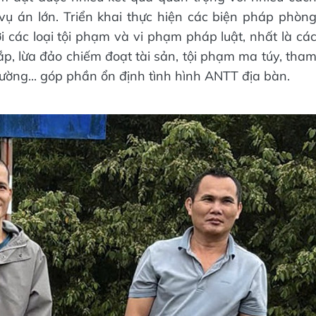
vụ án lớn. Triển khai thực hiện các biện pháp phòn
 các loại tội phạm và vi phạm pháp luật, nhất là cá
ắp, lừa đảo chiếm đoạt tài sản, tội phạm ma túy, tha
rường... góp phần ổn định tình hình ANTT địa bàn.