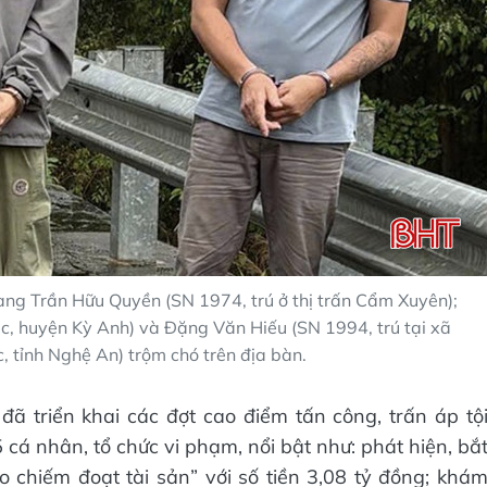
ng Trần Hữu Quyền (SN 1974, trú ở thị trấn Cẩm Xuyên);
c, huyện Kỳ Anh) và Đặng Văn Hiếu (SN 1994, trú tại xã
, tỉnh Nghệ An) trộm chó trên địa bàn.
 triển khai các đợt cao điểm tấn công, trấn áp tộ
5 cá nhân, tổ chức vi phạm, nổi bật như: phát hiện, bắ
ảo chiếm đoạt tài sản” với số tiền 3,08 tỷ đồng; khá