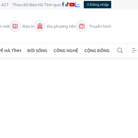
3.427
Theo dõi Báo Hà Tĩnh qua
Đăng nhập
in mới
Báo in
Đa phương tiện
Truyền hình
VỀ HÀ TĨNH
ĐỜI SỐNG
CÔNG NGHỆ
CỘNG ĐỒNG