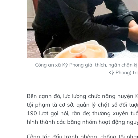
Công an xã Kỳ Phong giải thích, ngăn chặn k
Kỳ Phong) tr
Bên cạnh đó, lực lượng chức năng huyện K
tội phạm từ cơ sở, quản lý chặt số đối tư
190 lượt gọi hỏi, răn đe; thường xuyên tu
hình thành các băng nhóm hoạt động nguy
Công tác đấu tranh phòng, chống tội phạ