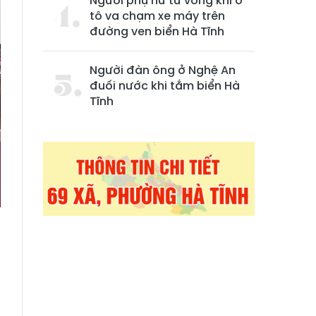
Người phụ nữ tử vong khi ô
tô va chạm xe máy trên
đường ven biển Hà Tĩnh
Người đàn ông ở Nghệ An
đuối nước khi tắm biển Hà
Tĩnh
g
ề