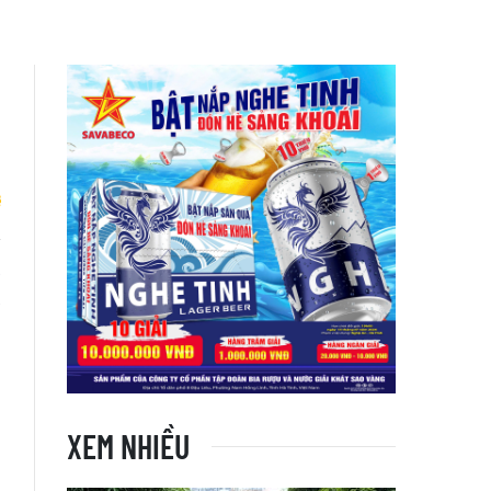
à
a
XEM NHIỀU