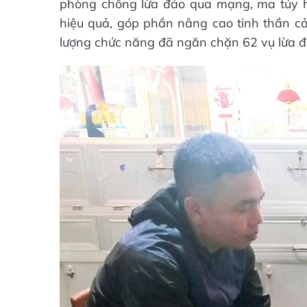
phòng chống lừa đảo qua mạng, ma túy họ
hiệu quả, góp phần nâng cao tinh thần cả
lượng chức năng đã ngăn chặn 62 vụ lừa đ