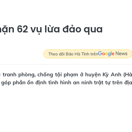
ặn 62 vụ lừa đảo qua
Theo dõi Báo Hà Tĩnh trên
u tranh phòng, chống tội phạm ở huyện Kỳ Anh (H
góp phần ổn định tình hình an ninh trật tự trên đị