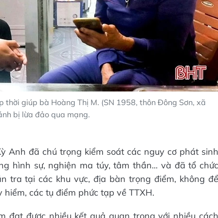
ịp thời giúp bà Hoàng Thị M. (SN 1958, thôn Đông Sơn, xã
ánh bị lừa đảo qua mạng.
ỳ Anh đã chú trọng kiểm soát các nguy cơ phát sin
ợng hình sự, nghiện ma túy, tâm thần... và đã tổ chứ
ần tra tại các khu vực, địa bàn trọng điểm, không đ
 hiểm, các tụ điểm phức tạp về TTXH.
m đạt được nhiều kết quả quan trọng với nhiều các