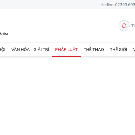
Hotline: 02393.69
T
HỘI
VĂN HÓA - GIẢI TRÍ
PHÁP LUẬT
THỂ THAO
THẾ GIỚI