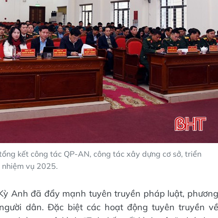
tổng kết công tác QP-AN, công tác xây dựng cơ sở, triển
i nhiệm vụ 2025.
 Kỳ Anh đã đẩy mạnh tuyên truyền pháp luật, phươn
 người dân. Đặc biệt các hoạt động tuyên truyền v