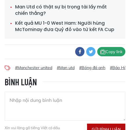
Man Utd có thật sự bị trọng tài lấy mất
chiến thắng?
Kết quả MU 1-0 West Ham: Người hùng
McTominay đưa Quỷ đỏ vào tứ kết FA Cup
Copy link
#Manchester united
#Man utd
#Bóng đá anh
#Báo Hà Tĩ
BÌNH LUẬN
Xin vui lòng gõ tiếng Việt có dấu
GỬI BÌNH LUẬN