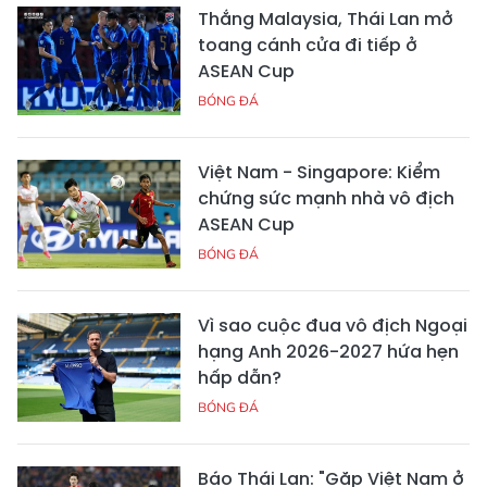
Thắng Malaysia, Thái Lan mở
toang cánh cửa đi tiếp ở
ASEAN Cup
BÓNG ĐÁ
Việt Nam - Singapore: Kiểm
chứng sức mạnh nhà vô địch
ASEAN Cup
BÓNG ĐÁ
Vì sao cuộc đua vô địch Ngoại
hạng Anh 2026-2027 hứa hẹn
hấp dẫn?
BÓNG ĐÁ
Báo Thái Lan: "Gặp Việt Nam ở