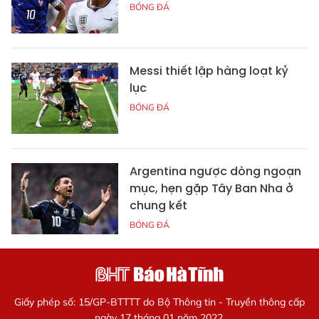
BÓNG ĐÁ
Messi thiết lập hàng loạt kỷ
lục
BÓNG ĐÁ
Argentina ngược dòng ngoạn
mục, hẹn gặp Tây Ban Nha ở
chung kết
BÓNG ĐÁ
Giấy phép số: 15/GP-BTTTT do Bộ Thông tin - Truyền thông cấp
ngày 17 tháng 01 năm 2022.