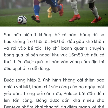
Sau nửa hiệp 1 không thể có bàn thắng dù sở
hữu không ít cơ hội tốt, MU bắt đầu gặp khó khăn
và rơi vào bế tắc. Họ chỉ loanh quanh chuyền
bóng qua lại bên ngoài khu vực 16m50 và nếu có
thực hiện được quả tạt nào vào vùng cấm địa thì
đều bị phá ra dễ dàng.
Bước sang hiệp 2, tình hình không cải thiện bao
nhiêu với MU, thậm chí sức công của họ ngày một
yếu dần. Trong bối cảnh đó, Palace bắt đầu dồn
lên tấn công. Bóng được dồn khá nhiều cho
Benteke nhằm khai thác tối đa điểm mạnh về thể