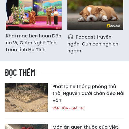
Khai mạc Liên hoan Dân
Podcast truyện
ca Ví, Giặm Nghệ Tĩnh
ngắn: Cún con nghịch
toàn tỉnh Hà Tĩnh
ngợm
ĐỌC THÊM
Phát lộ hệ thống phòng thủ
thời Nguyễn dưới chân đèo Hải
Vân
VĂN HÓA - GIẢI TRÍ
Món ăn quen thuộc của Việt