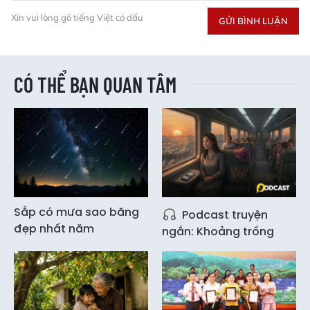
Xin vui lòng gõ tiếng Việt có dấu
GỬI BÌNH LUẬN
CÓ THỂ BẠN QUAN TÂM
Sắp có mưa sao băng
Podcast truyện
đẹp nhất năm
ngắn: Khoảng trống