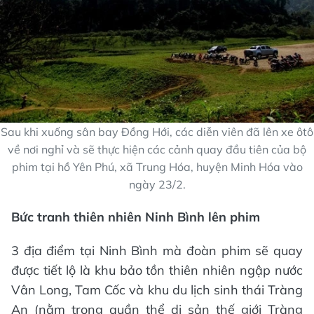
Sau khi xuống sân bay Đồng Hới, các diễn viên đã lên xe ôtô
về nơi nghỉ và sẽ thực hiện các cảnh quay đầu tiên của bộ
phim tại hồ Yên Phú, xã Trung Hóa, huyện Minh Hóa vào
ngày 23/2.
Bức tranh thiên nhiên Ninh Bình lên phim
3 địa điểm tại Ninh Bình mà đoàn phim sẽ quay
được tiết lộ là khu bảo tồn thiên nhiên ngập nước
Vân Long, Tam Cốc và khu du lịch sinh thái Tràng
An (nằm trong quần thể di sản thế giới Tràng