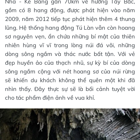
Nha - Kẻ Bàng gần 70km về hướng Tây Bắc,
gồm có 8 hang động, được phát hiện vào năm
2009, năm 2012 tiếp tục phát hiện thêm 4 thung
lũng. Hệ thống hang động Tú Làn vẫn còn hoang
sơ nguyên vẹn, ẩn chứa những bí mật của thiên
nhiên hùng vĩ vĩ trong lòng núi đá vôi, những
dòng sông ngầm và thác nước bất tận. Với vẻ
đẹp huyền ảo của thạch nhũ, sự kỳ bí của dòng
sông ngầm cộng với nét hoang sơ của núi rừng
sẽ khiến du khách không thể quên một khi đã
nhìn thấy. Đây thực sự sẽ là bối cảnh tuyệt vời
cho tác phẩm điện ảnh về vua khỉ.