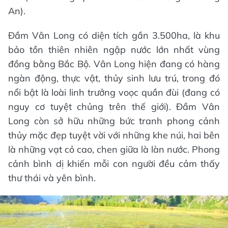
An).
Đầm Vân Long có diện tích gần 3.500ha, là khu
bảo tồn thiên nhiên ngập nước lớn nhất vùng
đồng bằng Bắc Bộ. Vân Long hiện đang có hàng
ngàn động, thực vật, thủy sinh lưu trú, trong đó
nổi bật là loài linh trưởng voọc quần đùi (đang có
nguy cơ tuyệt chủng trên thế giới). Đầm Vân
Long còn sở hữu những bức tranh phong cảnh
thủy mặc đẹp tuyệt vời với những khe núi, hai bên
là những vạt cỏ cao, chen giữa là làn nước. Phong
cảnh bình dị khiến mỗi con người đều cảm thấy
thư thái và yên bình.