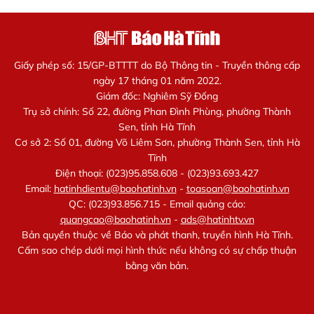
Giấy phép số: 15/GP-BTTTT do Bộ Thông tin - Truyền thông cấp
ngày 17 tháng 01 năm 2022.
Giám đốc: Nghiêm Sỹ Đống
Trụ sở chính: Số 22, đường Phan Đình Phùng, phường Thành
Sen, tỉnh Hà Tĩnh
Cơ sở 2: Số 01, đường Võ Liêm Sơn, phường Thành Sen, tỉnh Hà
Tĩnh
Điện thoại: (023)95.858.608 - (023)93.693.427
Email:
hatinhdientu@baohatinh.vn
-
toasoan@baohatinh.vn
QC: (023)93.856.715 - Email quảng cáo:
quangcao@baohatinh.vn
-
ads@hatinhtv.vn
Bản quyền thuộc về Báo và phát thanh, truyền hình Hà Tĩnh.
Cấm sao chép dưới mọi hình thức nếu không có sự chấp thuận
bằng văn bản.