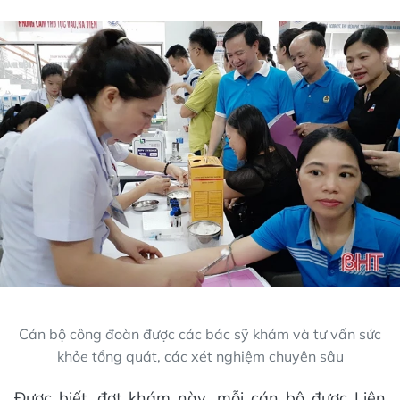
Cán bộ công đoàn được các bác sỹ khám và tư vấn sức
khỏe tổng quát, các xét nghiệm chuyên sâu
Được biết, đợt khám này, mỗi cán bộ được Liên