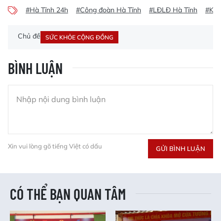
#Hà Tĩnh 24h
#Công đoàn Hà Tĩnh
#LĐLĐ Hà Tĩnh
#Khá
Chủ đề
SỨC KHỎE CỘNG ĐỒNG
BÌNH LUẬN
Xin vui lòng gõ tiếng Việt có dấu
GỬI BÌNH LUẬN
CÓ THỂ BẠN QUAN TÂM