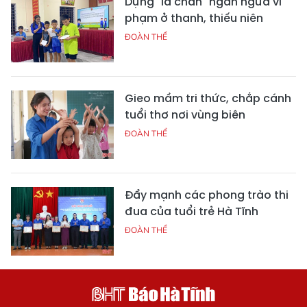
Dựng "lá chắn" ngăn ngừa vi
phạm ở thanh, thiếu niên
ĐOÀN THỂ
Gieo mầm tri thức, chắp cánh
tuổi thơ nơi vùng biên
ĐOÀN THỂ
Đẩy mạnh các phong trào thi
đua của tuổi trẻ Hà Tĩnh
ĐOÀN THỂ