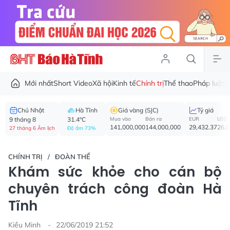
Mới nhất
Short Video
Xã hội
Kinh tế
Chính trị
Thể thao
Pháp luật
V
Chủ Nhật
Hà Tĩnh
Giá vàng (SJC)
Tỷ giá
9 tháng 8
31.4°C
Mua vào
Bán ra
EUR
USD
141,000,000
144,000,000
29,432.37
26,
27 tháng 6 Âm lịch
Độ ẩm 73%
CHÍNH TRỊ
ĐOÀN THỂ
Khám sức khỏe cho cán bộ
chuyên trách công đoàn Hà
Tĩnh
Kiều Minh
22/06/2019 21:52