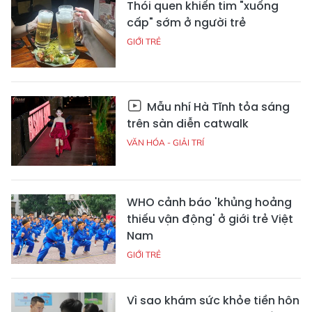
Thói quen khiến tim "xuống
cấp" sớm ở người trẻ
GIỚI TRẺ
Mẫu nhí Hà Tĩnh tỏa sáng
trên sàn diễn catwalk
VĂN HÓA - GIẢI TRÍ
WHO cảnh báo 'khủng hoảng
thiếu vận động' ở giới trẻ Việt
Nam
GIỚI TRẺ
Vì sao khám sức khỏe tiền hôn