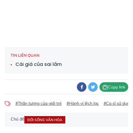
TIN LIÊN QUAN
Cái giá của sai lầm
Copy link
#Thần tượng của giới trẻ
#Hành vi lệch lạc
#Ca sĩ sử dụng
Chủ đề
ĐỜI SỐNG VĂN HÓA