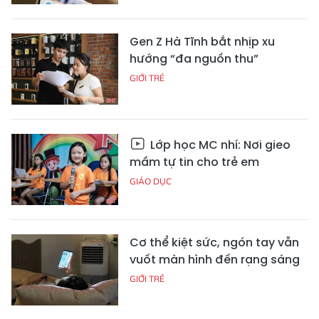
Gen Z Hà Tĩnh bắt nhịp xu
hướng “đa nguồn thu”
GIỚI TRẺ
Lớp học MC nhí: Nơi gieo
mầm tự tin cho trẻ em
GIÁO DỤC
Cơ thể kiệt sức, ngón tay vẫn
vuốt màn hình đến rạng sáng
GIỚI TRẺ