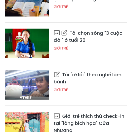
GIỚI TRẺ
Tôi chọn sống "3 cuộc
đời" ở tuổi 20
GIỚI TRẺ
Tôi "rẽ lối" theo nghề làm
bánh
GIỚI TRẺ
Giới trẻ thích thú check-in
tại "làng bích họa" Cửa
Nhượng