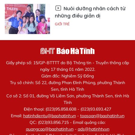
Nuôi dưỡng nhân cách từ
những điều giản dị
GIỚI TRẺ
Giấy phép số: 15/GP-BTTTT do Bộ Thông tin - Truyền thông cấp
ngày 17 tháng 01 năm 2022.
Giám đốc: Nghiêm Sỹ Đống
Trụ sở chính: Số 22, đường Phan Đình Phùng, phường Thành
Sen, tỉnh Hà Tĩnh
Cơ sở 2: Số 01, đường Võ Liêm Sơn, phường Thành Sen, tỉnh Hà
Tĩnh
Điện thoại: (023)95.858.608 - (023)93.693.427
Email:
hatinhdientu@baohatinh.vn
-
toasoan@baohatinh.vn
QC: (023)93.856.715 - Email quảng cáo:
quangcao@baohatinh.vn
-
ads@hatinhtv.vn