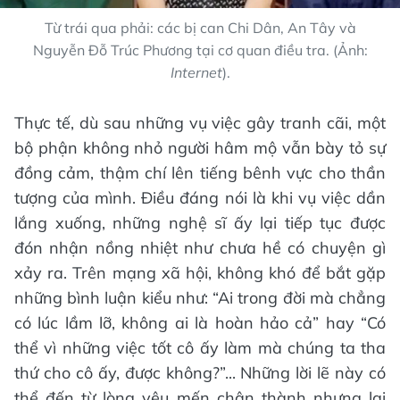
Từ trái qua phải: các bị can Chi Dân, An Tây và
Nguyễn Đỗ Trúc Phương tại cơ quan điều tra. (Ảnh:
Internet
).
Thực tế, dù sau những vụ việc gây tranh cãi, một
bộ phận không nhỏ người hâm mộ vẫn bày tỏ sự
đồng cảm, thậm chí lên tiếng bênh vực cho thần
tượng của mình. Điều đáng nói là khi vụ việc dần
lắng xuống, những nghệ sĩ ấy lại tiếp tục được
đón nhận nồng nhiệt như chưa hề có chuyện gì
xảy ra. Trên mạng xã hội, không khó để bắt gặp
những bình luận kiểu như: “Ai trong đời mà chẳng
có lúc lầm lỡ, không ai là hoàn hảo cả” hay “Có
thể vì những việc tốt cô ấy làm mà chúng ta tha
thứ cho cô ấy, được không?”... Những lời lẽ này có
thể đến từ lòng yêu mến chân thành nhưng lại