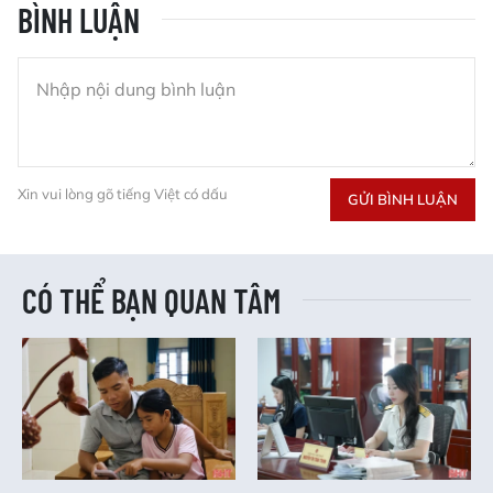
BÌNH LUẬN
Xin vui lòng gõ tiếng Việt có dấu
GỬI BÌNH LUẬN
CÓ THỂ BẠN QUAN TÂM