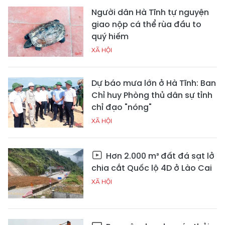
Người dân Hà Tĩnh tự nguyện
giao nộp cá thể rùa đầu to
quý hiếm
XÃ HỘI
Dự báo mưa lớn ở Hà Tĩnh: Ban
Chỉ huy Phòng thủ dân sự tỉnh
chỉ đạo "nóng"
XÃ HỘI
Hơn 2.000 m³ đất đá sạt lở
chia cắt Quốc lộ 4D ở Lào Cai
XÃ HỘI