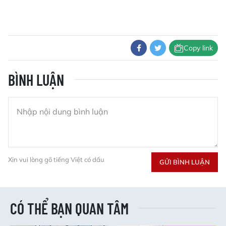
Copy link
BÌNH LUẬN
Xin vui lòng gõ tiếng Việt có dấu
GỬI BÌNH LUẬN
CÓ THỂ BẠN QUAN TÂM