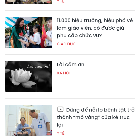
Y TẾ
11.000 hiệu trưởng, hiệu phó về
làm giáo viên, có được giữ
phụ cấp chức vụ?
GIÁO DỤC
Lời cảm ơn
XÃ HỘI
Đừng để nỗi lo bệnh tật trở
thành “mỏ vàng” của kẻ trục
lợi
Y TẾ