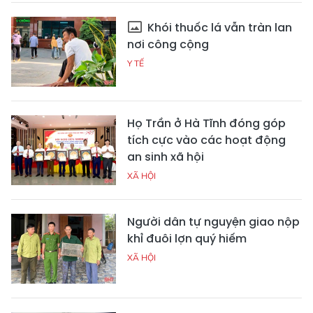
Khói thuốc lá vẫn tràn lan
nơi công cộng
Y TẾ
Họ Trần ở Hà Tĩnh đóng góp
tích cực vào các hoạt động
an sinh xã hội
XÃ HỘI
Người dân tự nguyện giao nộp
khỉ đuôi lợn quý hiếm
XÃ HỘI