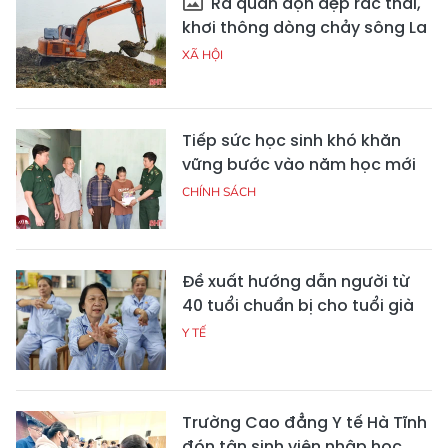
Ra quân dọn dẹp rác thải,
khơi thông dòng chảy sông La
XÃ HỘI
Tiếp sức học sinh khó khăn
vững bước vào năm học mới
CHÍNH SÁCH
Đề xuất hướng dẫn người từ
40 tuổi chuẩn bị cho tuổi già
Y TẾ
Trường Cao đẳng Y tế Hà Tĩnh
đón tân sinh viên nhập học