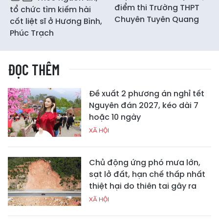
điểm thi Trường THPT
tổ chức tìm kiếm hài
Chuyên Tuyên Quang
cốt liệt sĩ ở Hương Bình,
Phúc Trạch
ĐỌC THÊM
Đề xuất 2 phương án nghỉ tết
Nguyên đán 2027, kéo dài 7
hoặc 10 ngày
XÃ HỘI
Chủ động ứng phó mưa lớn,
sạt lở đất, hạn chế thấp nhất
thiệt hại do thiên tai gây ra
XÃ HỘI