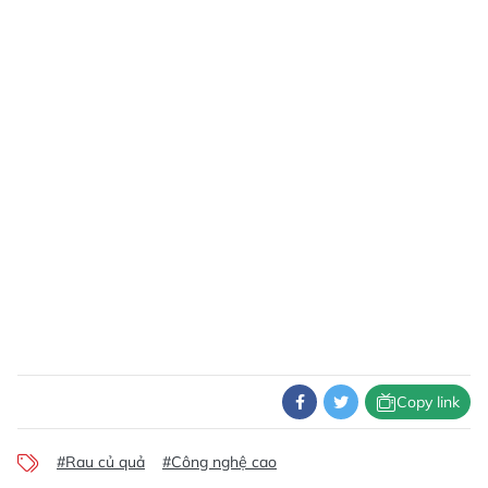
Copy link
#Rau củ quả
#Công nghệ cao