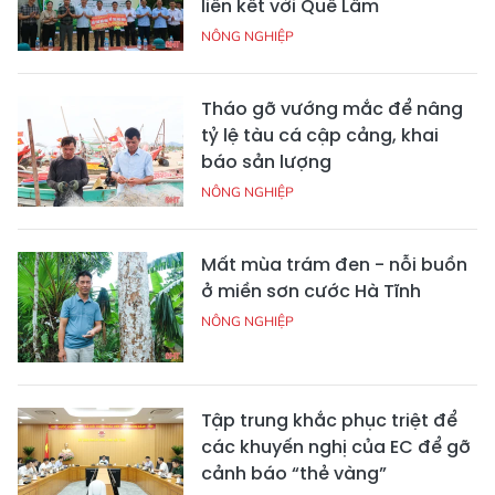
liên kết với Quế Lâm
NÔNG NGHIỆP
Tháo gỡ vướng mắc để nâng
tỷ lệ tàu cá cập cảng, khai
báo sản lượng
NÔNG NGHIỆP
Mất mùa trám đen - nỗi buồn
ở miền sơn cước Hà Tĩnh
NÔNG NGHIỆP
Tập trung khắc phục triệt để
các khuyến nghị của EC để gỡ
cảnh báo “thẻ vàng”