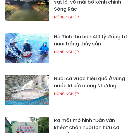
sạt lở, vỡ mái bờ kênh chính
Sông Rác
NÔNG NGHIỆP
Hà Tĩnh thu hơn 410 tỷ đồng từ
nuôi trồng thủy sản
NÔNG NGHIỆP
Nuôi cá vược hiệu quả ở vùng
nước lợ cửa sông Nhượng
NÔNG NGHIỆP
Ra mắt mô hình “Dân vận
khéo” chăn nuôi lợn hữu cơ