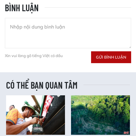
BÌNH LUẬN
Xin vui lòng gõ tiếng Việt có dấu
GỬI BÌNH LUẬN
CÓ THỂ BẠN QUAN TÂM