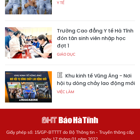
Y TẾ
Trường Cao đẳng Y tế Hà Tĩnh
đón tân sinh viên nhập học
đợt 1
GIÁO DỤC
Khu kinh tế Vũng Áng - Nơi
hội tụ dòng chảy lao động mới
VIỆC LÀM
Giấy phép số: 15/GP-BTTTT do Bộ Thông tin - Truyền thông cấp
ngày 17 tháng 01 năm 2022.