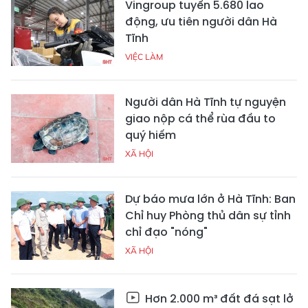
Vingroup tuyển 5.680 lao
động, ưu tiên người dân Hà
Tĩnh
VIỆC LÀM
Người dân Hà Tĩnh tự nguyện
giao nộp cá thể rùa đầu to
quý hiếm
XÃ HỘI
Dự báo mưa lớn ở Hà Tĩnh: Ban
Chỉ huy Phòng thủ dân sự tỉnh
chỉ đạo "nóng"
XÃ HỘI
Hơn 2.000 m³ đất đá sạt lở