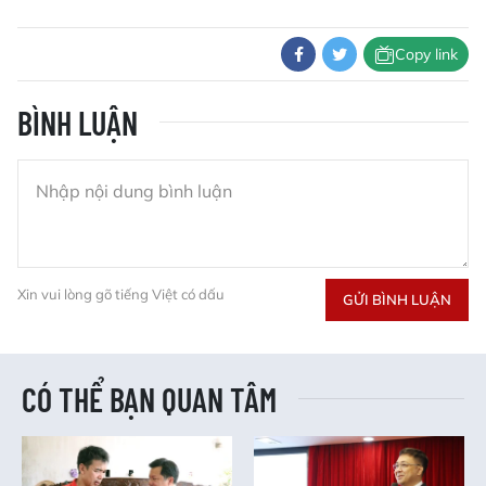
Copy link
BÌNH LUẬN
Xin vui lòng gõ tiếng Việt có dấu
GỬI BÌNH LUẬN
CÓ THỂ BẠN QUAN TÂM