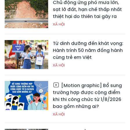
Chủ động ứng phó mưa lớn,
sạt lở đất, hạn chế thấp nhất
thiệt hại do thiên tai gây ra
XÃ HỘI
Từ dinh dưỡng đến khát vọng:
Hành trình 50 năm đồng hành
cùng trẻ em Việt
XÃ HỘI
[Motion graphic] Bổ sung
trường hợp được cộng điểm
khi thi công chức từ 1/8/2026
bao gồm những ai?
XÃ HỘI