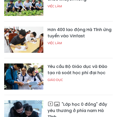
VIỆC LÀM
Hơn 400 lao động Hà Tĩnh ứng
tuyển vào Vinfast
VIỆC LÀM
Yêu cầu Bộ Giáo dục và Đào
tạo rà soát học phí đại học
GIÁO DỤC
"Lớp học 0 đồng" đầy
yêu thương ở phía nam Hà
Tĩnh