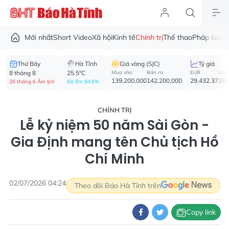
Mới nhất
Short Video
Xã hội
Kinh tế
Chính trị
Thể thao
Pháp luật
V
Thứ Bảy
Hà Tĩnh
Giá vàng (SJC)
Tỷ giá
8 tháng 8
25.5°C
Mua vào
Bán ra
EUR
USD
139,200,000
142,200,000
29,432.37
26,
26 tháng 6 Âm lịch
Độ ẩm 94.6%
CHÍNH TRỊ
Lễ kỷ niệm 50 năm Sài Gòn -
Gia Định mang tên Chủ tịch Hồ
Chí Minh
02/07/2026 04:24
Theo dõi Báo Hà Tĩnh trên
Copy link