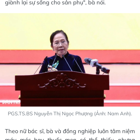
giành lại sự sống cho sản phụ", bà nói.
PGS.TS.BS Nguyễn Thị Ngọc Phượng (Ảnh: Nam Anh).
Theo nữ bác sĩ, bà và đồng nghiệp luôn tâm niệm
máy móc hay thuốc men có thể thiếu, nhưng