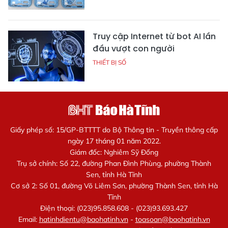
Truy cập Internet từ bot AI lần
đầu vượt con người
THIẾT BỊ SỐ
Giấy phép số: 15/GP-BTTTT do Bộ Thông tin - Truyền thông cấp
ngày 17 tháng 01 năm 2022.
Giám đốc: Nghiêm Sỹ Đống
Trụ sở chính: Số 22, đường Phan Đình Phùng, phường Thành
Sen, tỉnh Hà Tĩnh
Cơ sở 2: Số 01, đường Võ Liêm Sơn, phường Thành Sen, tỉnh Hà
Tĩnh
Điện thoại: (023)95.858.608 - (023)93.693.427
Email:
hatinhdientu@baohatinh.vn
-
toasoan@baohatinh.vn