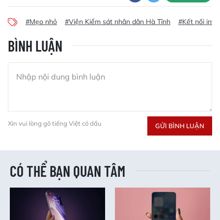
#Mẹo nhỏ
#Viện Kiểm sát nhân dân Hà Tĩnh
#Kết nối inte
BÌNH LUẬN
Xin vui lòng gõ tiếng Việt có dấu
GỬI BÌNH LUẬN
CÓ THỂ BẠN QUAN TÂM