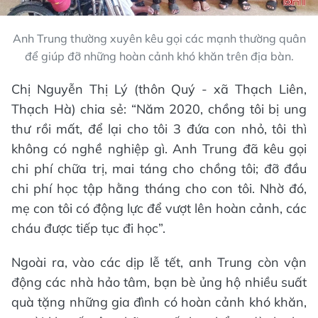
Anh Trung thường xuyên kêu gọi các mạnh thường quân
để giúp đỡ những hoàn cảnh khó khăn trên địa bàn.
Chị Nguyễn Thị Lý (thôn Quý - xã Thạch Liên,
Thạch Hà) chia sẻ: “Năm 2020, chồng tôi bị ung
thư rồi mất, để lại cho tôi 3 đứa con nhỏ, tôi thì
không có nghề nghiệp gì. Anh Trung đã kêu gọi
chi phí chữa trị, mai táng cho chồng tôi; đỡ đầu
chi phí học tập hằng tháng cho con tôi. Nhờ đó,
mẹ con tôi có động lực để vượt lên hoàn cảnh, các
cháu được tiếp tục đi học”.
Ngoài ra, vào các dịp lễ tết, anh Trung còn vận
động các nhà hảo tâm, bạn bè ủng hộ nhiều suất
quà tặng những gia đình có hoàn cảnh khó khăn,