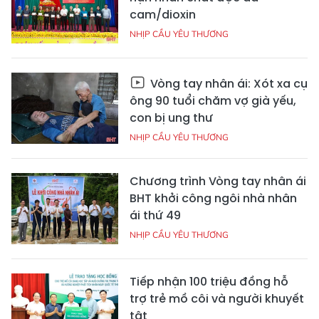
cam/dioxin
NHỊP CẦU YÊU THƯƠNG
Vòng tay nhân ái: Xót xa cụ
ông 90 tuổi chăm vợ già yếu,
con bị ung thư
NHỊP CẦU YÊU THƯƠNG
Chương trình Vòng tay nhân ái
BHT khởi công ngôi nhà nhân
ái thứ 49
NHỊP CẦU YÊU THƯƠNG
Tiếp nhận 100 triệu đồng hỗ
trợ trẻ mồ côi và người khuyết
tật