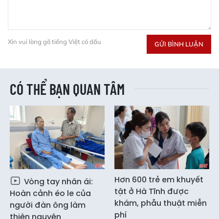
Xin vui lòng gõ tiếng Việt có dấu
GỬI BÌNH LUẬN
CÓ THỂ BẠN QUAN TÂM
Hơn 600 trẻ em khuyết
Vòng tay nhân ái:
tật ở Hà Tĩnh được
Hoàn cảnh éo le của
khám, phẫu thuật miễn
người đàn ông làm
phí
thiện nguyện