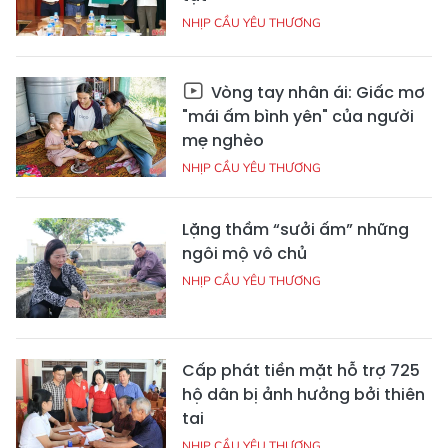
NHỊP CẦU YÊU THƯƠNG
Vòng tay nhân ái: Giấc mơ
"mái ấm bình yên" của người
mẹ nghèo
NHỊP CẦU YÊU THƯƠNG
Lặng thầm “sưởi ấm” những
ngôi mộ vô chủ
NHỊP CẦU YÊU THƯƠNG
Cấp phát tiền mặt hỗ trợ 725
hộ dân bị ảnh hưởng bởi thiên
tai
NHỊP CẦU YÊU THƯƠNG