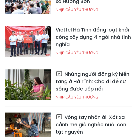
xã Hương Sơn
NHỊP CẦU YÊU THƯƠNG
Viettel Hà Tĩnh đồng loạt khởi
công xây dựng 4 ngôi nhà tình
nghĩa
NHỊP CẦU YÊU THƯƠNG
Những người đăng ký hiến
tạng ở Hà Tĩnh: Cho đi để sự
sống được tiếp nối
NHỊP CẦU YÊU THƯƠNG
Vòng tay nhân ái: Xót xa
cảnh mẹ già nghèo nuôi con
tật nguyền