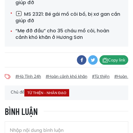
giúp đỡ
MS 2321: Bé gái mồ côi bố, bị xơ gan cần
giúp đỡ
“Mẹ đỡ đầu” cho 35 cháu mồ côi, hoàn
cảnh khó khăn ở Hương Sơn
Copy link
#Hà Tĩnh 24h
#Hoàn cảnh khó khăn
#Từ thiện
#Hoàn cả
Chủ đề
TỪ THIỆN - NHÂN ĐẠO
BÌNH LUẬN