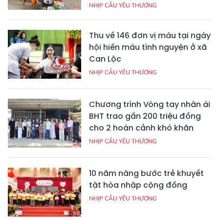
NHỊP CẦU YÊU THƯƠNG
Thu về 146 đơn vị máu tại ngày
hội hiến máu tình nguyện ở xã
Can Lộc
NHỊP CẦU YÊU THƯƠNG
Chương trình Vòng tay nhân ái
BHT trao gần 200 triệu đồng
cho 2 hoàn cảnh khó khăn
NHỊP CẦU YÊU THƯƠNG
10 năm nâng bước trẻ khuyết
tật hòa nhập cộng đồng
NHỊP CẦU YÊU THƯƠNG