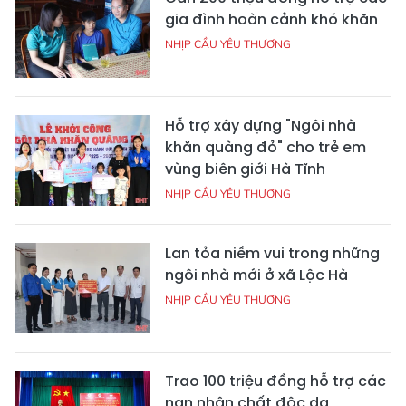
gia đình hoàn cảnh khó khăn
NHỊP CẦU YÊU THƯƠNG
Hỗ trợ xây dựng "Ngôi nhà
khăn quàng đỏ" cho trẻ em
vùng biên giới Hà Tĩnh
NHỊP CẦU YÊU THƯƠNG
Lan tỏa niềm vui trong những
ngôi nhà mới ở xã Lộc Hà
NHỊP CẦU YÊU THƯƠNG
Trao 100 triệu đồng hỗ trợ các
nạn nhân chất độc da