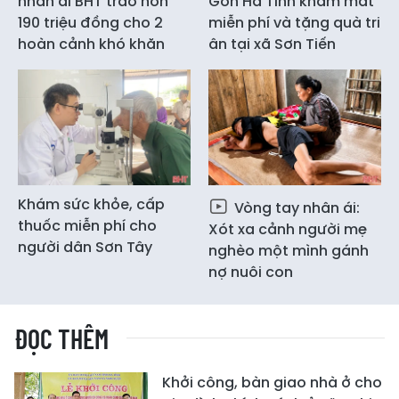
nhân ái BHT trao hơn
Gòn Hà Tĩnh khám mắt
190 triệu đồng cho 2
miễn phí và tặng quà tri
hoàn cảnh khó khăn
ân tại xã Sơn Tiến
Khám sức khỏe, cấp
Vòng tay nhân ái:
thuốc miễn phí cho
Xót xa cảnh người mẹ
người dân Sơn Tây
nghèo một mình gánh
nợ nuôi con
ĐỌC THÊM
Khởi công, bàn giao nhà ở cho