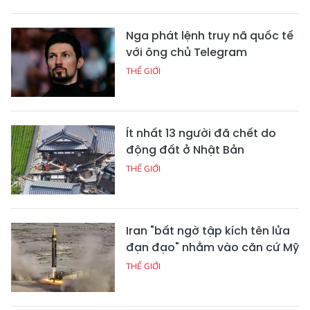
Nga phát lệnh truy nã quốc tế
với ông chủ Telegram
THẾ GIỚI
Ít nhất 13 người đã chết do
động đất ở Nhật Bản
THẾ GIỚI
Iran "bất ngờ tập kích tên lửa
đạn đạo" nhằm vào căn cứ Mỹ
THẾ GIỚI