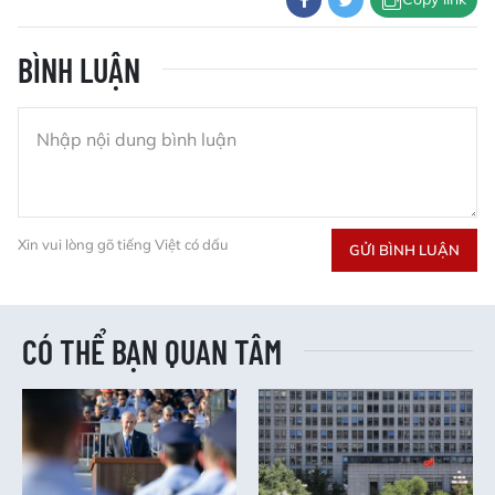
BÌNH LUẬN
Xin vui lòng gõ tiếng Việt có dấu
GỬI BÌNH LUẬN
CÓ THỂ BẠN QUAN TÂM