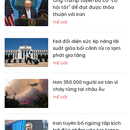
Ông Trump tuyên bố có "cơ
hội tốt" để đạt được thỏa
thuận với Iran
THẾ GIỚI
Fed đối diện sức ép nâng lãi
suất giữa bối cảnh rủi ro lạm
phát gia tăng
THẾ GIỚI
Hơn 350.000 người sơ tán vì
cháy rừng tại châu Âu
THẾ GIỚI
Iran tuyên bố ngừng tập kích