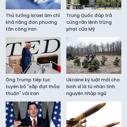
Thủ tướng Israel ám chỉ
Trung Quốc đáp trả
khả năng đơn phương
cứng rắn lệnh trừng
tấn công Iran
phạt của Mỹ
Ông Trump tiếp tục
Ukraine ký luật mới cho
tuyên bố "sắp đạt thỏa
binh sĩ là tù nhân tình
thuận" với Iran
nguyện nhập ngũ