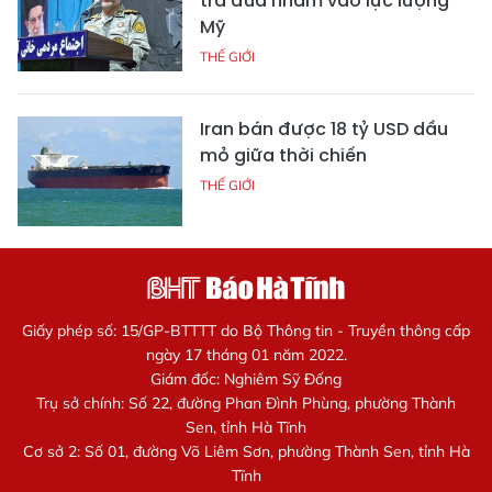
trả đũa nhằm vào lực lượng
Mỹ
THẾ GIỚI
Iran bán được 18 tỷ USD dầu
mỏ giữa thời chiến
THẾ GIỚI
Giấy phép số: 15/GP-BTTTT do Bộ Thông tin - Truyền thông cấp
ngày 17 tháng 01 năm 2022.
Giám đốc: Nghiêm Sỹ Đống
Trụ sở chính: Số 22, đường Phan Đình Phùng, phường Thành
Sen, tỉnh Hà Tĩnh
Cơ sở 2: Số 01, đường Võ Liêm Sơn, phường Thành Sen, tỉnh Hà
Tĩnh