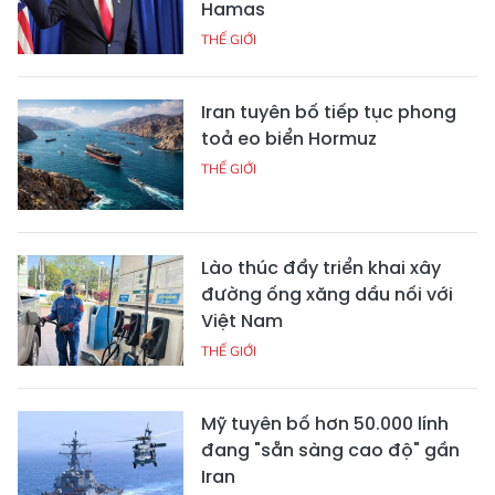
Hamas
THẾ GIỚI
Iran tuyên bố tiếp tục phong
toả eo biển Hormuz
THẾ GIỚI
Lào thúc đẩy triển khai xây
đường ống xăng dầu nối với
Việt Nam
THẾ GIỚI
Mỹ tuyên bố hơn 50.000 lính
đang "sẵn sàng cao độ" gần
Iran