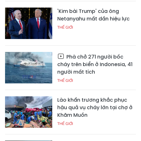
'Kim bài Trump' của ông
Netanyahu mất dần hiệu lực
THẾ GIỚI
Phà chở 271 người bốc
cháy trên biển ở Indonesia, 41
người mất tích
THẾ GIỚI
Lào khẩn trương khắc phục
hậu quả vụ cháy lớn tại chợ ở
Khăm Muồn
THẾ GIỚI