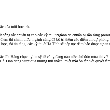
 của tuổi học trò.
công tác chuẩn bị cho các kỳ thi. “Ngành đã chuẩn bị sẵn sàng phương 
 điểm thi chính thức, ngành cũng đã bố trí thêm các điểm thi dự phòng
 học, tôi tin rằng, các kỳ thi ở Hà Tĩnh sẽ tiếp tục đảm bảo được sự 
sắc đỏ. Hàng chục nghìn sỹ tử cũng đang náo nức chờ đón mùa thi với 
 Hà Tĩnh đang vượt qua những thử thách, miệt mài ôn tập với quyết tâ