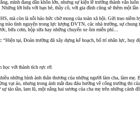
t rằng, mình đang dần khôn lớn, nhưng sự kiện lễ trưởng thành vẫn luô
. Những lời hứa với bạn bè, thầy cô, với gia đình cũng sẽ thêm một lần
HS, mà còn là nỗi háo hức chờ mong của toàn xã hội. Gửi trao niềm h
ong trào tình nguyện trong lực lượng ĐVTN, các nhà trường, sự chung 
 nước, bữa cơm, hộp sữa hay những chuyến xe ôm miễn phí…
“Hiện tại, Đoàn trường đã xây dựng kế hoạch, bố trí nhân lực, huy đ
ọc với thành tích rực rỡ.
nhiều những hình ảnh thân thương của những người làm cha, làm mẹ. Bao
 từng vạt áo, nhưng trong ánh mắt đau đáu hướng về cổng trường thi 
 sự tảo tần, lam lũ, một nắng hai sương của cha mẹ trên những cánh đồ