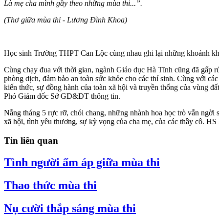
Là mẹ cha mình gầy theo những mùa thi...”.
(Thơ giữa mùa thi - Lương Đình Khoa)
Học sinh Trường THPT Can Lộc cùng nhau ghi lại những khoảnh khắc
Cùng chạy đua với thời gian, ngành Giáo dục Hà Tĩnh cũng đã gấp rút 
phòng dịch, đảm bảo an toàn sức khỏe cho các thí sinh. Cùng với các
kiến thức, sự đồng hành của toàn xã hội và truyền thống của vùng đất
Phó Giám đốc Sở GD&ĐT thông tin.
Nắng tháng 5 rực rỡ, chói chang, những nhành hoa học trò vẫn ngời 
xã hội, tình yêu thương, sự kỳ vọng của cha mẹ, của các thầy cô. HS
Tin liên quan
Tình người ấm áp giữa mùa thi
Thao thức mùa thi
Nụ cười thắp sáng mùa thi