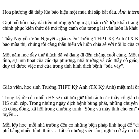
Hoa phượng đã thắp lửa báo hiệu một mùa thi sắp bắt đầu.
Ảnh intern
Giọt mồ hôi chảy dài trên những gương mặt, thấm ướt lớp khẩu trang 
chinh phục kiến thức để mở rộng cánh cửa tương lai vẫn luôn là khát
Thầy Nguyễn Văn Nguyệt - giáo viên Trường THPT Kỳ Anh (TX Kỳ Anh
bao mùa thi, chúng tôi càng thấu hiểu và luôn chia sẻ với nỗi lo của 
Một năm học đầy thử thách đã và đang đi đến chặng cuối cùng. Một 
tỉnh, sự linh hoạt của các địa phương, nhà trường và các thầy cô giáo
duy trì được việc mở cửa trong tình hình dịch bệnh “bủa vây”.
Giáo viên, học sinh Trường THPT Kỳ Anh (TX Kỳ Anh) miệt mài ôn
Trong ký ức của nhiều HS sẽ mãi lưu giữ hình ảnh các thầy cô giáo b
HS cuối cấp. Trong những ngày dịch bệnh bùng phát, những chuyến 
cả cộng đồng, xã hội trong chương trình “Sóng và máy tính cho em” đ
tuyến…
Mỗi lớp học, mỗi nhà trường đều có những biện pháp linh hoạt để “ch
phí bằng nhiều hình thức… Tất cả những việc làm, nghĩa cử ấy đã th