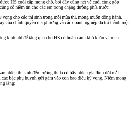
n được HS cuối cấp mong chờ, bởi đây cũng nét vẽ cuối cùng góp
 củng cố niềm tin cho các em trong chặng đường phía trước.
y vọng cho các thí sinh trong mỗi mùa thi, mong muốn đồng hành,
tay của chính quyền địa phương và các doanh nghiệp đã trở thành một
ộng kinh phí để tặng quà cho HS có hoàn cảnh khó khăn và mua
 nhiêu thí sinh đến trường thi là có bấy nhiêu gia đình dõi mắt
của các bậc phụ huynh gửi gắm vào con bao điều kỳ vọng. Niềm mong
ng làng: