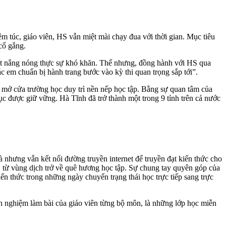
m túc, giáo viên, HS vẫn miệt mài chạy đua với thời gian. Mục tiêu
cố gắng.
ết nắng nóng thực sự khó khăn. Thế nhưng, đồng hành với HS qua
ác em chuẩn bị hành trang bước vào kỳ thi quan trọng sắp tới”.
 mở cửa trường học duy trì nền nếp học tập. Bằng sự quan tâm của
tục được giữ vững. Hà Tĩnh đã trở thành một trong 9 tỉnh trên cả nước
 nhưng vẫn kết nối đường truyền internet để truyền đạt kiến thức cho
từ vùng dịch trở về quê hương học tập. Sự chung tay quyên góp của
n thức trong những ngày chuyển trạng thái học trực tiếp sang trực
nh nghiệm làm bài của giáo viên từng bộ môn, là những lớp học miễn