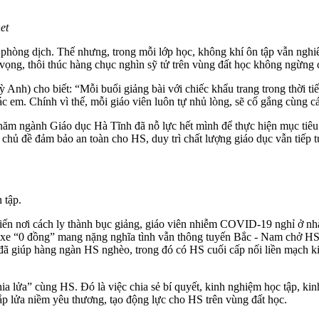
et
phòng dịch. Thế nhưng, trong mỗi lớp học, không khí ôn tập vẫn nghiê
 vọng, thôi thúc hàng chục nghìn sỹ tử trên vùng đất học không ngừng 
) cho biết: “Mỗi buổi giảng bài với chiếc khẩu trang trong thời ti
các em. Chính vì thế, mỗi giáo viên luôn tự nhủ lòng, sẽ cố gắng cùng c
năm ngành Giáo dục Hà Tĩnh đã nỗ lực hết mình để thực hiện mục tiêu
, chủ đề đảm bảo an toàn cho HS, duy trì chất lượng giáo dục vẫn tiếp 
 tập.
iến nơi cách ly thành bục giảng, giáo viên nhiễm COVID-19 nghỉ ở nhà
xe “0 đồng” mang nặng nghĩa tình vẫn thông tuyến Bắc - Nam chở HS 
ã giúp hàng ngàn HS nghèo, trong đó có HS cuối cấp nối liền mạch kiế
ia lửa” cùng HS. Đó là việc chia sẻ bí quyết, kinh nghiệm học tập, ki
ắp lửa niềm yêu thương, tạo động lực cho HS trên vùng đất học.