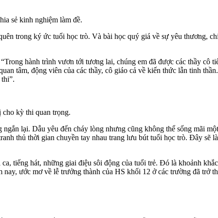
ia sẻ kinh nghiệm làm đề.
ên trong ký ức tuổi học trò. Và bài học quý giá về sự yêu thương, chi
rong hành trình vươn tới tương lai, chúng em đã được các thầy cô ti
quan tâm, động viên của các thầy, cô giáo cả về kiến thức lẫn tinh th
thi”.
cho kỳ thi quan trọng.
àng ngắn lại. Dẫu yêu đến cháy lòng nhưng cũng không thể sống mãi mộ
tranh thủ thời gian chuyền tay nhau trang lưu bút tuổi học trò. Đây sẽ
ca, tiếng hát, những giai điệu sôi động của tuổi trẻ. Đó là khoảnh khắ
ăm nay, ước mơ về lễ trưởng thành của HS khối 12 ở các trường đã trở t