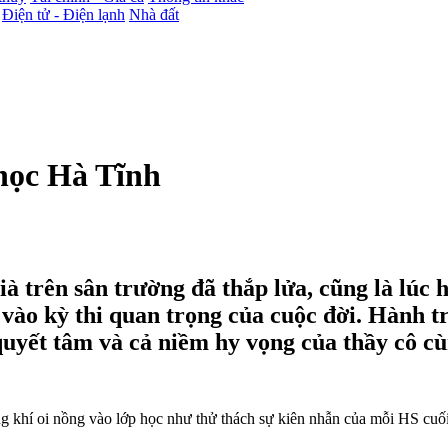
Điện tử - Điện lạnh
Nhà đất
học Hà Tĩnh
à trên sân trường đã thắp lửa, cũng là lúc 
 vào kỳ thi quan trọng của cuộc đời. Hành 
 quyết tâm và cả niềm hy vọng của thầy cô c
 khí oi nồng vào lớp học như thử thách sự kiên nhẫn của mỗi HS cuối