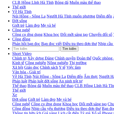
CLB Hồng Lĩnh Hà Tĩnh
Bóng đá
Muôn màu thể thao
Thế giới
Về Hà Tĩnh
Núi Hồng - Sông La
Người Hà Tĩnh muôn phương
Điểm đến
Đời sống
Giới trẻ
Làm đẹp
Mẹ và bé
Công nghệ
Công cụ ứng dụng
Khoa học
Đổi mới sáng tạo
Chuyển đổi số
Cộng đồng
Phản hồi bạn đọc
Bạn đọc viết
Điều tra theo đơn thư
Nhịp cầu
Tìm kiếm
Short Video
Chính trị
Xây dựng Đảng
Chính quyền
Đoàn thể
Quốc phòng 
Kinh tế
Công nghiệp
Nông nghiệp
Thị trường
Xã hội
Giáo dục
Chính sách
Y tế
Việc làm
Văn hóa - Giải trí
Về Hà Tĩnh
Núi Hồng - Sông La
Điểm đến
Ẩm thực
Người H
Pháp luật
Pháp luật đời sống
An ninh trật tự
Thể thao
Bóng đá
Muôn màu thể thao
CLB Hồng Lĩnh Hà Tĩ
Thế giới
Xe
Đời sống
Giới trẻ
Làm đẹp
Mẹ và bé
Công nghệ
Công cụ ứng dụng
Khoa học
Đổi mới sáng tạo
Chu
Cộng đồng
Nhịp cầu yêu thương
Điều tra theo đơn thư
Bạn đọc
Thông tin hữu ích
Giá vàng
Lịch cắt điện
Tỷ giá
Xổ số
Phong 