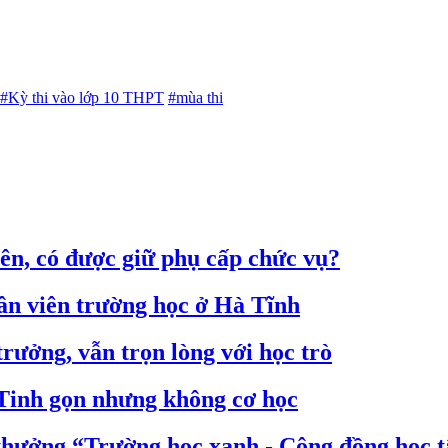
#Kỳ thi vào lớp 10 THPT
#mùa thi
iên, có được giữ phụ cấp chức vụ?
ân viên trường học ở Hà Tĩnh
rưởng, vẫn trọn lòng với học trò
 Tinh gọn nhưng không cơ học
thưởng “Trường học xanh - Cộng đồng học 