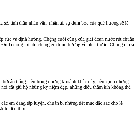
a sẻ, tinh thần nhân văn, nhân ái, sự đùm bọc của quê hương sẽ là
ếp sức và định hướng. Chặng cuối cùng của giai đoạn nước rút chuẩn
ần. Đó là động lực để chúng em luôn hướng về phía trước. Chúng em sẽ
t thời áo trắng, nên trong những khoảnh khắc này, bên cạnh những
 là nơi cất giữ hộ những kỷ niệm đẹp, những điều thầm kín không thể
c các em đang tập luyện, chuẩn bị những tiết mục đặc sắc cho lễ
hành hiện thực.