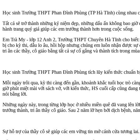
Học sinh Trường THPT Phan Đình Phùng (TP Hà Tĩnh) cùng nhau ch
Tất cả sẽ trở thành những kỷ niệm đẹp, những dấu ấn không bao giờ qu
hành trang quý giá giúp các em trưởng thành hơn trong cuộc sống.
Em Trà My - lớp 12 Anh 2, Trường THPT Chuyên Hà Tĩnh cho biết: “T
bị cho kỳ thi, dẫu lo âu, hồi hộp nhưng chúng em luôn nhận được sự 
tri ân các thầy, cô giáo bằng tất cả sự cố gắng và thành tích trong mùa 
Học sinh Trường THPT Phan Đình Phùng tích lũy kiến thức chuẩn bị 
Mỗi ngày trôi qua, kỳ thi càng đến gần, khoảnh khắc tuổi học trò c
giờ phút miệt mài với sách vở, với kiến thức, HS cuối cấp cũng đang 
nói bằng lời.
Những ngày này, trong từng lớp học ở nhiều miền quê đã vang lên lời 
trưởng thành, tri ân thầy cô giáo. Sau 2 năm lỡ hẹn bởi dịch bệnh, n
Sự hỗ trợ của thầy cô sẽ giúp các em vững tin mở cánh cửa tương lai.