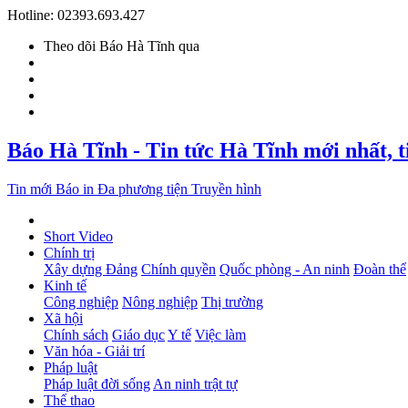
Hotline: 02393.693.427
Theo dõi Báo Hà Tĩnh qua
Báo Hà Tĩnh - Tin tức Hà Tĩnh mới nhất, 
Tin mới
Báo in
Đa phương tiện
Truyền hình
Short Video
Chính trị
Xây dựng Đảng
Chính quyền
Quốc phòng - An ninh
Đoàn thể
Kinh tế
Công nghiệp
Nông nghiệp
Thị trường
Xã hội
Chính sách
Giáo dục
Y tế
Việc làm
Văn hóa - Giải trí
Pháp luật
Pháp luật đời sống
An ninh trật tự
Thể thao