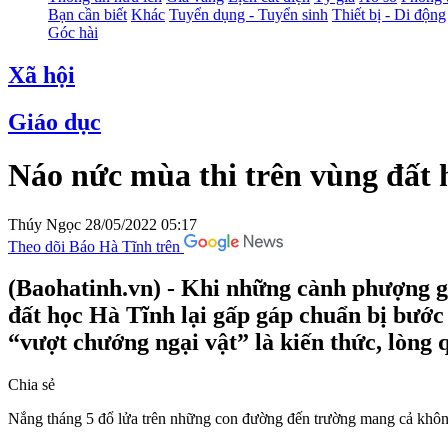
Bạn cần biết
Khác
Tuyển dụng - Tuyển sinh
Thiết bị - Di động
Góc hài
Xã hội
Giáo dục
Náo nức mùa thi trên vùng đất 
Thúy Ngọc
28/05/2022 05:17
Theo dõi Báo Hà Tĩnh trên
(Baohatinh.vn) - Khi những cành phượng gi
đất học Hà Tĩnh lại gấp gáp chuẩn bị bước
“vượt chướng ngại vật” là kiến thức, lòng
Chia sẻ
Nắng tháng 5 đổ lửa trên những con đường đến trường mang cả không