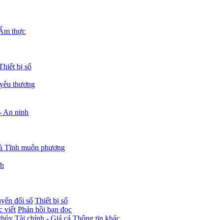
Ẩm thực
Thiết bị số
 yêu thương
- An ninh
à Tĩnh muôn phương
nh
yển đổi số
Thiết bị số
 viết
Phản hồi bạn đọc
thủy
Tài chính - Giá cả
Thông tin khác