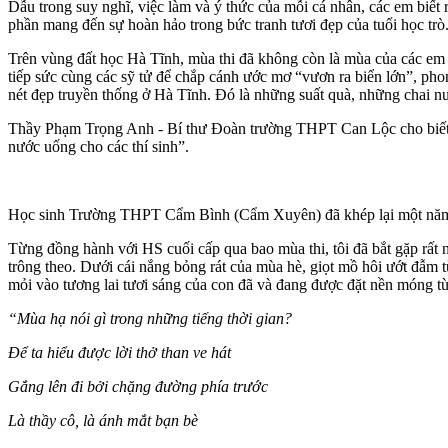
Dẫu trong suy nghĩ, việc làm và ý thức của mỗi cá nhân, các em biế
phần mang đến sự hoàn hảo trong bức tranh tươi đẹp của tuổi học trò
Trên vùng đất học Hà Tĩnh, mùa thi đã không còn là mùa của các em 
tiếp sức cùng các sỹ tử để chắp cánh ước mơ “vươn ra biển lớn”, ph
nét đẹp truyền thống ở Hà Tĩnh. Đó là những suất quà, những chai
Thầy Phạm Trọng Anh - Bí thư Đoàn trường THPT Can Lộc cho biết: 
nước uống cho các thí sinh”.
Học sinh Trường THPT Cẩm Bình (Cẩm Xuyên) đã khép lại một năm h
Từng đồng hành với HS cuối cấp qua bao mùa thi, tôi đã bắt gặp rất 
trông theo. Dưới cái nắng bỏng rát của mùa hè, giọt mồ hôi ướt đẫm
mỏi vào tương lai tươi sáng của con đã và đang được đặt nền móng từ
“Mùa hạ nói gì trong những tiếng thời gian?
Để ta hiểu được lời thở than ve hát
Gắng lên đi bởi chặng đường phía trước
Là thầy cô, là ánh mắt bạn bè