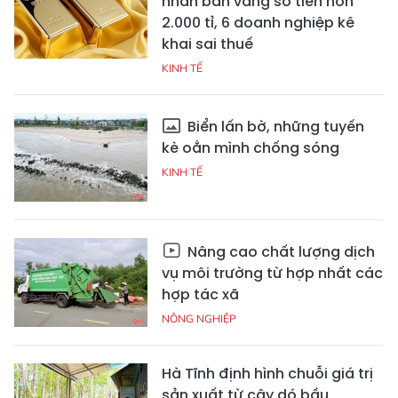
nhân bán vàng số tiền hơn
2.000 tỉ, 6 doanh nghiệp kê
khai sai thuế
KINH TẾ
Biển lấn bờ, những tuyến
kè oằn mình chống sóng
KINH TẾ
Nâng cao chất lượng dịch
vụ môi trường từ hợp nhất các
hợp tác xã
NÔNG NGHIỆP
Hà Tĩnh định hình chuỗi giá trị
sản xuất từ cây dó bầu