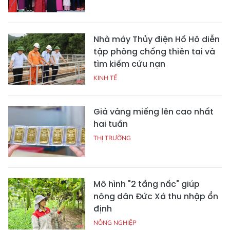
Nhà máy Thủy điện Hố Hô diễn
tập phòng chống thiên tai và
tìm kiếm cứu nạn
KINH TẾ
Giá vàng miếng lên cao nhất
hai tuần
THỊ TRƯỜNG
Mô hình "2 tầng nấc" giúp
nông dân Đức Xá thu nhập ổn
định
NÔNG NGHIỆP