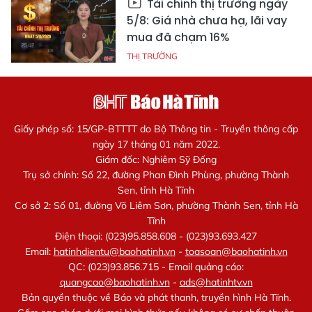
Tài chính thị trường ngày
5/8: Giá nhà chưa hạ, lãi vay
mua đã chạm 16%
THỊ TRƯỜNG
Giấy phép số: 15/GP-BTTTT do Bộ Thông tin - Truyền thông cấp
ngày 17 tháng 01 năm 2022.
Giám đốc: Nghiêm Sỹ Đống
Trụ sở chính: Số 22, đường Phan Đình Phùng, phường Thành
Sen, tỉnh Hà Tĩnh
Cơ sở 2: Số 01, đường Võ Liêm Sơn, phường Thành Sen, tỉnh Hà
Tĩnh
Điện thoại: (023)95.858.608 - (023)93.693.427
Email:
hatinhdientu@baohatinh.vn
-
toasoan@baohatinh.vn
QC: (023)93.856.715 - Email quảng cáo:
quangcao@baohatinh.vn
-
ads@hatinhtv.vn
Bản quyền thuộc về Báo và phát thanh, truyền hình Hà Tĩnh.