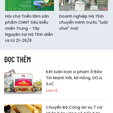
Hội chợ Triển lãm sản
Doanh nghiệp Hà Tĩnh
phẩm CNNT tiêu biểu
chuyển mình trước "luật
miền Trung - Tây
chơi" mới
Nguyên tại Hà Tĩnh diễn
ra từ 21-26/8
ĐỌC THÊM
Kết luận loạt vi phạm ở Bảo
Tín Mạnh Hải, Mi Hồng, DOJI,
SJC
KINH TẾ
Chuyển Bộ Công an vụ 7 cá