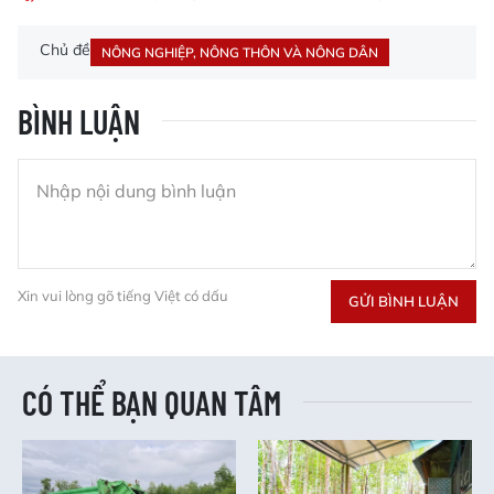
Chủ đề
NÔNG NGHIỆP, NÔNG THÔN VÀ NÔNG DÂN
BÌNH LUẬN
Xin vui lòng gõ tiếng Việt có dấu
GỬI BÌNH LUẬN
CÓ THỂ BẠN QUAN TÂM