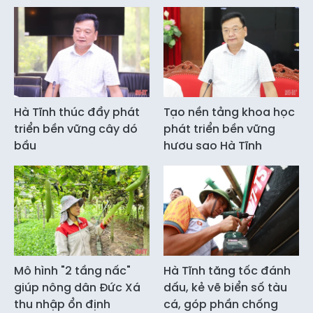
Hà Tĩnh thúc đẩy phát
Tạo nền tảng khoa học
triển bền vững cây dó
phát triển bền vững
bầu
hươu sao Hà Tĩnh
Mô hình "2 tầng nấc"
Hà Tĩnh tăng tốc đánh
giúp nông dân Đức Xá
dấu, kẻ vẽ biển số tàu
thu nhập ổn định
cá, góp phần chống