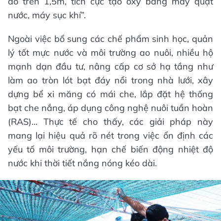
ao trên 1,5m, tích cực tạo oxy bằng máy quạt
nước, máy sục khí”.
Ngoài việc bổ sung các chế phẩm sinh học, quản
lý tốt mực nước và môi trường ao nuôi, nhiều hộ
mạnh dạn đầu tư, nâng cấp cơ sở hạ tầng như
làm ao tròn lót bạt đáy nổi trong nhà lưới, xây
dựng bể xi măng có mái che, lắp đặt hệ thống
bạt che nắng, áp dụng công nghệ nuôi tuần hoàn
(RAS)... Thực tế cho thấy, các giải pháp này
mang lại hiệu quả rõ nét trong việc ổn định các
yếu tố môi trường, hạn chế biến động nhiệt độ
nước khi thời tiết nắng nóng kéo dài.