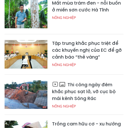
Mất mùa trám đen - nỗi buồn
ở miền sơn cước Hà Tĩnh
NÔNG NGHIỆP
Tập trung khắc phục triệt để
các khuyến nghị của EC để gỡ
cảnh báo “thẻ vàng”
NÔNG NGHIỆP
Thi công ngày đêm
khắc phục sạt lở, vỡ cục bộ
mái kênh Sông Rác
NÔNG NGHIỆP
Trồng cam hữu cơ - xu hướng