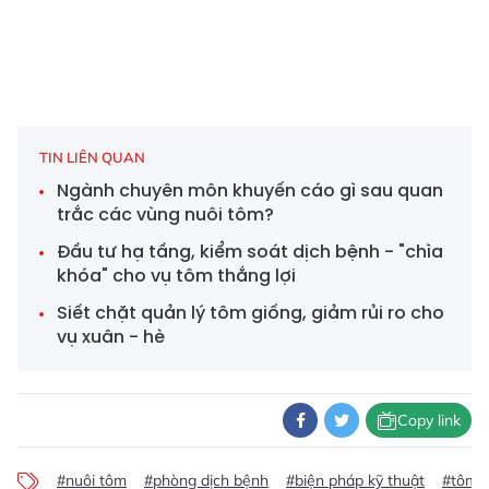
TIN LIÊN QUAN
Ngành chuyên môn khuyến cáo gì sau quan
trắc các vùng nuôi tôm?
Đầu tư hạ tầng, kiểm soát dịch bệnh - "chìa
khóa" cho vụ tôm thắng lợi
Siết chặt quản lý tôm giống, giảm rủi ro cho
vụ xuân - hè
Copy link
#nuôi tôm
#phòng dịch bệnh
#biện pháp kỹ thuật
#tôm t