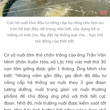
Các hộ nuôi tôm đầu tư nâng cấp hạ tầng như làm ao
tròn lót bạt đáy nổi trong nhà lưới, xây dựng bể xi
măng có mái che, lắp đặt hệ thống bạt che... hạn chế
tác động của thời tiết.
Cơ sở nuôi tôm thẻ chân trắng của ông Trần Văn
Minh (thôn Xuân Hòa, xã Lộc Hà) vừa mới thả 30
vạn tôm giống được gần 1 tháng. Ông Minh cho
biết: “Những năm gần đây, gia đình đã đầu tư
nâng cấp hệ thống ao nuôi theo 3 giai đoạn
(ương dưỡng, nuôi trung gian và nuôi thương
phẩm) để chủ động ứng phó với thời tiết cực
đoan. Nhờ đó, môi trường nuôi được kiểm soát tốt
hơn, tôm ít bị ảnh hưởng bởi nắng nóng, hạn chế