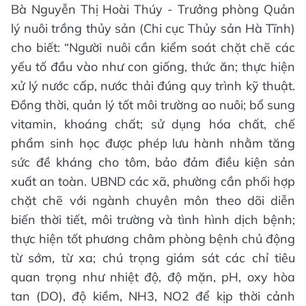
Bà Nguyễn Thị Hoài Thúy - Trưởng phòng Quản
lý nuôi trồng thủy sản (Chi cục Thủy sản Hà Tĩnh)
cho biết: “Người nuôi cần kiểm soát chặt chẽ các
yếu tố đầu vào như con giống, thức ăn; thực hiện
xử lý nước cấp, nước thải đúng quy trình kỹ thuật.
Đồng thời, quản lý tốt môi trường ao nuôi; bổ sung
vitamin, khoáng chất; sử dụng hóa chất, chế
phẩm sinh học được phép lưu hành nhằm tăng
sức đề kháng cho tôm, bảo đảm điều kiện sản
xuất an toàn. UBND các xã, phường cần phối hợp
chặt chẽ với ngành chuyên môn theo dõi diễn
biến thời tiết, môi trường và tình hình dịch bệnh;
thực hiện tốt phương châm phòng bệnh chủ động
từ sớm, từ xa; chú trọng giám sát các chỉ tiêu
quan trọng như nhiệt độ, độ mặn, pH, oxy hòa
tan (DO), độ kiềm, NH3, NO2 để kịp thời cảnh