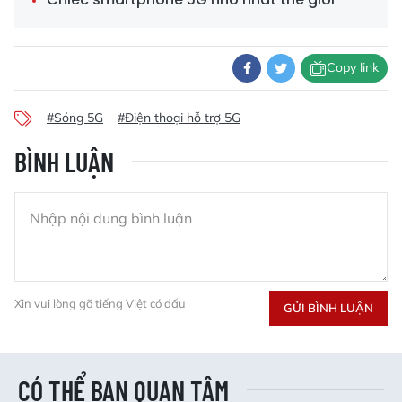
Copy link
#Sóng 5G
#Điện thoại hỗ trợ 5G
BÌNH LUẬN
Xin vui lòng gõ tiếng Việt có dấu
GỬI BÌNH LUẬN
CÓ THỂ BẠN QUAN TÂM