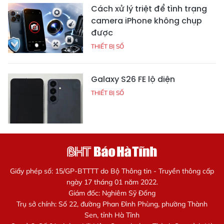
Cách xử lý triệt để tình trạng
camera iPhone không chụp
được
THIẾT BỊ SỐ
Galaxy S26 FE lộ diện
THIẾT BỊ SỐ
Giấy phép số: 15/GP-BTTTT do Bộ Thông tin - Truyền thông cấp
ngày 17 tháng 01 năm 2022.
Giám đốc: Nghiêm Sỹ Đống
Trụ sở chính: Số 22, đường Phan Đình Phùng, phường Thành
Sen, tỉnh Hà Tĩnh