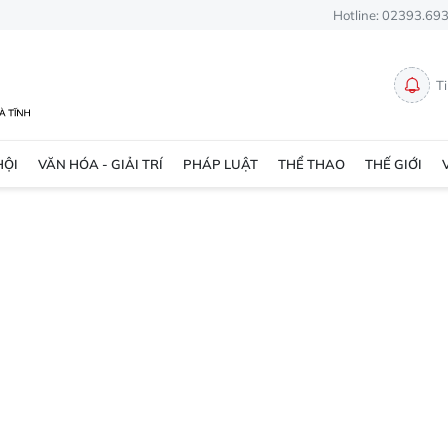
Hotline: 02393.69
T
HỘI
VĂN HÓA - GIẢI TRÍ
PHÁP LUẬT
THỂ THAO
THẾ GIỚI