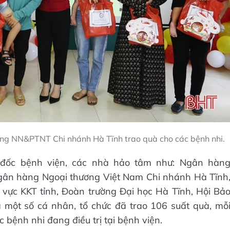
g NN&PTNT Chi nhánh Hà Tĩnh trao quà cho các bệnh nhi.
m đốc bệnh viện, các nhà hảo tâm như: Ngân hàn
ân hàng Ngoại thương Việt Nam Chi nhánh Hà Tĩnh
vực KKT tỉnh, Đoàn trường Đại học Hà Tĩnh, Hội Bả
à một số cá nhân, tổ chức đã trao 106 suất quà, mỗ
c bệnh nhi đang điều trị tại bệnh viện.