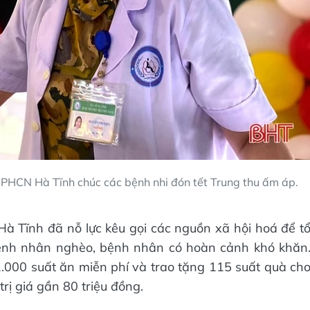
 PHCN Hà Tĩnh chúc các bệnh nhi đón tết Trung thu ấm áp.
Hà Tĩnh đã nỗ lực kêu gọi các nguồn xã hội hoá để t
bệnh nhân nghèo, bệnh nhân có hoàn cảnh khó khăn
.000 suất ăn miễn phí và trao tặng 115 suất quà ch
rị giá gần 80 triệu đồng.