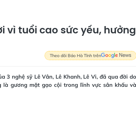
i vì tuổi cao sức yếu, hưởng
Theo dõi Báo Hà Tĩnh trên
a 3 nghệ sỹ Lê Vân, Lê Khanh, Lê Vi, đã qua đời d
g là gương mặt gạo cội trong lĩnh vực sân khấu v