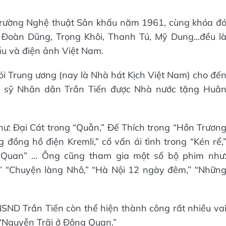
Trường Nghệ thuật Sân khấu năm 1961, cùng khóa đ
Đoàn Dũng, Trọng Khôi, Thanh Tú, Mỹ Dung...đều l
ấu và điện ảnh Việt Nam.
nói Trung ương (nay là Nhà hát Kịch Việt Nam) cho đế
ệ sỹ Nhân dân Trần Tiến được Nhà nước tặng Huâ
như: Đại Cát trong “Quẫn,” Đế Thích trong “Hồn Trươn
 đồng hồ điện Kremli,” cố vấn ái tình trong “Kén rể,
 Quan” ... Ông cũng tham gia một số bộ phim như
 “Chuyện làng Nhô,” “Hà Nội 12 ngày đêm,” “Nhữn
SND Trần Tiến còn thể hiện thành công rất nhiều va
 “Nguyễn Trãi ở Đông Quan.”