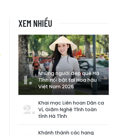
XEM NHIỀU
Những người đẹp quê Hà
o
Tĩnh nổi bật tại Hoa hậu
à
Việt Nam 2026
Khai mạc Liên hoan Dân ca
Ví, Giặm Nghệ Tĩnh toàn
tỉnh Hà Tĩnh
Khánh thành các hạng