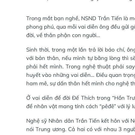
Trong mắt bạn nghề, NSND Trần Tiến là mộ
phong phú, qua mỗi vai diễn ông đều gửi gắ
đời, về thân phận con người...
Sinh thời, trong một lần trả lời báo chí, 
với bản thân, nếu mình tự bằng lòng thì s
phải hết mình. Trong nghệ thuật phải say
huyết vào những vai diễn... Điều quan trọng
ham mê, sự dấn thân hết mình cho nghệ th
Ở vai diễn để đời Đế Thích trong “Hồn Trư
để nhân vật mang tính cách “pêđê” với lý lu
Nghệ sỹ Nhân dân Trần Tiến kết hôn với Ng
nói Trung ương. Cả hai có với nhau 3 ngườ