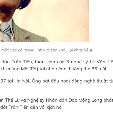
ặt gạo cội trong lĩnh vực sân khấu. (Ảnh tư liệu)
 dân Trần Tiến, thân sinh của 3 nghệ sỹ Lê Vân, L
/1 (mùng Một Tết) tại nhà riêng, hưởng thọ 86 tuổi.
7 tại Hà Nội. Ông bắt đầu hoạt động nghệ thuật t
ân Thế Lữ và Nghệ sỹ Nhân dân Đào Mộng Long phá
dắt Trần Tiến đến với kịch nói.