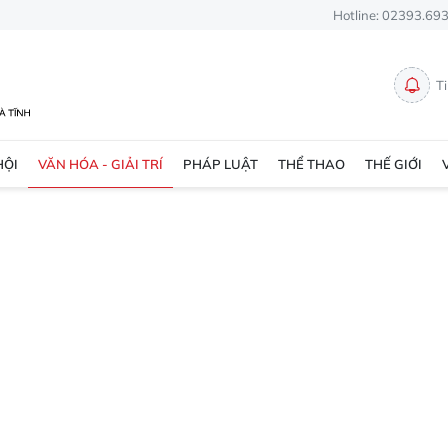
Hotline: 02393.69
T
HỘI
VĂN HÓA - GIẢI TRÍ
PHÁP LUẬT
THỂ THAO
THẾ GIỚI