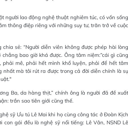
t người lao động nghệ thuật nghiêm túc, có vốn sốn
m thông điệp riêng với những suy tư, trăn trở về cuộ
ông chia sẻ: “Người diễn viên không được phép hài lòn
ẽ chẳng bao giờ khá được. Ông tâm niệm:”cái gì cũn
, phải mê, phải hết mình khổ luyện, phải để hết tâ
 nhất mà tôi rút ra được trong cả đời diễn chính là s
uật."
ơng Ba, da hàng thịt,” chính ông là người đã đề xuấ
ận: trần sao tiên giới cũng thế.
hệ sỹ Ưu tú Lê Mai khi họ cùng công tác ở Đoàn Kịc
i con gái đều là nghệ sỹ nổi tiếng: Lê Vân, NSND L