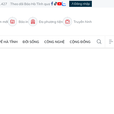
3.427
Theo dõi Báo Hà Tĩnh qua
Đăng nhập
in mới
Báo in
Đa phương tiện
Truyền hình
VỀ HÀ TĨNH
ĐỜI SỐNG
CÔNG NGHỆ
CỘNG ĐỒNG