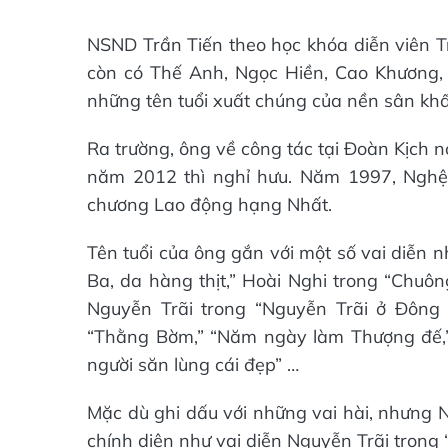
NSND Trần Tiến theo học khóa diễn viên 
còn có Thế Anh, Ngọc Hiền, Cao Khương, 
những tên tuổi xuất chúng của nền sân kh
Ra trường, ông về công tác tại Đoàn Kịch 
năm 2012 thì nghỉ hưu. Năm 1997, Ngh
chương Lao động hạng Nhất.
Tên tuổi của ông gắn với một số vai diễn 
Ba, da hàng thịt,” Hoài Nghi trong “Chuông
Nguyễn Trãi trong “Nguyễn Trãi ở Đông
“Thằng Bờm,” “Năm ngày làm Thượng đế,”
người săn lùng cái đẹp” …
Mặc dù ghi dấu với những vai hài, nhưng N
chính diện như vai diễn Nguyễn Trãi trong