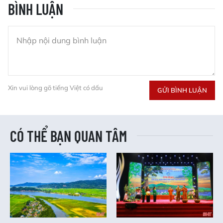
BÌNH LUẬN
Xin vui lòng gõ tiếng Việt có dấu
GỬI BÌNH LUẬN
CÓ THỂ BẠN QUAN TÂM