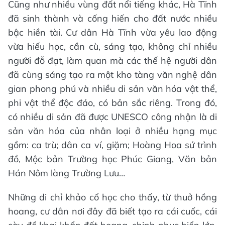
Cũng như nhiều vùng đất nổi tiếng khác, Hà Tĩnh
đã sinh thành và cống hiến cho đất nước nhiều
bậc hiền tài. Cư dân Hà Tĩnh vừa yêu lao động
vừa hiếu học, cần cù, sáng tạo, không chỉ nhiều
người đỗ đạt, làm quan mà các thế hệ người dân
đã cùng sáng tạo ra một kho tàng văn nghệ dân
gian phong phú và nhiều di sản văn hóa vật thể,
phi vật thể độc đáo, có bản sắc riêng. Trong đó,
có nhiều di sản đã được UNESCO công nhận là di
sản văn hóa của nhân loại ở nhiều hạng mục
gồm: ca trù; dân ca ví, giặm; Hoàng Hoa sứ trình
đồ, Mộc bản Trường học Phúc Giang, Văn bản
Hán Nôm làng Trường Lưu…
Những di chỉ khảo cổ học cho thấy, từ thuở hồng
hoang, cư dân nơi đây đã biết tạo ra cái cuốc, cái