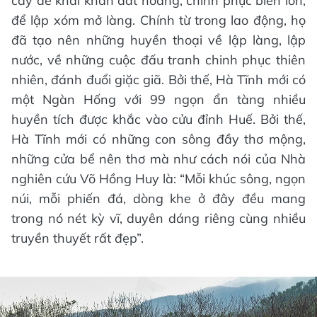
cày để khai khẩn đất hoang, chinh phục biển lớn,
để lập xóm mở làng. Chính từ trong lao động, họ
đã tạo nên những huyền thoại về lập làng, lập
nước, về những cuộc đấu tranh chinh phục thiên
nhiên, đánh đuổi giặc giã. Bởi thế, Hà Tĩnh mới có
một Ngàn Hống với 99 ngọn ẩn tàng nhiều
huyền tích được khắc vào cửu đỉnh Huế. Bởi thế,
Hà Tĩnh mới có những con sông đầy thơ mộng,
những cửa bể nên thơ mà như cách nói của Nhà
nghiên cứu Võ Hồng Huy là: “Mỗi khúc sông, ngọn
núi, mỗi phiến đá, dòng khe ở đây đều mang
trong nó nét kỳ vĩ, duyên dáng riêng cùng nhiều
truyền thuyết rất đẹp”.