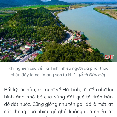
Khi nghiên cứu về Hà Tĩnh, nhiều người đã phải thừa
nhận đây là nơi “giang sơn tụ khí”... (
Ảnh Đậu Hà
).
Bất kỳ lúc nào, khi nghĩ về Hà Tĩnh, tôi đều nhớ lại
hình ảnh nhỏ bé của vùng đất quê tôi trên bản
đồ đất nước. Cũng giống như tên gọi, đó là một lát
cắt không quá nhiều gồ ghề, không quá nhiều lắt