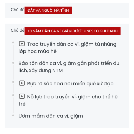
Chủ đề
ĐẤT VÀ NGƯỜI HÀ TĨNH
Chủ đề
10 NĂM DÂN CA VÍ, GIẶM ĐƯỢC UNESCO GHI DANH
Trao truyền dân ca ví, giặm từ những
lớp học mùa hè
Bảo tồn dân ca ví, giặm gắn phát triển du
lịch, xây dựng NTM
Rực rỡ sắc hoa nơi miền quê xứ đạo
Nỗ lực trao truyền ví, giặm cho thế hệ
trẻ
Ươm mầm dân ca ví, giặm