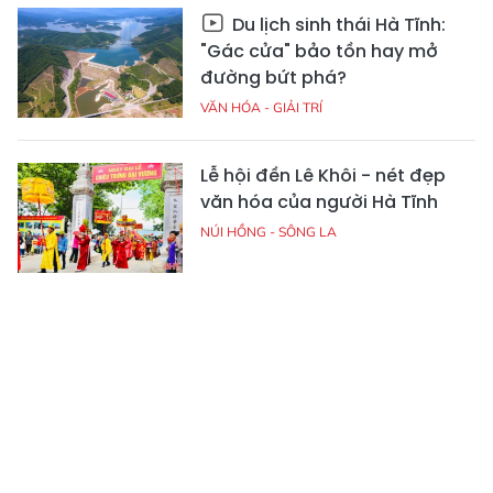
Du lịch sinh thái Hà Tĩnh:
"Gác cửa" bảo tồn hay mở
đường bứt phá?
VĂN HÓA - GIẢI TRÍ
Lễ hội đền Lê Khôi - nét đẹp
văn hóa của người Hà Tĩnh
NÚI HỒNG - SÔNG LA
Khi “người lạ” yêu văn hóa Hà
Tĩnh
NÚI HỒNG - SÔNG LA
Sẵn sàng cho Lễ hội đền Lê