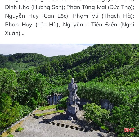
Đinh Nho (Hương Sơn); Phan Tùng Mai (Đức Thọ);
Nguyễn Huy (Can Lộc); Phạm Vũ (Thạch Hà);
Phan Huy (Lộc Hà); Nguyễn - Tiên Điền (Nghi
Xuân)…