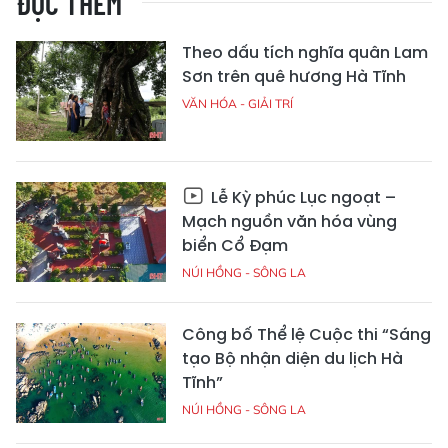
ĐỌC THÊM
Theo dấu tích nghĩa quân Lam
Sơn trên quê hương Hà Tĩnh
VĂN HÓA - GIẢI TRÍ
Lễ Kỳ phúc Lục ngoạt –
Mạch nguồn văn hóa vùng
biển Cổ Đạm
NÚI HỒNG - SÔNG LA
Công bố Thể lệ Cuộc thi “Sáng
tạo Bộ nhận diện du lịch Hà
Tĩnh”
NÚI HỒNG - SÔNG LA