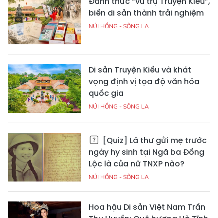
Đánh thức “vũ trụ Truyện Kiều”,
biến di sản thành trải nghiệm
NÚI HỒNG - SÔNG LA
Di sản Truyện Kiều và khát
vọng định vị tọa độ văn hóa
quốc gia
NÚI HỒNG - SÔNG LA
[Quiz] Lá thư gửi mẹ trước
ngày hy sinh tại Ngã ba Đồng
Lộc là của nữ TNXP nào?
NÚI HỒNG - SÔNG LA
Hoa hậu Di sản Việt Nam Trần