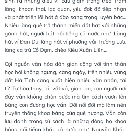
sinh ra những điệu ví, câu giặm trong trẻo, trầm
lắng, khoan thai, lạc quan, yêu đời; đã tiếp nhận
và phát triển lối hát ả đào sang trọng, uyên bác...
Nhiều làng quê trở thành miền đất hát với những
gánh hát, người hát nổi tiếng cả nước như: Làng
hát ví Đan Du, làng hát ví phường vải Trường Lưu,
làng ca trù Cổ Đạm, chèo Kiều Xuân Liên…
Cội nguồn văn hóa dân gian cộng với tinh thần
học hỏi không ngừng, càng ngày, trên nhiều vùng
đất Hà Tĩnh càng xuất hiện nhiều văn nhân, tài
tử. Tự hào thay, dù vất vả, gian lao, con người nơi
đây vẫn không chùn bước mà tìm cách vươn lên
bằng con đường học vấn. Đời nối đời mà làm nên
truyền thống khoa bảng của quê hương. Vẫn còn
lưu danh trong sử sách là những dòng họ khoa
bảng nổi tiếng khắp cả nước như: Nguyễn Khắc,