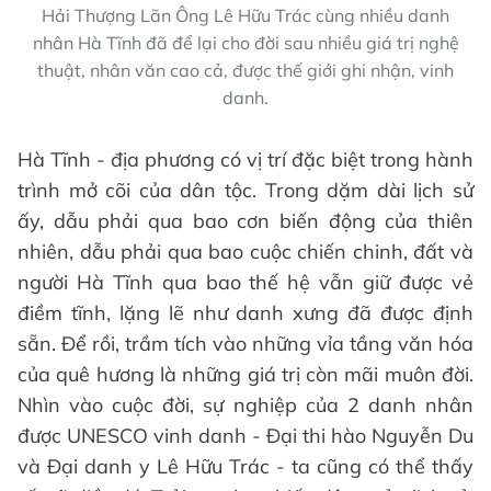
Hải Thượng Lãn Ông Lê Hữu Trác cùng nhiều danh
nhân Hà Tĩnh đã để lại cho đời sau nhiều giá trị nghệ
thuật, nhân văn cao cả, được thế giới ghi nhận, vinh
danh.
Hà Tĩnh - địa phương có vị trí đặc biệt trong hành
trình mở cõi của dân tộc. Trong dặm dài lịch sử
ấy, dẫu phải qua bao cơn biến động của thiên
nhiên, dẫu phải qua bao cuộc chiến chinh, đất và
người Hà Tĩnh qua bao thế hệ vẫn giữ được vẻ
điềm tĩnh, lặng lẽ như danh xưng đã được định
sẵn. Để rồi, trầm tích vào những vỉa tầng văn hóa
của quê hương là những giá trị còn mãi muôn đời.
Nhìn vào cuộc đời, sự nghiệp của 2 danh nhân
được UNESCO vinh danh - Đại thi hào Nguyễn Du
và Đại danh y Lê Hữu Trác - ta cũng có thể thấy