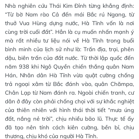
Nhà nghiên cứu Thái Kim Đỉnh từng khẳng định:
“Từ bờ Nam rào Cả đến mái Bắc rú Ngang, từ
thuở Vua Hùng dựng nước, Hà Tĩnh vốn là nơi
cùng trời cuối đất”. Hẳn là cụ muốn nhấn mạnh ý
mà rất nhiều tư liệu nói về Hà Tĩnh trong buổi
bình minh của lịch sử như là: Trấn địa, trại, phên
dậu, biên trấn của đất nước. Từ thời lập quốc đến
năm 938 khi Ngô Quyền chiến thắng quân Nam
Hán, Nhân dân Hà Tĩnh vừa quật cường chống
trả ngoại xâm từ Bắc đánh vào, quân Chămpa,
Chân Lạp từ Nam đánh ra. Ngoài chiến tranh, cư
dân ở đây còn phải chống chọi với sự khắc nghiệt
của thiên nhiên với hình thái thời tiết “mưa úng
đất, nắng nẻ trời”, chịu nhiều bão lũ. Thực tế ấy
đã tạo nên tính cách kiên cường, bền bỉ, chịu
thương, chịu khó của người Hà Tĩnh.