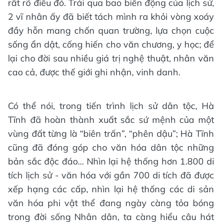
rất rõ điều đó. Trải qua bao biến động của lịch sử,
2 vĩ nhân ấy đã biết tách mình ra khỏi vòng xoáy
đầy hỗn mang chốn quan trường, lựa chọn cuộc
sống ẩn dật, cống hiến cho văn chương, y học; để
lại cho đời sau nhiều giá trị nghệ thuật, nhân văn
cao cả, được thế giới ghi nhận, vinh danh.
Có thể nói, trong tiến trình lịch sử dân tộc, Hà
Tĩnh đã hoàn thành xuất sắc sứ mệnh của một
vùng đất từng là “biên trấn”, “phên dậu”; Hà Tĩnh
cũng đã đóng góp cho văn hóa dân tộc những
bản sắc độc đáo… Nhìn lại hệ thống hơn 1.800 di
tích lịch sử - văn hóa với gần 700 di tích đã được
xếp hạng các cấp, nhìn lại hệ thống các di sản
văn hóa phi vật thể đang ngày càng tỏa bóng
trong đời sống Nhân dân, ta càng hiểu câu hát