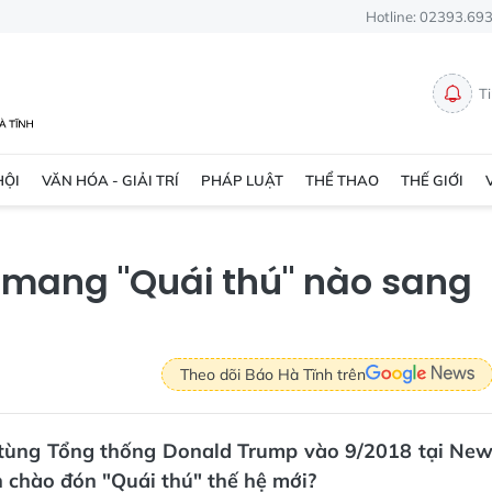
Hotline: 02393.69
T
HỘI
VĂN HÓA - GIẢI TRÍ
PHÁP LUẬT
THỂ THAO
THẾ GIỚI
mang "Quái thú" nào sang
Theo dõi Báo Hà Tĩnh trên
p tùng Tổng thống Donald Trump vào 9/2018 tại Ne
ên chào đón "Quái thú" thế hệ mới?