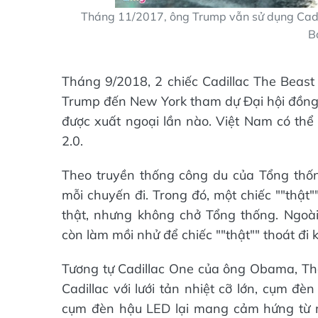
Tháng 11/2017, ông Trump vẫn sử dụng Cadil
B
Tháng 9/2018, 2 chiếc Cadillac The Beast 
Trump đến New York tham dự Đại hội đồng 
được xuất ngoại lần nào. Việt Nam có thể 
2.0.
Theo truyền thống công du của Tổng thốn
mỗi chuyến đi. Trong đó, một chiếc ""thật"
thật, nhưng không chở Tổng thống. Ngoài 
còn làm mồi nhử để chiếc ""thật"" thoát đi k
Tương tự Cadillac One của ông Obama, The
Cadillac với lưới tản nhiệt cỡ lớn, cụm đ
cụm đèn hậu LED lại mang cảm hứng từ 