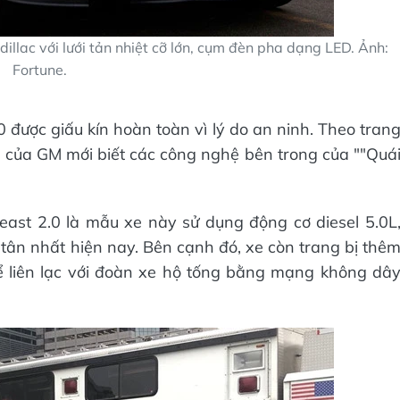
illac với lưới tản nhiệt cỡ lớn, cụm đèn pha dạng LED. Ảnh:
Fortune.
0 được giấu kín hoàn toàn vì lý do an ninh. Theo tran
 của GM mới biết các công nghệ bên trong của ""Quá
east 2.0 là mẫu xe này sử dụng động cơ diesel 5.0L
tân nhất hiện nay. Bên cạnh đó, xe còn trang bị thê
hể liên lạc với đoàn xe hộ tống bằng mạng không dâ