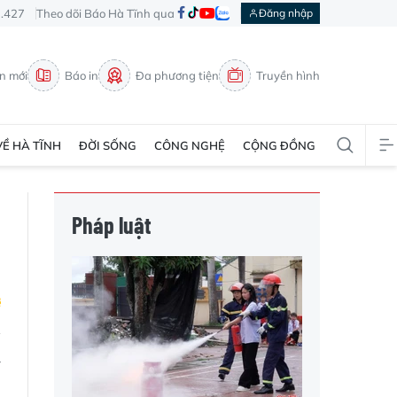
3.427
Theo dõi Báo Hà Tĩnh qua
Đăng nhập
in mới
Báo in
Đa phương tiện
Truyền hình
VỀ HÀ TĨNH
ĐỜI SỐNG
CÔNG NGHỆ
CỘNG ĐỒNG
Pháp luật
w