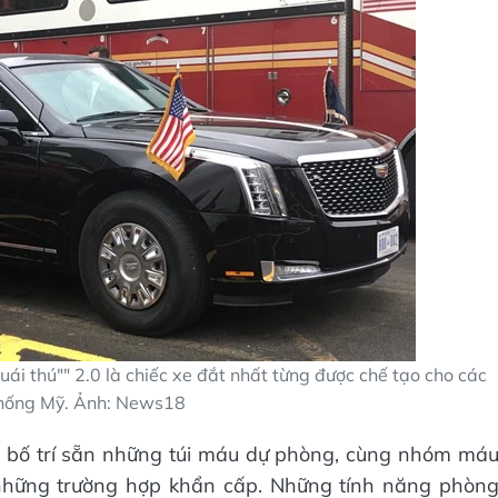
Quái thú"" 2.0 là chiếc xe đắt nhất từng được chế tạo cho các
thống Mỹ. Ảnh: News18
g bố trí sẵn những túi máu dự phòng, cùng nhóm má
những trường hợp khẩn cấp. Những tính năng phòn