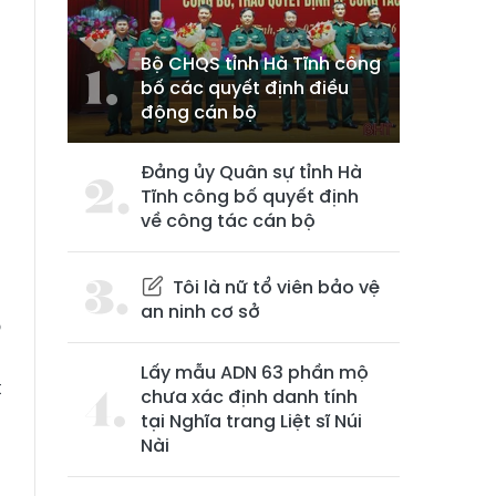
Bộ CHQS tỉnh Hà Tĩnh công
bố các quyết định điều
động cán bộ
Đảng ủy Quân sự tỉnh Hà
Tĩnh công bố quyết định
e
về công tác cán bộ
n
Tôi là nữ tổ viên bảo vệ
an ninh cơ sở
o
g
Lấy mẫu ADN 63 phần mộ
t
chưa xác định danh tính
tại Nghĩa trang Liệt sĩ Núi
Nài