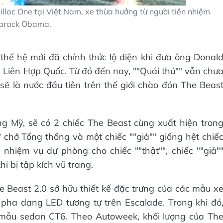
lac One tại Việt Nam, xe thừa hưởng từ người tiền nhiệm
arack Obama.
thế hệ mới đã chính thức lộ diện khi đưa ông Donal
Liên Hợp Quốc. Từ đó đến nay, ""Quái thú"" vẫn chư
sẽ là nước đầu tiên trên thế giới chào đón The Beas
g Mỹ, sẽ có 2 chiếc The Beast cùng xuất hiện tron
" chở Tổng thống và một chiếc ""giả"" giống hệt chiế
nhiệm vụ dự phòng cho chiếc ""thật"", chiếc ""giả"
hi bị tập kích vũ trang.
 Beast 2.0 sở hữu thiết kế đặc trưng của các mẫu x
èn pha dạng LED tương tự trên Escalade. Trong khi đó
mẫu sedan CT6. Theo Autoweek, khối lượng của Th