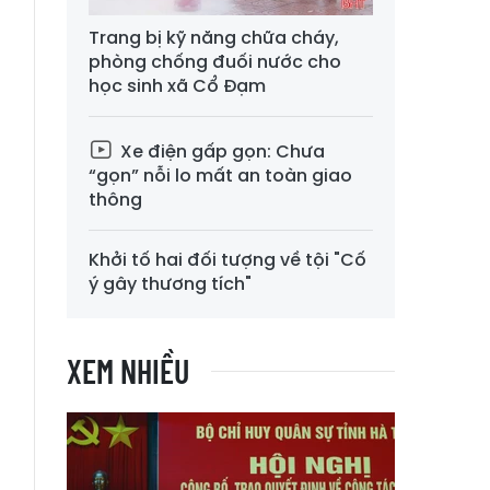
Trang bị kỹ năng chữa cháy,
n
phòng chống đuối nước cho
.
học sinh xã Cổ Đạm
g
e
Xe điện gấp gọn: Chưa
“gọn” nỗi lo mất an toàn giao
thông
Khởi tố hai đối tượng về tội "Cố
ý gây thương tích"
XEM NHIỀU