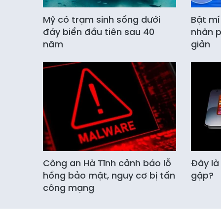
Mỹ có trạm sinh sống dưới
Bật mí
đáy biển đầu tiên sau 40
nhân p
năm
giản
Công an Hà Tĩnh cảnh báo lỗ
Đây là
hổng bảo mật, nguy cơ bị tấn
gập?
công mạng