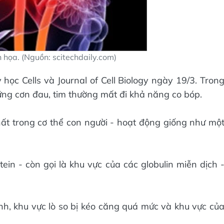
h họa. (Nguồn: scitechdaily.com)
 học Cells và Journal of Cell Biology ngày 19/3. Tron
những cơn đau, tim thường mất đi khả năng co bóp.
nhất trong cơ thể con người - hoạt động giống như mộ
tein - còn gọi là khu vực của các globulin miễn dịch 
tính, khu vực lò so bị kéo căng quá mức và khu vực củ