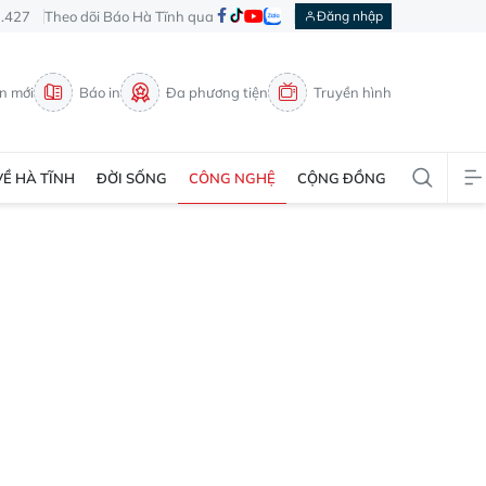
3.427
Theo dõi Báo Hà Tĩnh qua
Đăng nhập
in mới
Báo in
Đa phương tiện
Truyền hình
VỀ HÀ TĨNH
ĐỜI SỐNG
CÔNG NGHỆ
CỘNG ĐỒNG