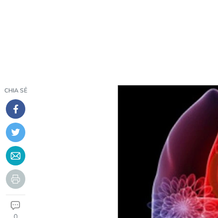
CHIA SẺ
0