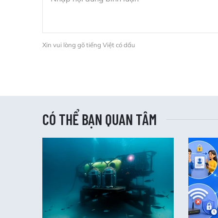
Xin vui lòng gõ tiếng Việt có dấu
CÓ THỂ BẠN QUAN TÂM