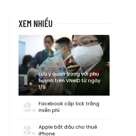
XEM NHIỀU
Lưu ý quan trọng với phụ
o
huynh trên VNeID từ ngày
1/9
Facebook cấp tick trắng
miễn phí
Apple bắt đầu cho thuê
iPhone