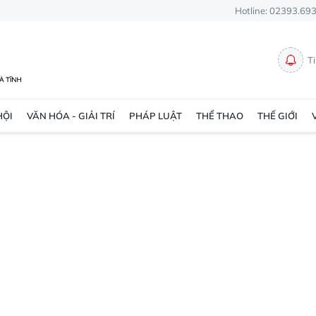
Hotline: 02393.69
T
HỘI
VĂN HÓA - GIẢI TRÍ
PHÁP LUẬT
THỂ THAO
THẾ GIỚI