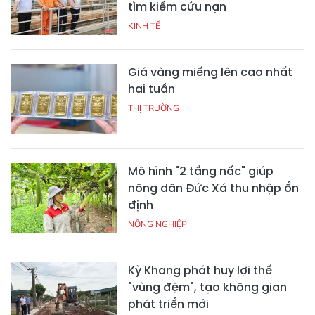
tìm kiếm cứu nạn
KINH TẾ
Giá vàng miếng lên cao nhất
hai tuần
THỊ TRƯỜNG
Mô hình "2 tầng nấc" giúp
nông dân Đức Xá thu nhập ổn
định
NÔNG NGHIỆP
Kỳ Khang phát huy lợi thế
"vùng đệm", tạo không gian
phát triển mới