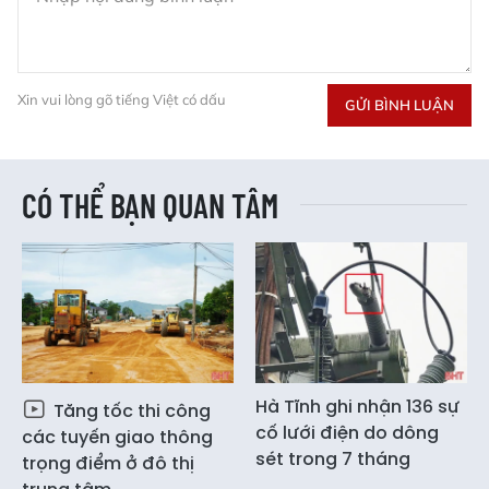
Xin vui lòng gõ tiếng Việt có dấu
GỬI BÌNH LUẬN
CÓ THỂ BẠN QUAN TÂM
Hà Tĩnh ghi nhận 136 sự
Tăng tốc thi công
cố lưới điện do dông
các tuyến giao thông
sét trong 7 tháng
trọng điểm ở đô thị