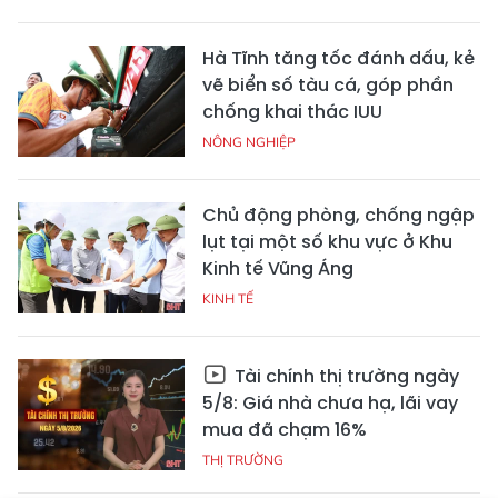
Hà Tĩnh tăng tốc đánh dấu, kẻ
vẽ biển số tàu cá, góp phần
chống khai thác IUU
NÔNG NGHIỆP
Chủ động phòng, chống ngập
lụt tại một số khu vực ở Khu
Kinh tế Vũng Áng
KINH TẾ
Tài chính thị trường ngày
5/8: Giá nhà chưa hạ, lãi vay
mua đã chạm 16%
THỊ TRƯỜNG