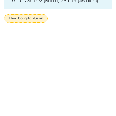
10. Luis Suarez (Barca) 23 bàn (46 điểm)
Theo bongdaplus.vn