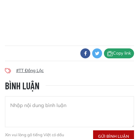
Copy link
#TT Đồng Lộc
BÌNH LUẬN
Xin vui lòng gõ tiếng Việt có dấu
GỬI BÌNH LUẬN