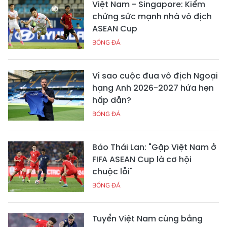
Việt Nam - Singapore: Kiểm
chứng sức mạnh nhà vô địch
ASEAN Cup
BÓNG ĐÁ
Vì sao cuộc đua vô địch Ngoại
hạng Anh 2026-2027 hứa hẹn
hấp dẫn?
BÓNG ĐÁ
Báo Thái Lan: "Gặp Việt Nam ở
FIFA ASEAN Cup là cơ hội
chuộc lỗi"
BÓNG ĐÁ
Tuyển Việt Nam cùng bảng