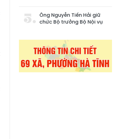
m
c
Ông Nguyễn Tiến Hải giữ
i
chức Bộ trưởng Bộ Nội vụ
ể
C
m
h
h
c