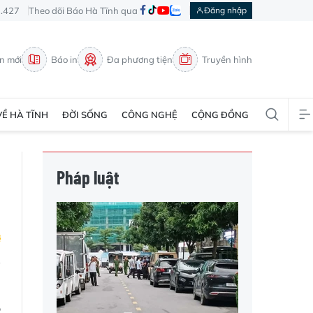
3.427
Theo dõi Báo Hà Tĩnh qua
Đăng nhập
in mới
Báo in
Đa phương tiện
Truyền hình
VỀ HÀ TĨNH
ĐỜI SỐNG
CÔNG NGHỆ
CỘNG ĐỒNG
Pháp luật
n
,