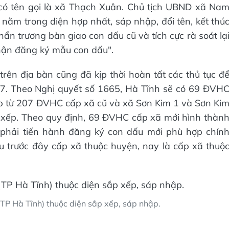
có tên gọi là xã Thạch Xuân. Chủ tịch UBND xã Na
ằm trong diện hợp nhất, sáp nhập, đổi tên, kết thú
hẩn trương bàn giao con dấu cũ và tích cực rà soát lạ
nhận đăng ký mẫu con dấu".
ên địa bàn cũng đã kịp thời hoàn tất các thủ tục đ
/7. Theo Nghị quyết số 1665, Hà Tĩnh sẽ có 69 ĐVH
p từ 207 ĐVHC cấp xã cũ và xã Sơn Kim 1 và Sơn Ki
 xếp. Theo quy định, 69 ĐVHC cấp xã mới hình thàn
 phải tiến hành đăng ký con dấu mới phù hợp chín
 trước đây cấp xã thuộc huyện, nay là cấp xã thuộ
P Hà Tĩnh) thuộc diện sắp xếp, sáp nhập.