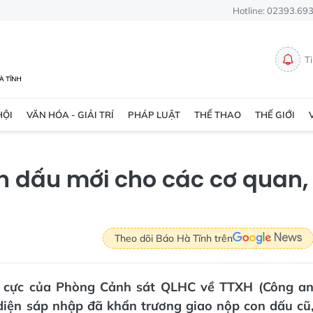
Hotline: 02393.69
T
HỘI
VĂN HÓA - GIẢI TRÍ
PHÁP LUẬT
THỂ THAO
THẾ GIỚI
n dấu mới cho các cơ quan,
Theo dõi Báo Hà Tĩnh trên
ch cực của Phòng Cảnh sát QLHC về TTXH (Công a
 diện sáp nhập đã khẩn trương giao nộp con dấu cũ