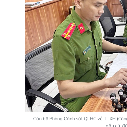
Cán bộ Phòng Cảnh sát QLHC về TTXH (Công 
dấu cũ, đă