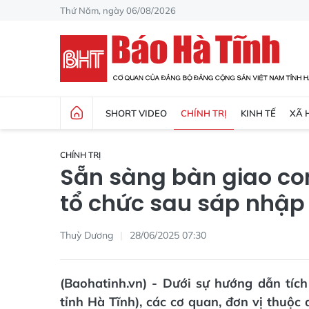
Thứ Năm, ngày 06/08/2026
SHORT VIDEO
CHÍNH TRỊ
KINH TẾ
XÃ 
CHÍNH TRỊ
Sẵn sàng bàn giao co
tổ chức sau sáp nhập
Thuỳ Dương
28/06/2025 07:30
(Baohatinh.vn) - Dưới sự hướng dẫn tí
tỉnh Hà Tĩnh), các cơ quan, đơn vị thuộc