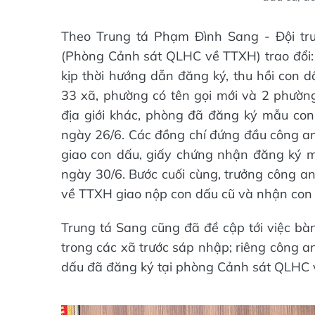
Theo Trung tá Phạm Đình Sang - Đội trưở
(Phòng Cảnh sát QLHC về TTXH) trao đổi: 
kịp thời hướng dẫn đăng ký, thu hồi con d
33 xã, phường có tên gọi mới và 2 phường
địa giới khác, phòng đã đăng ký mẫu con
ngày 26/6. Các đồng chí đứng đầu công an
giao con dấu, giấy chứng nhận đăng ký m
ngày 30/6. Bước cuối cùng, trưởng công 
về TTXH giao nộp con dấu cũ và nhận con 
Trung tá Sang cũng đã đề cập tới việc bàn
trong các xã trước sáp nhập; riêng công a
dấu đã đăng ký tại phòng Cảnh sát QLHC 