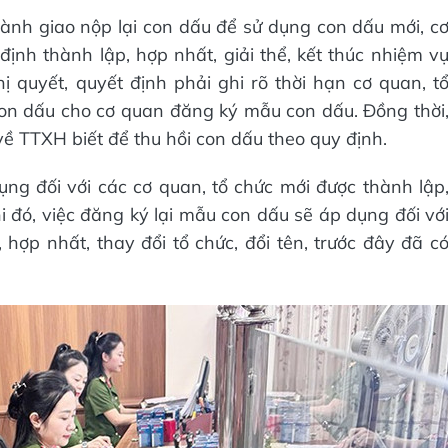
ành giao nộp lại con dấu để sử dụng con dấu mới, c
nh thành lập, hợp nhất, giải thể, kết thúc nhiệm v
ị quyết, quyết định phải ghi rõ thời hạn cơ quan, t
on dấu cho cơ quan đăng ký mẫu con dấu. Đồng thời
 TTXH biết để thu hồi con dấu theo quy định.
g đối với các cơ quan, tổ chức mới được thành lập
i đó, việc đăng ký lại mẫu con dấu sẽ áp dụng đối vớ
 hợp nhất, thay đổi tổ chức, đổi tên, trước đây đã c