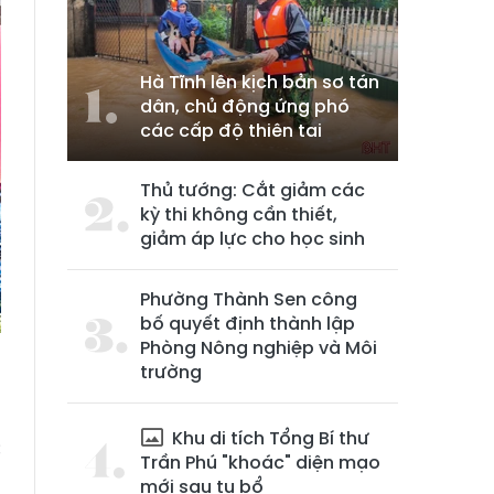
Hà Tĩnh lên kịch bản sơ tán
dân, chủ động ứng phó
các cấp độ thiên tai
Thủ tướng: Cắt giảm các
kỳ thi không cần thiết,
giảm áp lực cho học sinh
Phường Thành Sen công
bố quyết định thành lập
Phòng Nông nghiệp và Môi
trường
Khu di tích Tổng Bí thư
c
Trần Phú "khoác" diện mạo
h
mới sau tu bổ