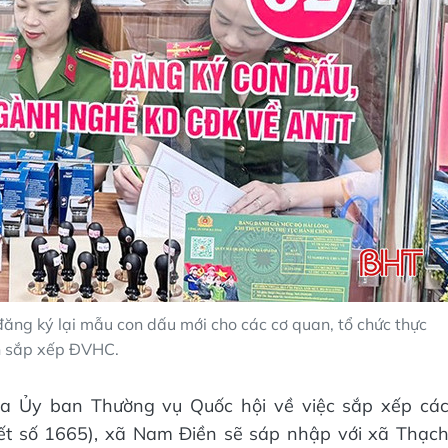
đăng ký lại mẫu con dấu mới cho các cơ quan, tổ chức thực
n sắp xếp ĐVHC.
 Ủy ban Thường vụ Quốc hội về việc sắp xếp cá
ết số 1665), xã Nam Điền sẽ sáp nhập với xã Thạc