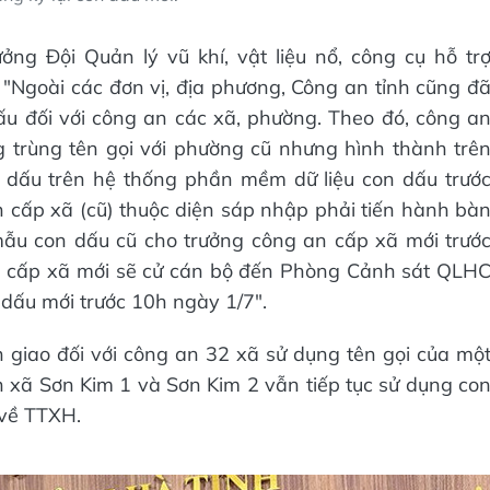
ng Đội Quản lý vũ khí, vật liệu nổ, công cụ hỗ tr
"Ngoài các đơn vị, địa phương, Công an tỉnh cũng đ
ấu đối với công an các xã, phường. Theo đó, công a
 trùng tên gọi với phường cũ nhưng hình thành trê
 dấu trên hệ thống phần mềm dữ liệu con dấu trướ
 cấp xã (cũ) thuộc diện sáp nhập phải tiến hành bà
ẫu con dấu cũ cho trưởng công an cấp xã mới trướ
an cấp xã mới sẽ cử cán bộ đến Phòng Cảnh sát QLH
dấu mới trước 10h ngày 1/7".
 giao đối với công an 32 xã sử dụng tên gọi của mộ
n xã Sơn Kim 1 và Sơn Kim 2 vẫn tiếp tục sử dụng co
về TTXH.