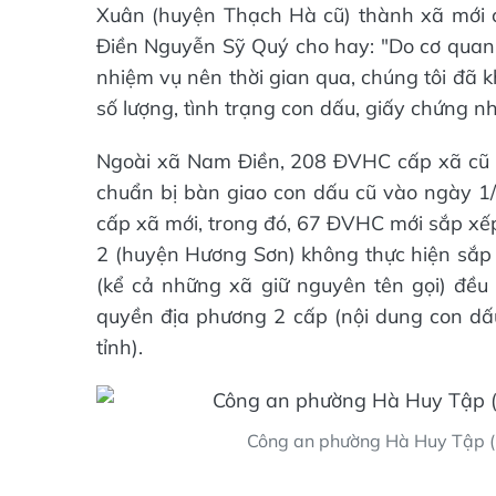
Xuân (huyện Thạch Hà cũ) thành xã mới 
Điền Nguyễn Sỹ Quý cho hay: "Do cơ quan n
nhiệm vụ nên thời gian qua, chúng tôi đã k
số lượng, tình trạng con dấu, giấy chứng 
Ngoài xã Nam Điền, 208 ĐVHC cấp xã cũ tr
chuẩn bị bàn giao con dấu cũ vào ngày 1
cấp xã mới, trong đó, 67 ĐVHC mới sắp xế
2 (huyện Hương Sơn) không thực hiện sắp
(kể cả những xã giữ nguyên tên gọi) đều
quyền địa phương 2 cấp (nội dung con dấu
tỉnh).
Công an phường Hà Huy Tập (T