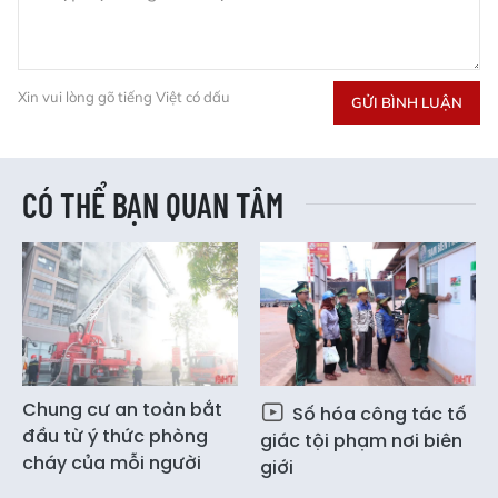
Xin vui lòng gõ tiếng Việt có dấu
GỬI BÌNH LUẬN
CÓ THỂ BẠN QUAN TÂM
Chung cư an toàn bắt
Số hóa công tác tố
đầu từ ý thức phòng
giác tội phạm nơi biên
cháy của mỗi người
giới