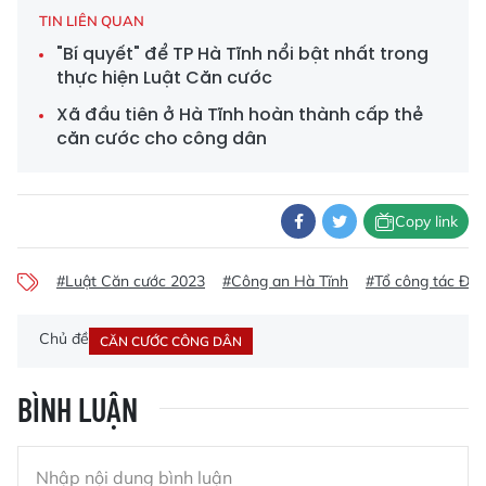
TIN LIÊN QUAN
"Bí quyết" để TP Hà Tĩnh nổi bật nhất trong
thực hiện Luật Căn cước
Xã đầu tiên ở Hà Tĩnh hoàn thành cấp thẻ
căn cước cho công dân
Copy link
#Luật Căn cước 2023
#Công an Hà Tĩnh
#Tổ công tác Đề 
Chủ đề
CĂN CƯỚC CÔNG DÂN
BÌNH LUẬN