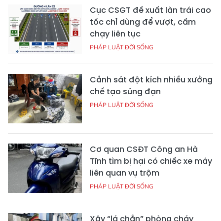
Cục CSGT đề xuất làn trái cao
tốc chỉ dùng để vượt, cấm
chạy liên tục
PHÁP LUẬT ĐỜI SỐNG
Cảnh sát đột kích nhiều xưởng
chế tạo súng đạn
PHÁP LUẬT ĐỜI SỐNG
Cơ quan CSĐT Công an Hà
Tĩnh tìm bị hại có chiếc xe máy
liên quan vụ trộm
PHÁP LUẬT ĐỜI SỐNG
Xây “lá chắn” phòng cháy