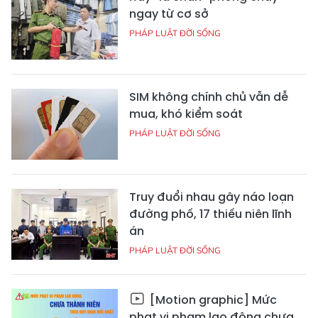
ngay từ cơ sở
PHÁP LUẬT ĐỜI SỐNG
SIM không chính chủ vẫn dễ
mua, khó kiểm soát
PHÁP LUẬT ĐỜI SỐNG
Truy đuổi nhau gây náo loạn
đường phố, 17 thiếu niên lĩnh
án
PHÁP LUẬT ĐỜI SỐNG
[Motion graphic] Mức
phạt vi phạm lao động chưa