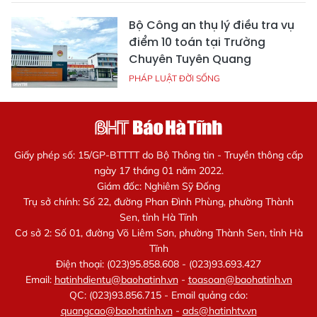
Bộ Công an thụ lý điều tra vụ
điểm 10 toán tại Trường
Chuyên Tuyên Quang
PHÁP LUẬT ĐỜI SỐNG
Giấy phép số: 15/GP-BTTTT do Bộ Thông tin - Truyền thông cấp
ngày 17 tháng 01 năm 2022.
Giám đốc: Nghiêm Sỹ Đống
Trụ sở chính: Số 22, đường Phan Đình Phùng, phường Thành
Sen, tỉnh Hà Tĩnh
Cơ sở 2: Số 01, đường Võ Liêm Sơn, phường Thành Sen, tỉnh Hà
Tĩnh
Điện thoại: (023)95.858.608 - (023)93.693.427
Email:
hatinhdientu@baohatinh.vn
-
toasoan@baohatinh.vn
QC: (023)93.856.715 - Email quảng cáo:
quangcao@baohatinh.vn
-
ads@hatinhtv.vn