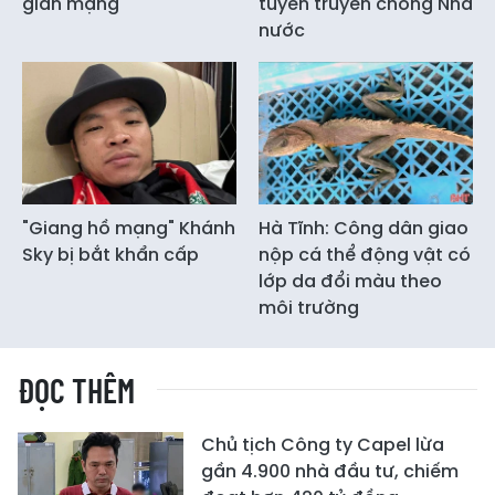
gian mạng
tuyên truyền chống Nhà
nước
"Giang hồ mạng" Khánh
Hà Tĩnh: Công dân giao
Sky bị bắt khẩn cấp
nộp cá thể động vật có
lớp da đổi màu theo
môi trường
ĐỌC THÊM
Chủ tịch Công ty Capel lừa
gần 4.900 nhà đầu tư, chiếm