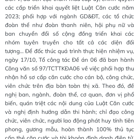
các cấp triển khai quyết liệt Luật Căn cước năm
2023; phối hợp với ngành GD&ĐT, các tổ chức
đoàn thể như đoàn thanh niên, hội phụ nữ và
ban chuyển đổi số cộng đồng triển khai các
nhóm tuyên truyền cho tất cả các diện đối
tượng... Để đốc thúc quá trình thực hiện nhiệm vụ,
ngày 17/10, Tổ công tác Đề án 06 đã ban hành
Công văn số 97/TCTTKĐA06 về việc phối hợp thu
nhận hồ sơ cấp căn cước cho cán bộ, công chức,
viên chức trên địa bàn toàn thị xã. Theo đó, đề
nghị ban, ngành, đoàn thể, cơ quan, đơn vị phổ
biến, quán triệt các nội dung của Luật Căn cước
và nghị định hướng dẫn thi hành; chỉ đạo công
chức, viên chức, người lao động phát huy tính tiên
phong, gương mẫu, hoàn thành 100% thủ tục
cấp thẻ căn cước và tài khoản định danh điện tử.