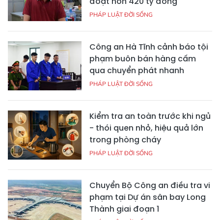
đoạt hơn 420 tỷ đồng
PHÁP LUẬT ĐỜI SỐNG
Công an Hà Tĩnh cảnh báo tội
phạm buôn bán hàng cấm
qua chuyển phát nhanh
PHÁP LUẬT ĐỜI SỐNG
Kiểm tra an toàn trước khi ngủ
- thói quen nhỏ, hiệu quả lớn
trong phòng cháy
PHÁP LUẬT ĐỜI SỐNG
Chuyển Bộ Công an điều tra vi
phạm tại Dự án sân bay Long
Thành giai đoạn 1