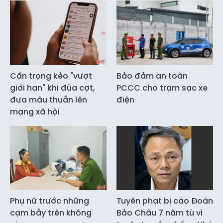
Cẩn trọng kẻo "vượt
Bảo đảm an toàn
giới hạn" khi đùa cợt,
PCCC cho trạm sạc xe
đưa mâu thuẫn lên
điện
mạng xã hội
Phụ nữ trước những
Tuyên phạt bị cáo Đoàn
cạm bẫy trên không
Bảo Châu 7 năm tù vì