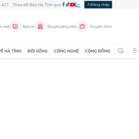
3.427
Theo dõi Báo Hà Tĩnh qua
Đăng nhập
in mới
Báo in
Đa phương tiện
Truyền hình
VỀ HÀ TĨNH
ĐỜI SỐNG
CÔNG NGHỆ
CỘNG ĐỒNG