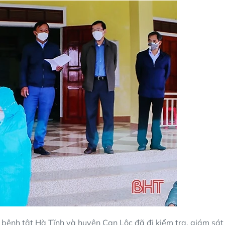
 bệnh tật Hà Tĩnh và huyện Can Lộc đã đi kiểm tra, giám sát