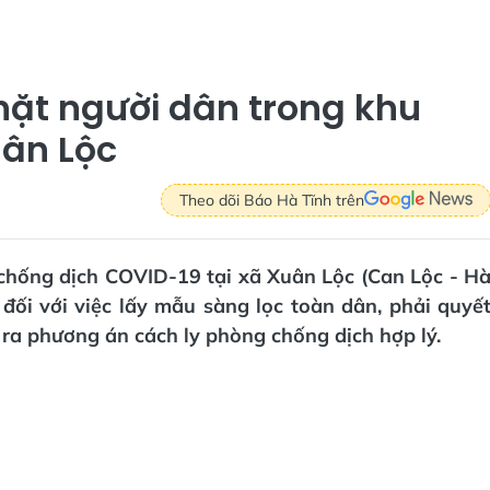
hặt người dân trong khu
uân Lộc
Theo dõi Báo Hà Tĩnh trên
 chống dịch COVID-19 tại xã Xuân Lộc (Can Lộc - H
 đối với việc lấy mẫu sàng lọc toàn dân, phải quyế
ra phương án cách ly phòng chống dịch hợp lý.