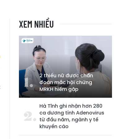
XEM NHIỀU
2 thiếu nữ được chẩn
à
đoán mắc hội chứng
t
MRKH hiếm gặp
Hà Tĩnh ghi nhận hơn 280
ca dương tính Adenovirus
từ đầu năm, ngành y tế
khuyến cáo