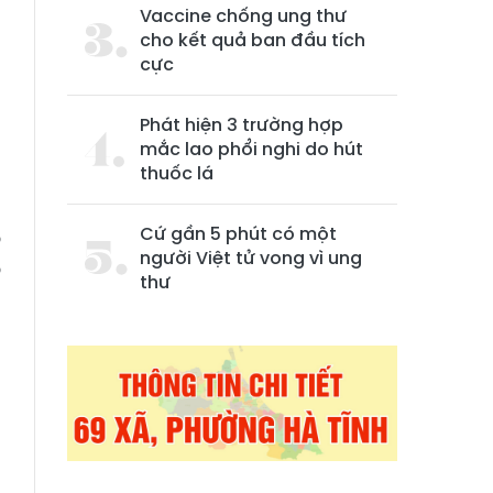
Vaccine chống ung thư
cho kết quả ban đầu tích
cực
Phát hiện 3 trường hợp
mắc lao phổi nghi do hút
thuốc lá
Cứ gần 5 phút có một
o
người Việt tử vong vì ung
o
thư