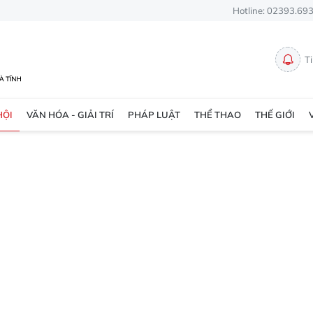
Hotline: 02393.69
T
HỘI
VĂN HÓA - GIẢI TRÍ
PHÁP LUẬT
THỂ THAO
THẾ GIỚI