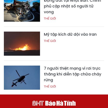
Động đất tại Nhật Bản: Chính
phủ cập nhật số người tử
vong
THẾ GIỚI
Mỹ tập kích dữ dội vào Iran
THẾ GIỚI
7 người thiệt mạng vì rơi trực
thăng khi diễn tập chữa cháy
rừng
THẾ GIỚI