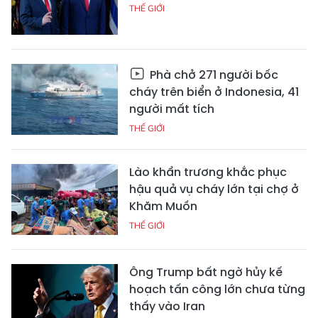
THẾ GIỚI
Phà chở 271 người bốc
cháy trên biển ở Indonesia, 41
người mất tích
THẾ GIỚI
Lào khẩn trương khắc phục
hậu quả vụ cháy lớn tại chợ ở
Khăm Muồn
THẾ GIỚI
Ông Trump bất ngờ hủy kế
hoạch tấn công lớn chưa từng
thấy vào Iran