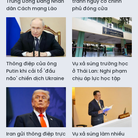
Trung ương Đảng Nhân
tránh nguy cơ chính
dân Cách mạng Lào
phủ đóng cửa
Thông điệp của ông
Vụ xả súng trường học
Putin khi cải tổ 'đầu
ở Thái Lan: Nghi phạm
não' chiến dịch Ukraine
chịu áp lực học tập
Iran gửi thông điệp trực
Vụ xả súng làm nhiều