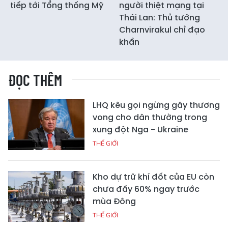
tiếp tới Tổng thống Mỹ
người thiệt mạng tại
Thái Lan: Thủ tướng
Charnvirakul chỉ đạo
khẩn
ĐỌC THÊM
LHQ kêu gọi ngừng gây thương
vong cho dân thường trong
xung đột Nga - Ukraine
THẾ GIỚI
Kho dự trữ khí đốt của EU còn
chưa đầy 60% ngay trước
mùa Đông
THẾ GIỚI