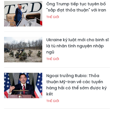
Ông Trump tiếp tục tuyên bố
"sắp đạt thỏa thuận" với Iran
THẾ GIỚI
Ukraine ký luật mới cho binh sĩ
là tù nhân tình nguyện nhập
ngũ
THẾ GIỚI
Ngoại trưởng Rubio: Thỏa
thuận Mỹ-Iran về các tuyến
hàng hải có thể sớm được ký
kết
THẾ GIỚI