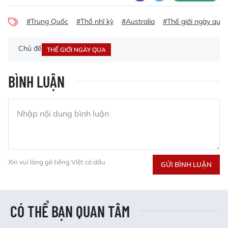
#Trung Quốc
#Thổ nhĩ kỳ
#Australia
#Thế giới ngày qua
Chủ đề
THẾ GIỚI NGÀY QUA
BÌNH LUẬN
Xin vui lòng gõ tiếng Việt có dấu
GỬI BÌNH LUẬN
CÓ THỂ BẠN QUAN TÂM