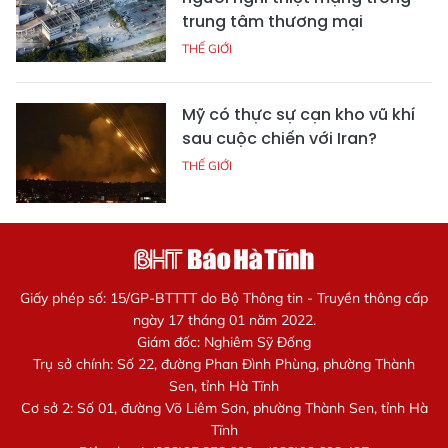
trung tâm thương mại
THẾ GIỚI
Mỹ có thực sự cạn kho vũ khí
sau cuộc chiến với Iran?
THẾ GIỚI
Giấy phép số: 15/GP-BTTTT do Bộ Thông tin - Truyền thông cấp
ngày 17 tháng 01 năm 2022.
Giám đốc: Nghiêm Sỹ Đống
Trụ sở chính: Số 22, đường Phan Đình Phùng, phường Thành
Sen, tỉnh Hà Tĩnh
Cơ sở 2: Số 01, đường Võ Liêm Sơn, phường Thành Sen, tỉnh Hà
Tĩnh