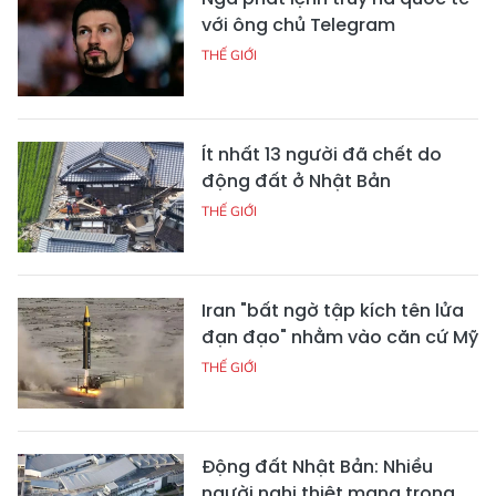
với ông chủ Telegram
THẾ GIỚI
Ít nhất 13 người đã chết do
động đất ở Nhật Bản
THẾ GIỚI
Iran "bất ngờ tập kích tên lửa
đạn đạo" nhằm vào căn cứ Mỹ
THẾ GIỚI
Động đất Nhật Bản: Nhiều
người nghi thiệt mạng trong