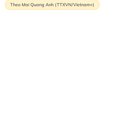
Theo Mai Quang Anh (TTXVN/Vietnam+)