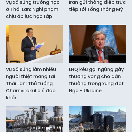
Vụ xả súng trường học
Iran gửi thông điệp trực
ở Thái Lan: Nghi phạm
tiếp tới Tổng thống Mỹ
chịu áp lực học tập
Vụ xả súng làm nhiều
LHQ kêu gọi ngừng gây
người thiệt mạng tại
thương vong cho dân
Thái Lan: Thủ tướng
thường trong xung đột
Charnvirakul chỉ đạo
Nga - Ukraine
khẩn