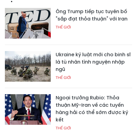
Ông Trump tiếp tục tuyên bố
"sắp đạt thỏa thuận" với Iran
THẾ GIỚI
Ukraine ký luật mới cho binh sĩ
là tù nhân tình nguyện nhập
ngũ
THẾ GIỚI
Ngoại trưởng Rubio: Thỏa
thuận Mỹ-Iran về các tuyến
hàng hải có thể sớm được ký
kết
THẾ GIỚI