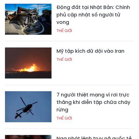
Động đất tại Nhật Bản: Chính
phủ cập nhật số người tử
vong
THẾ GIỚI
Mỹ tập kích dữ dội vào Iran
THẾ GIỚI
7 người thiệt mạng vì rơi trực
thăng khi diễn tập chữa cháy
rừng
THẾ GIỚI
Nga phát lệnh truy nã quốc tế