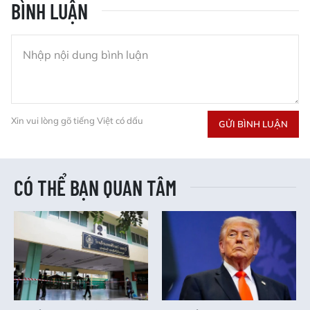
BÌNH LUẬN
Xin vui lòng gõ tiếng Việt có dấu
GỬI BÌNH LUẬN
CÓ THỂ BẠN QUAN TÂM