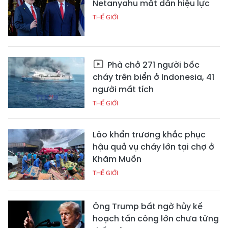
Netanyahu mất dần hiệu lực
THẾ GIỚI
Phà chở 271 người bốc
cháy trên biển ở Indonesia, 41
người mất tích
THẾ GIỚI
Lào khẩn trương khắc phục
hậu quả vụ cháy lớn tại chợ ở
Khăm Muồn
THẾ GIỚI
Ông Trump bất ngờ hủy kế
hoạch tấn công lớn chưa từng