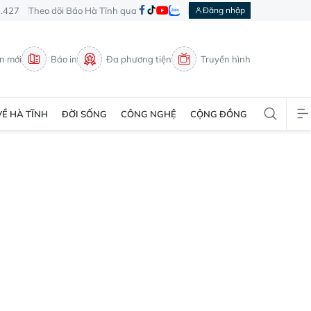
3.427
Theo dõi Báo Hà Tĩnh qua
Đăng nhập
in mới
Báo in
Đa phương tiện
Truyền hình
VỀ HÀ TĨNH
ĐỜI SỐNG
CÔNG NGHỆ
CỘNG ĐỒNG