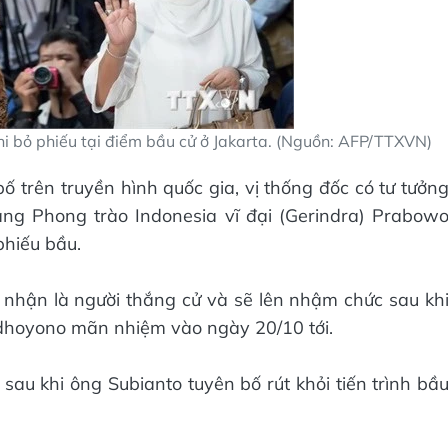
i bỏ phiếu tại điểm bầu cử ở Jakarta. (Nguồn: AFP/TTXVN)
 trên truyền hình quốc gia, vị thống đốc có tư tưởn
ng Phong trào Indonesia vĩ đại (Gerindra) Prabow
phiếu bầu.
nhận là người thắng cử và sẽ lên nhậm chức sau kh
hoyono mãn nhiệm vào ngày 20/10 tới.
 sau khi ông Subianto tuyên bố rút khỏi tiến trình bầ