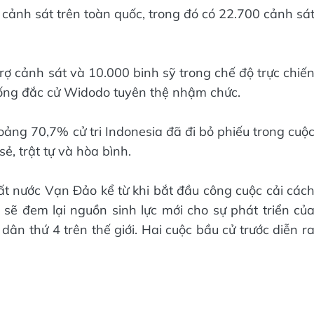
 cảnh sát trên toàn quốc, trong đó có 22.700 cảnh sá
trợ cảnh sát và 10.000 binh sỹ trong chế độ trực chiế
ống đắc cử Widodo tuyên thệ nhậm chức.
ảng 70,7% cử tri Indonesia đã đi bỏ phiếu trong cuộ
ẻ, trật tự và hòa bình.
đất nước Vạn Đảo kể từ khi bắt đầu công cuộc cải các
ẽ đem lại nguồn sinh lực mới cho sự phát triển củ
ân thứ 4 trên thế giới. Hai cuộc bầu cử trước diễn r