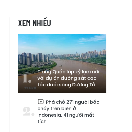
XEM NHIỀU
Trung Quốc lập kỷ lục mới
u
với dự án đường sắt cao
o
tốc dưới sông Dương Tử
Phà chở 271 người bốc
cháy trên biển ở
Indonesia, 41 người mất
tích