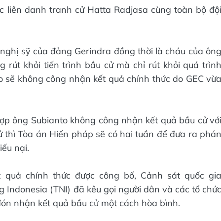
tác liên danh tranh cử Hatta Radjasa cùng toàn bộ độ
 nghị sỹ của đảng Gerindra đồng thời là cháu của ôn
 rút khỏi tiến trình bầu cử mà chỉ rút khỏi quá trìn
o sẽ không công nhận kết quả chính thức do GEC vừ
hợp ông Subianto không công nhận kết quả bầu cử vớ
 thì Tòa án Hiến pháp sẽ có hai tuần để đưa ra phá
iếu nại.
t quả chính thức được công bố, Cảnh sát quốc gi
g Indonesia (TNI) đã kêu gọi người dân và các tổ chứ
 đón nhận kết quả bầu cử một cách hòa bình.