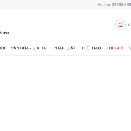
Hotline: 02393.69
T
HỘI
VĂN HÓA - GIẢI TRÍ
PHÁP LUẬT
THỂ THAO
THẾ GIỚI