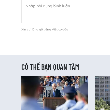
Xin vui lòng gõ tiếng Việt có dấu
CÓ THỂ BẠN QUAN TÂM