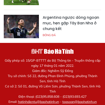
Argentina ngược dòng ngoạn
mục, hẹn gặp Tây Ban Nha ở
chung kết
BÓNG ĐÁ
Giấy phép số: 15/GP-BTTTT do Bộ Thông tin - Truyền thông cấp
ngày 17 tháng 01 năm 2022.
Giám đốc: Nghiêm Sỹ Đống
Trụ sở chính: Số 22, đường Phan Đình Phùng, phường Thành
Sen, tỉnh Hà Tĩnh
Cơ sở 2: Số 01, đường Võ Liêm Sơn, phường Thành Sen, tỉnh Hà
Tĩnh
Điện thoại: (023)95.858.608 - (023)93.693.427
Email:
hatinhdientu@baohatinh.vn
-
toasoan@baohatinh.vn