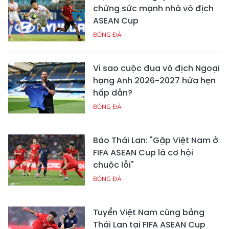
chứng sức mạnh nhà vô địch
ASEAN Cup
BÓNG ĐÁ
Vì sao cuộc đua vô địch Ngoại
hạng Anh 2026-2027 hứa hẹn
hấp dẫn?
BÓNG ĐÁ
Báo Thái Lan: "Gặp Việt Nam ở
FIFA ASEAN Cup là cơ hội
chuộc lỗi"
BÓNG ĐÁ
Tuyển Việt Nam cùng bảng
Thái Lan tại FIFA ASEAN Cup