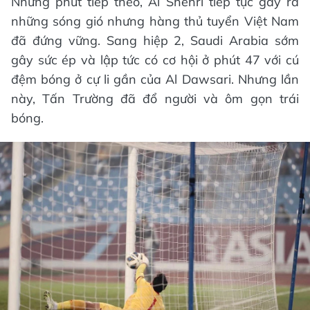
Những phút tiếp theo, Al Shehri tiếp tục gây ra
những sóng gió nhưng hàng thủ tuyển Việt Nam
đã đứng vững. Sang hiệp 2, Saudi Arabia sớm
gây sức ép và lập tức có cơ hội ở phút 47 với cú
đệm bóng ở cự li gần của Al Dawsari. Nhưng lần
này, Tấn Trường đã đổ người và ôm gọn trái
bóng.