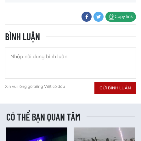
Copy link
BÌNH LUẬN
Xin vui lòng gõ tiếng Việt có dấu
GỬI BÌNH LUẬN
CÓ THỂ BẠN QUAN TÂM