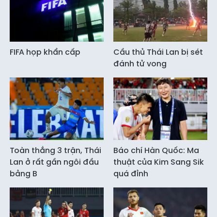
FIFA họp khẩn cấp
Cầu thủ Thái Lan bị sét
đánh tử vong
Toàn thắng 3 trận, Thái
Báo chí Hàn Quốc: Ma
Lan ở rất gần ngôi đầu
thuật của Kim Sang Sik
bảng B
quá đỉnh