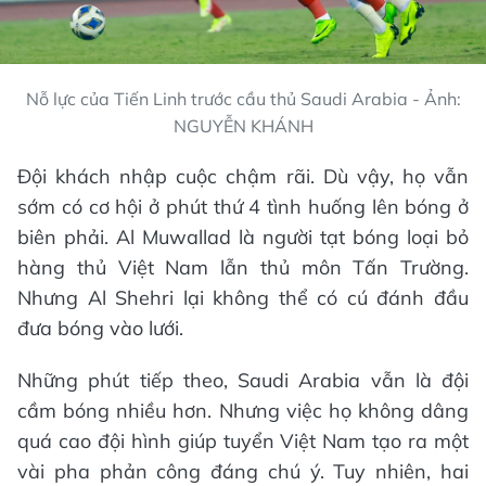
Nỗ lực của Tiến Linh trước cầu thủ Saudi Arabia - Ảnh:
NGUYỄN KHÁNH
Đội khách nhập cuộc chậm rãi. Dù vậy, họ vẫn
sớm có cơ hội ở phút thứ 4 tình huống lên bóng ở
biên phải. Al Muwallad là người tạt bóng loại bỏ
hàng thủ Việt Nam lẫn thủ môn Tấn Trường.
Nhưng Al Shehri lại không thể có cú đánh đầu
đưa bóng vào lưới.
Những phút tiếp theo, Saudi Arabia vẫn là đội
cầm bóng nhiều hơn. Nhưng việc họ không dâng
quá cao đội hình giúp tuyển Việt Nam tạo ra một
vài pha phản công đáng chú ý. Tuy nhiên, hai