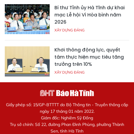
Bí thư Tỉnh ủy Hà Tĩnh dự khai
mạc Lễ hội Vì Hòa bình năm
2026
XÂY DỰNG ĐẢNG
Khơi thông động lực, quyết
tâm thực hiện mục tiêu tăng
trưởng trên 10%
XÂY DỰNG ĐẢNG
Giấy phép số: 15/GP-BTTTT do Bộ Thông tin - Truyền thông cấp
ngày 17 tháng 01 năm 2022.
Giám đốc: Nghiêm Sỹ Đống
Trụ sở chính: Số 22, đường Phan Đình Phùng, phường Thành
Sen, tỉnh Hà Tĩnh