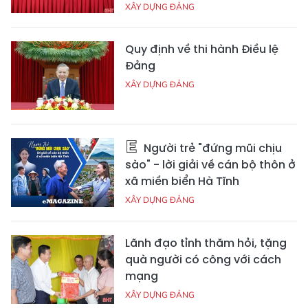
XÂY DỰNG ĐẢNG
Quy định về thi hành Điều lệ
Đảng
XÂY DỰNG ĐẢNG
Người trẻ "đứng mũi chịu
sào" - lời giải về cán bộ thôn ở
xã miền biển Hà Tĩnh
XÂY DỰNG ĐẢNG
Lãnh đạo tỉnh thăm hỏi, tặng
quà người có công với cách
mạng
XÂY DỰNG ĐẢNG