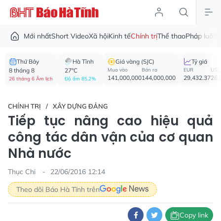
Mới nhất
Short Video
Xã hội
Kinh tế
Chính trị
Thể thao
Pháp luật
V
Thứ Bảy
Hà Tĩnh
Giá vàng (SJC)
Tỷ giá
8 tháng 8
27°C
Mua vào
Bán ra
EUR
USD
141,000,000
144,000,000
29,432.37
26,
26 tháng 6 Âm lịch
Độ ẩm 85.2%
CHÍNH TRỊ
XÂY DỰNG ĐẢNG
Tiếp tục nâng cao hiệu quả
công tác dân vận của cơ quan
Nhà nước
Thục Chi
22/06/2016 12:14
Theo dõi Báo Hà Tĩnh trên
Copy link