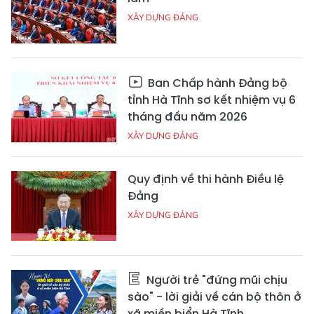
XÂY DỰNG ĐẢNG
Ban Chấp hành Đảng bộ
tỉnh Hà Tĩnh sơ kết nhiệm vụ 6
tháng đầu năm 2026
XÂY DỰNG ĐẢNG
Quy định về thi hành Điều lệ
Đảng
XÂY DỰNG ĐẢNG
Người trẻ "đứng mũi chịu
sào" - lời giải về cán bộ thôn ở
xã miền biển Hà Tĩnh