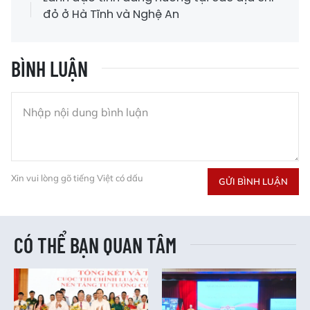
đỏ ở Hà Tĩnh và Nghệ An
BÌNH LUẬN
Xin vui lòng gõ tiếng Việt có dấu
GỬI BÌNH LUẬN
CÓ THỂ BẠN QUAN TÂM