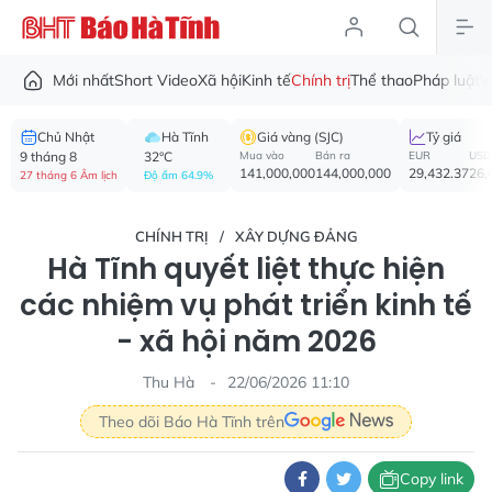
Mới nhất
Short Video
Xã hội
Kinh tế
Chính trị
Thể thao
Pháp luật
V
Chủ Nhật
Hà Tĩnh
Giá vàng (SJC)
Tỷ giá
9 tháng 8
32°C
Mua vào
Bán ra
EUR
USD
141,000,000
144,000,000
29,432.37
26,
27 tháng 6 Âm lịch
Độ ẩm 64.9%
CHÍNH TRỊ
XÂY DỰNG ĐẢNG
Hà Tĩnh quyết liệt thực hiện
các nhiệm vụ phát triển kinh tế
- xã hội năm 2026
Thu Hà
22/06/2026 11:10
Theo dõi Báo Hà Tĩnh trên
Copy link