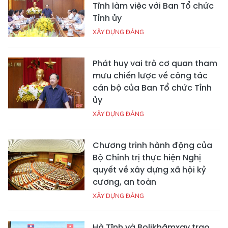
Tĩnh làm việc với Ban Tổ chức
Tỉnh ủy
XÂY DỰNG ĐẢNG
Phát huy vai trò cơ quan tham
mưu chiến lược về công tác
cán bộ của Ban Tổ chức Tỉnh
ủy
XÂY DỰNG ĐẢNG
Chương trình hành động của
Bộ Chính trị thực hiện Nghị
quyết về xây dựng xã hội kỷ
cương, an toàn
XÂY DỰNG ĐẢNG
Hà Tĩnh và Bolikhămxay trao