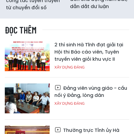
công tác tuyên truyền
dẫn dắt dư luận
từ chuyển đổi số
ĐỌC THÊM
2 thí sinh Hà Tĩnh đạt giải tại
Hội thi Báo cáo viên, Tuyên
truyền viên giỏi khu vực II
XÂY DỰNG ĐẢNG
Đảng viên vùng giáo - cầu
nối ý Đảng, lòng dân
XÂY DỰNG ĐẢNG
Thường trực Tỉnh ủy Hà