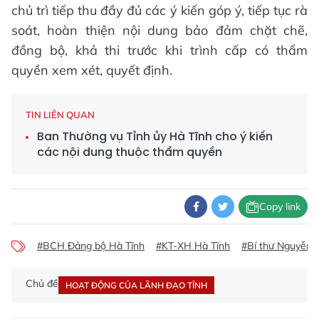
chủ trì tiếp thu đầy đủ các ý kiến góp ý, tiếp tục rà
soát, hoàn thiện nội dung bảo đảm chặt chẽ,
đồng bộ, khả thi trước khi trình cấp có thẩm
quyền xem xét, quyết định.
TIN LIÊN QUAN
Ban Thường vụ Tỉnh ủy Hà Tĩnh cho ý kiến
các nội dung thuộc thẩm quyền
Copy link
#BCH Đảng bộ Hà Tĩnh
#KT-XH Hà Tĩnh
#Bí thư Nguyễn
Chủ đề
HOẠT ĐỘNG CỦA LÃNH ĐẠO TỈNH