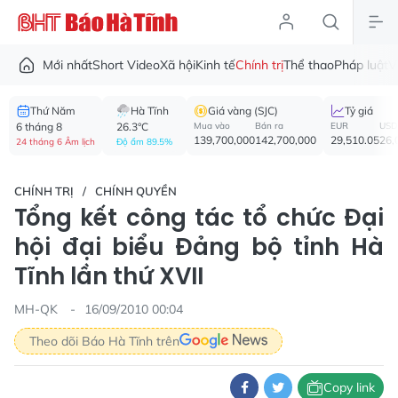
Mới nhất
Short Video
Xã hội
Kinh tế
Chính trị
Thể thao
Pháp luật
V
Thứ Năm
Hà Tĩnh
Giá vàng (SJC)
Tỷ giá
6 tháng 8
26.3°C
Mua vào
Bán ra
EUR
USD
139,700,000
142,700,000
29,510.05
26,
24 tháng 6 Âm lịch
Độ ẩm 89.5%
CHÍNH TRỊ
CHÍNH QUYỀN
Tổng kết công tác tổ chức Đại
hội đại biểu Đảng bộ tỉnh Hà
Tĩnh lần thứ XVII
MH-QK
16/09/2010 00:04
Theo dõi Báo Hà Tĩnh trên
Copy link