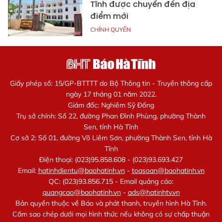
Tĩnh được chuyển đến địa
điểm mới
CHÍNH QUYỀN
Giấy phép số: 15/GP-BTTTT do Bộ Thông tin - Truyền thông cấp
ngày 17 tháng 01 năm 2022.
Giám đốc: Nghiêm Sỹ Đống
Trụ sở chính: Số 22, đường Phan Đình Phùng, phường Thành
Sen, tỉnh Hà Tĩnh
Cơ sở 2: Số 01, đường Võ Liêm Sơn, phường Thành Sen, tỉnh Hà
Tĩnh
Điện thoại: (023)95.858.608 - (023)93.693.427
Email:
hatinhdientu@baohatinh.vn
-
toasoan@baohatinh.vn
QC: (023)93.856.715 - Email quảng cáo:
quangcao@baohatinh.vn
-
ads@hatinhtv.vn
Bản quyền thuộc về Báo và phát thanh, truyền hình Hà Tĩnh.
Cấm sao chép dưới mọi hình thức nếu không có sự chấp thuận