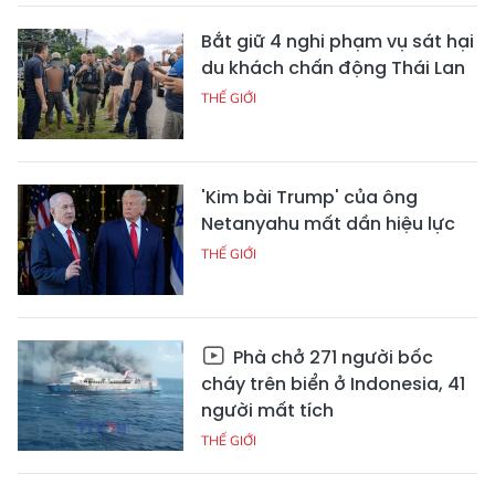
Bắt giữ 4 nghi phạm vụ sát hại
du khách chấn động Thái Lan
THẾ GIỚI
'Kim bài Trump' của ông
Netanyahu mất dần hiệu lực
THẾ GIỚI
Phà chở 271 người bốc
cháy trên biển ở Indonesia, 41
người mất tích
THẾ GIỚI