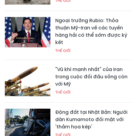
THẾ GIỚI
Ngoại trưởng Rubio: Thỏa
thuận Mỹ-Iran về các tuyến
hàng hải có thể sớm được ký
kết
THẾ GIỚI
"Vũ khí mạnh nhất" của Iran
trong cuộc đối đầu sống còn
với Mỹ
THẾ GIỚI
Động đất tại Nhật Bản: Người
dân Kumamoto đối mặt với
'thảm họa kép'
THẾ GIỚI