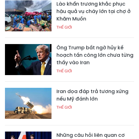
Lào khẩn trương khắc phục
hậu quả vụ cháy lớn tại chợ ở
Khăm Muồn
THẾ GIỚI
Ông Trump bất ngờ hủy kế
hoạch tấn công lớn chưa từng
thấy vào Iran
THẾ GIỚI
Iran dọa đáp trả tương xứng
nếu Mỹ đánh lớn
THẾ GIỚI
Những câu hỏi liên quan cơ