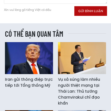
Xin vui lòng gõ tiếng Việt có dấu
GỬI BÌNH LUẬN
CÓ THỂ BẠN QUAN TÂM
Iran gửi thông điệp trực
Vụ xả súng làm nhiều
tiếp tới Tổng thống Mỹ
người thiệt mạng tại
Thái Lan: Thủ tướng
Charnvirakul chỉ đạo
khẩn