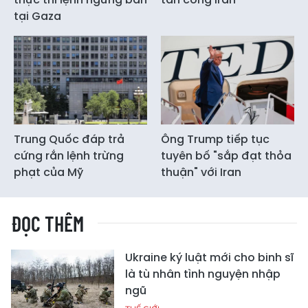
tại Gaza
Trung Quốc đáp trả
Ông Trump tiếp tục
cứng rắn lệnh trừng
tuyên bố "sắp đạt thỏa
phạt của Mỹ
thuận" với Iran
ĐỌC THÊM
Ukraine ký luật mới cho binh sĩ
là tù nhân tình nguyện nhập
ngũ