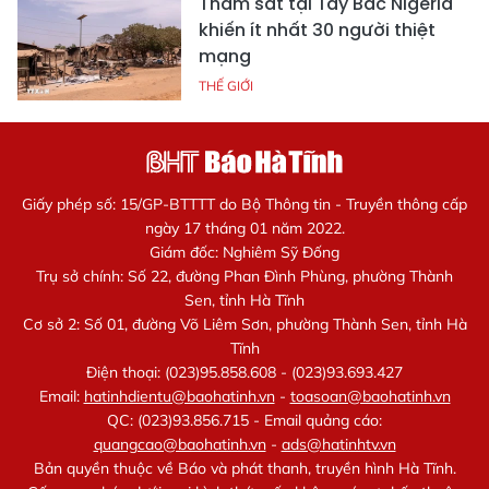
Thảm sát tại Tây Bắc Nigeria
khiến ít nhất 30 người thiệt
mạng
THẾ GIỚI
Giấy phép số: 15/GP-BTTTT do Bộ Thông tin - Truyền thông cấp
ngày 17 tháng 01 năm 2022.
Giám đốc: Nghiêm Sỹ Đống
Trụ sở chính: Số 22, đường Phan Đình Phùng, phường Thành
Sen, tỉnh Hà Tĩnh
Cơ sở 2: Số 01, đường Võ Liêm Sơn, phường Thành Sen, tỉnh Hà
Tĩnh
Điện thoại: (023)95.858.608 - (023)93.693.427
Email:
hatinhdientu@baohatinh.vn
-
toasoan@baohatinh.vn
QC: (023)93.856.715 - Email quảng cáo:
quangcao@baohatinh.vn
-
ads@hatinhtv.vn
Bản quyền thuộc về Báo và phát thanh, truyền hình Hà Tĩnh.