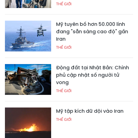
THẾ GIỚI
Mỹ tuyên bố hơn 50.000 lính
đang "sẵn sàng cao độ" gần
Iran
THẾ GIỚI
Động đất tại Nhật Bản: Chính
phủ cập nhật số người tử
vong
THẾ GIỚI
Mỹ tập kích dữ dội vào Iran
THẾ GIỚI