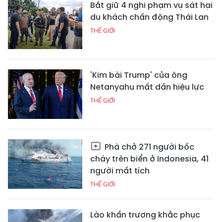
Bắt giữ 4 nghi phạm vụ sát hại
du khách chấn động Thái Lan
THẾ GIỚI
'Kim bài Trump' của ông
Netanyahu mất dần hiệu lực
THẾ GIỚI
Phà chở 271 người bốc
cháy trên biển ở Indonesia, 41
người mất tích
THẾ GIỚI
Lào khẩn trương khắc phục