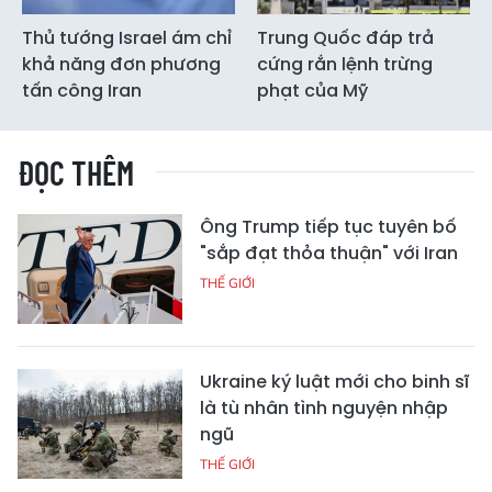
Thủ tướng Israel ám chỉ
Trung Quốc đáp trả
khả năng đơn phương
cứng rắn lệnh trừng
tấn công Iran
phạt của Mỹ
ĐỌC THÊM
Ông Trump tiếp tục tuyên bố
"sắp đạt thỏa thuận" với Iran
THẾ GIỚI
Ukraine ký luật mới cho binh sĩ
là tù nhân tình nguyện nhập
ngũ
THẾ GIỚI