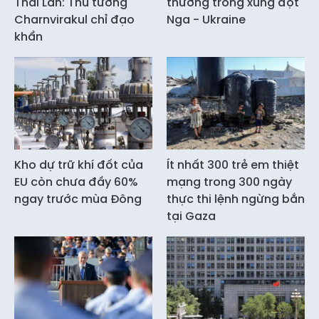
Thái Lan: Thủ tướng
thường trong xung đột
Charnvirakul chỉ đạo
Nga - Ukraine
khẩn
Kho dự trữ khí đốt của
Ít nhất 300 trẻ em thiệt
EU còn chưa đầy 60%
mạng trong 300 ngày
ngay trước mùa Đông
thực thi lệnh ngừng bắn
tại Gaza