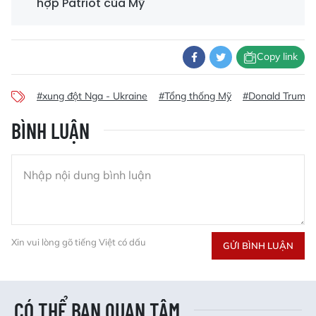
hợp Patriot của Mỹ
Copy link
#xung đột Nga - Ukraine
#Tổng thống Mỹ
#Donald Trump
BÌNH LUẬN
Xin vui lòng gõ tiếng Việt có dấu
GỬI BÌNH LUẬN
CÓ THỂ BẠN QUAN TÂM