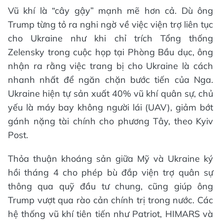
Vũ khí là “cây gậy” mạnh mẽ hơn cả. Dù ông
Trump từng tỏ ra nghi ngờ về việc viện trợ liên tục
cho Ukraine như khi chỉ trích Tổng thống
Zelensky trong cuộc họp tại Phòng Bầu dục, ông
nhận ra rằng việc trang bị cho Ukraine là cách
nhanh nhất để ngăn chặn bước tiến của Nga.
Ukraine hiện tự sản xuất 40% vũ khí quân sự, chủ
yếu là máy bay không người lái (UAV), giảm bớt
gánh nặng tài chính cho phương Tây, theo Kyiv
Post.
Thỏa thuận khoáng sản giữa Mỹ và Ukraine ký
hồi tháng 4 cho phép bù đắp viện trợ quân sự
thông qua quỹ đầu tư chung, cũng giúp ông
Trump vượt qua rào cản chính trị trong nước. Các
hệ thống vũ khí tiên tiến như Patriot, HIMARS và