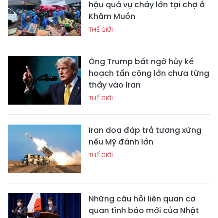
hậu quả vụ cháy lớn tại chợ ở
Khăm Muồn
THẾ GIỚI
Ông Trump bất ngờ hủy kế
hoạch tấn công lớn chưa từng
thấy vào Iran
THẾ GIỚI
Iran dọa đáp trả tương xứng
nếu Mỹ đánh lớn
THẾ GIỚI
Những câu hỏi liên quan cơ
quan tình báo mới của Nhật