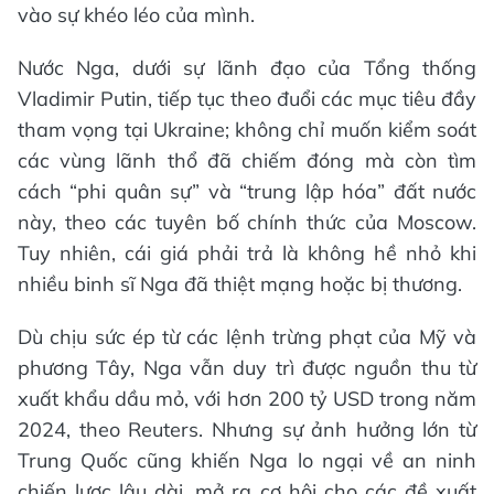
vào sự khéo léo của mình.
Nước Nga, dưới sự lãnh đạo của Tổng thống
Vladimir Putin, tiếp tục theo đuổi các mục tiêu đầy
tham vọng tại Ukraine; không chỉ muốn kiểm soát
các vùng lãnh thổ đã chiếm đóng mà còn tìm
cách “phi quân sự” và “trung lập hóa” đất nước
này, theo các tuyên bố chính thức của Moscow.
Tuy nhiên, cái giá phải trả là không hề nhỏ khi
nhiều binh sĩ Nga đã thiệt mạng hoặc bị thương.
Dù chịu sức ép từ các lệnh trừng phạt của Mỹ và
phương Tây, Nga vẫn duy trì được nguồn thu từ
xuất khẩu dầu mỏ, với hơn 200 tỷ USD trong năm
2024, theo Reuters. Nhưng sự ảnh hưởng lớn từ
Trung Quốc cũng khiến Nga lo ngại về an ninh
chiến lược lâu dài, mở ra cơ hội cho các đề xuất