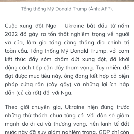
Tổng thống Mỹ Donald Trump (Ảnh: AFP).
Cuộc xung đột Nga - Ukraine bắt đầu từ năm
2022 đã gây ra tổn thất nghiêm trọng về người
và của, làm gia tăng căng thẳng địa chính trị
toàn cầu. Tổng thống Mỹ Donald Trump, với cam
kết thúc đẩy sớm chấm dứt xung đột, đã khởi
động cách tiếp cận đầy tham vọng. Tuy nhiên, để
đạt được mục tiêu này, ông đang kết hợp cả biện
pháp cứng rắn (cây gậy) và những lợi ích hấp
dẫn (củ cà rốt) đối với Nga.
Theo giới chuyên gia, Ukraine hiện đứng trước
những thử thách chưa từng có. Với dân số giảm
mạnh do di cư và thương vong, nền kinh tế đất
nước này đã suy giảm nghiêm trọng, GDP chỉ còn