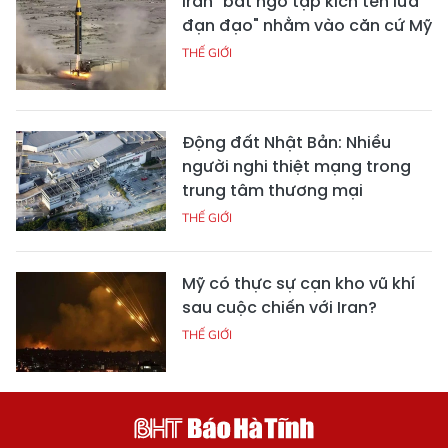
Iran "bất ngờ tập kích tên lửa
đạn đạo" nhằm vào căn cứ Mỹ
THẾ GIỚI
Động đất Nhật Bản: Nhiều
người nghi thiệt mạng trong
trung tâm thương mại
THẾ GIỚI
Mỹ có thực sự cạn kho vũ khí
sau cuộc chiến với Iran?
THẾ GIỚI