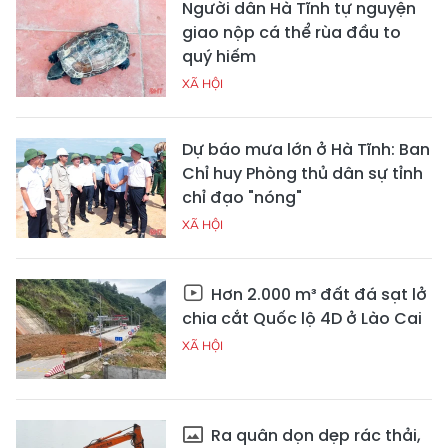
Người dân Hà Tĩnh tự nguyện
giao nộp cá thể rùa đầu to
quý hiếm
XÃ HỘI
Dự báo mưa lớn ở Hà Tĩnh: Ban
Chỉ huy Phòng thủ dân sự tỉnh
chỉ đạo "nóng"
XÃ HỘI
Hơn 2.000 m³ đất đá sạt lở
chia cắt Quốc lộ 4D ở Lào Cai
XÃ HỘI
Ra quân dọn dẹp rác thải,