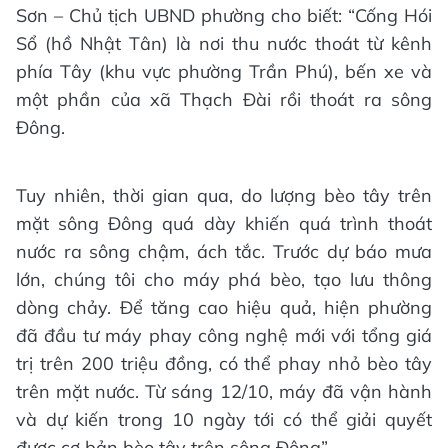
Sơn – Chủ tịch UBND phường cho biết: “Cống Hói
Sổ (hồ Nhật Tân) là nơi thu nước thoát từ kênh
phía Tây (khu vực phường Trần Phú), bến xe và
một phần của xã Thạch Đài rồi thoát ra sông
Đông.
Tuy nhiên, thời gian qua, do lượng bèo tây trên
mặt sông Đông quá dày khiến quá trình thoát
nước ra sông chậm, ách tắc. Trước dự báo mưa
lớn, chúng tôi cho máy phá bèo, tạo lưu thông
dòng chảy. Để tăng cao hiệu quả, hiện phường
đã đầu tư máy phay công nghệ mới với tổng giá
trị trên 200 triệu đồng, có thể phay nhỏ bèo tây
trên mặt nước. Từ sáng 12/10, máy đã vận hành
và dự kiến trong 10 ngày tới có thể giải quyết
được cơ bản bèo tây trên sông Đông”.