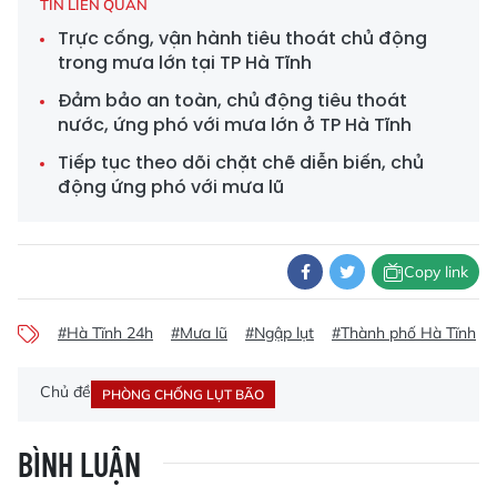
TIN LIÊN QUAN
Trực cống, vận hành tiêu thoát chủ động
trong mưa lớn tại TP Hà Tĩnh
Đảm bảo an toàn, chủ động tiêu thoát
nước, ứng phó với mưa lớn ở TP Hà Tĩnh
Tiếp tục theo dõi chặt chẽ diễn biến, chủ
động ứng phó với mưa lũ
Copy link
#Hà Tĩnh 24h
#Mưa lũ
#Ngập lụt
#Thành phố Hà Tĩnh
Chủ đề
PHÒNG CHỐNG LỤT BÃO
BÌNH LUẬN