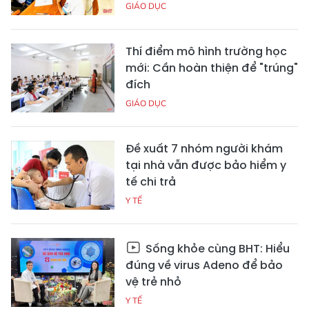
GIÁO DỤC
Thí điểm mô hình trường học
mới: Cần hoàn thiện để "trúng"
đích
GIÁO DỤC
Đề xuất 7 nhóm người khám
tại nhà vẫn được bảo hiểm y
tế chi trả
Y TẾ
Sống khỏe cùng BHT: Hiểu
đúng về virus Adeno để bảo
vệ trẻ nhỏ
Y TẾ