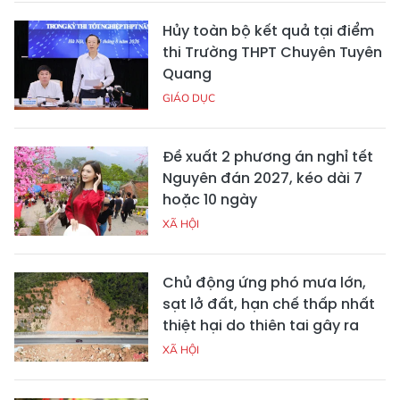
Hủy toàn bộ kết quả tại điểm
thi Trường THPT Chuyên Tuyên
Quang
GIÁO DỤC
Đề xuất 2 phương án nghỉ tết
Nguyên đán 2027, kéo dài 7
hoặc 10 ngày
XÃ HỘI
Chủ động ứng phó mưa lớn,
sạt lở đất, hạn chế thấp nhất
thiệt hại do thiên tai gây ra
XÃ HỘI