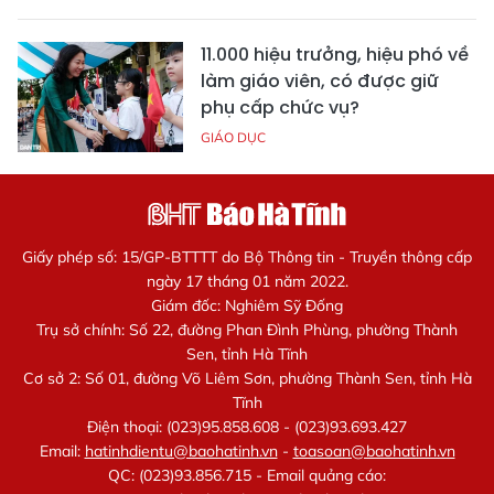
11.000 hiệu trưởng, hiệu phó về
làm giáo viên, có được giữ
phụ cấp chức vụ?
GIÁO DỤC
Giấy phép số: 15/GP-BTTTT do Bộ Thông tin - Truyền thông cấp
ngày 17 tháng 01 năm 2022.
Giám đốc: Nghiêm Sỹ Đống
Trụ sở chính: Số 22, đường Phan Đình Phùng, phường Thành
Sen, tỉnh Hà Tĩnh
Cơ sở 2: Số 01, đường Võ Liêm Sơn, phường Thành Sen, tỉnh Hà
Tĩnh
Điện thoại: (023)95.858.608 - (023)93.693.427
Email:
hatinhdientu@baohatinh.vn
-
toasoan@baohatinh.vn
QC: (023)93.856.715 - Email quảng cáo: