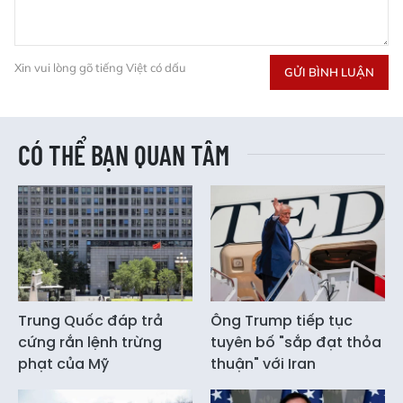
Xin vui lòng gõ tiếng Việt có dấu
GỬI BÌNH LUẬN
CÓ THỂ BẠN QUAN TÂM
Trung Quốc đáp trả
Ông Trump tiếp tục
cứng rắn lệnh trừng
tuyên bố "sắp đạt thỏa
phạt của Mỹ
thuận" với Iran