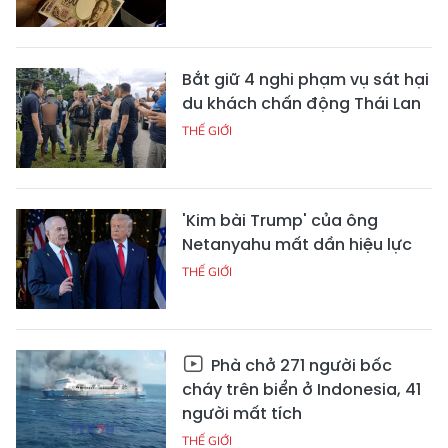
Bắt giữ 4 nghi phạm vụ sát hại
du khách chấn động Thái Lan
THẾ GIỚI
'Kim bài Trump' của ông
Netanyahu mất dần hiệu lực
THẾ GIỚI
Phà chở 271 người bốc
cháy trên biển ở Indonesia, 41
người mất tích
THẾ GIỚI