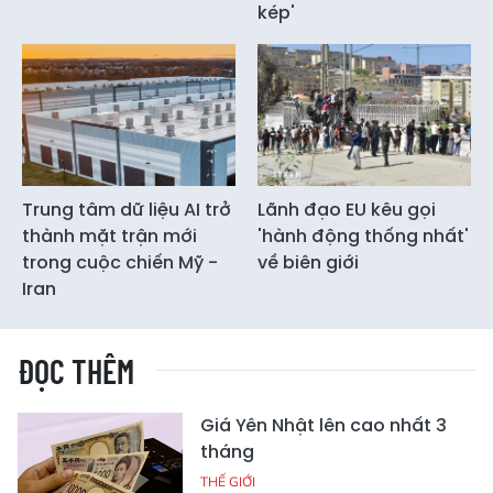
kép'
Trung tâm dữ liệu AI trở
Lãnh đạo EU kêu gọi
thành mặt trận mới
'hành động thống nhất'
trong cuộc chiến Mỹ -
về biên giới
Iran
ĐỌC THÊM
Giá Yên Nhật lên cao nhất 3
tháng
THẾ GIỚI