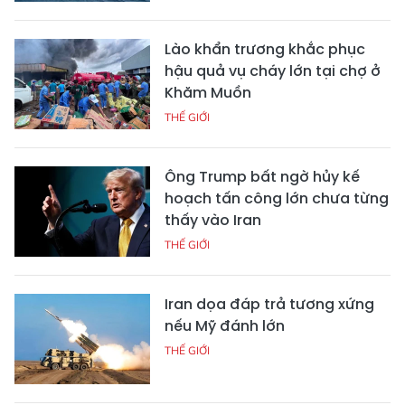
Lào khẩn trương khắc phục
hậu quả vụ cháy lớn tại chợ ở
Khăm Muồn
THẾ GIỚI
Ông Trump bất ngờ hủy kế
hoạch tấn công lớn chưa từng
thấy vào Iran
THẾ GIỚI
Iran dọa đáp trả tương xứng
nếu Mỹ đánh lớn
THẾ GIỚI