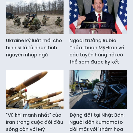
Ukraine ký luật mới cho
Ngoại trưởng Rubio:
binh sĩ là tù nhân tình
Thỏa thuận Mỹ-Iran về
nguyện nhập ngũ
các tuyến hàng hải có
thể sớm được ký kết
"Vũ khí mạnh nhất" của
Động đất tại Nhật Bản:
Iran trong cuộc đối đầu
Người dân Kumamoto
sống còn với Mỹ
đối mặt với 'thảm họa