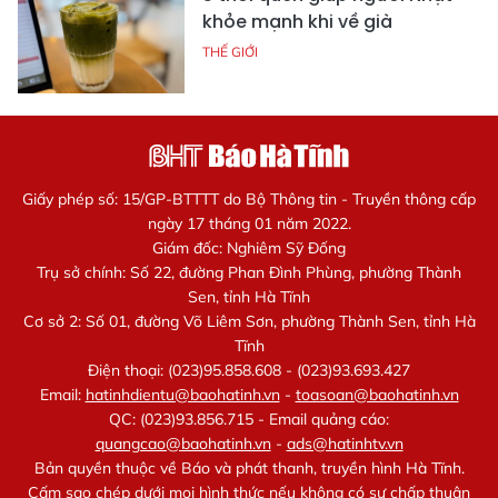
khỏe mạnh khi về già
THẾ GIỚI
Giấy phép số: 15/GP-BTTTT do Bộ Thông tin - Truyền thông cấp
ngày 17 tháng 01 năm 2022.
Giám đốc: Nghiêm Sỹ Đống
Trụ sở chính: Số 22, đường Phan Đình Phùng, phường Thành
Sen, tỉnh Hà Tĩnh
Cơ sở 2: Số 01, đường Võ Liêm Sơn, phường Thành Sen, tỉnh Hà
Tĩnh
Điện thoại: (023)95.858.608 - (023)93.693.427
Email:
hatinhdientu@baohatinh.vn
-
toasoan@baohatinh.vn
QC: (023)93.856.715 - Email quảng cáo:
quangcao@baohatinh.vn
-
ads@hatinhtv.vn
Bản quyền thuộc về Báo và phát thanh, truyền hình Hà Tĩnh.
Cấm sao chép dưới mọi hình thức nếu không có sự chấp thuận