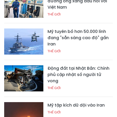
đường ống xăng dầu nối với
Việt Nam
THẾ GIỚI
Mỹ tuyên bố hơn 50.000 lính
đang "sẵn sàng cao độ" gần
Iran
THẾ GIỚI
Động đất tại Nhật Bản: Chính
phủ cập nhật số người tử
vong
THẾ GIỚI
Mỹ tập kích dữ dội vào Iran
THẾ GIỚI