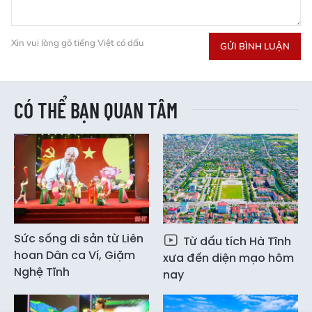
Xin vui lòng gõ tiếng Việt có dấu
GỬI BÌNH LUẬN
CÓ THỂ BẠN QUAN TÂM
Sức sống di sản từ Liên
Từ dấu tích Hà Tĩnh
hoan Dân ca Ví, Giặm
xưa đến diện mạo hôm
Nghệ Tĩnh
nay