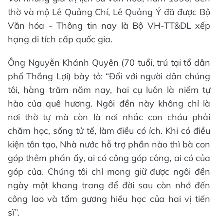
thờ và mộ Lê Quảng Chí, Lê Quảng Ý đã được Bộ
Văn hóa - Thông tin nay là Bộ VH-TT&DL xếp
hạng di tích cấp quốc gia.
Ông Nguyễn Khánh Quyên (70 tuổi, trú tại tổ dân
phố Thắng Lợi) bày tỏ: “Đối với người dân chúng
tôi, hàng trăm năm nay, hai cụ luôn là niềm tự
hào của quê hương. Ngôi đền này không chỉ là
nơi thờ tự mà còn là nơi nhắc con cháu phải
chăm học, sống tử tế, làm điều có ích. Khi có điều
kiện tôn tạo, Nhà nước hỗ trợ phần nào thì bà con
góp thêm phần ấy, ai có công góp công, ai có của
góp của. Chúng tôi chỉ mong giữ được ngôi đền
ngày một khang trang để đời sau còn nhớ đến
công lao và tấm gương hiếu học của hai vị tiến
sĩ”.