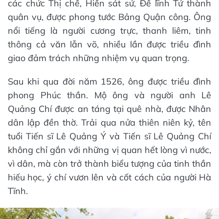
các chức Thị chế, Hiến sát sứ, Đề lĩnh Tứ thành
quân vụ, được phong tước Bảng Quận công. Ông
nổi tiếng là người cương trực, thanh liêm, tinh
thông cả văn lẫn võ, nhiều lần được triều đình
giao đảm trách những nhiệm vụ quan trọng.
Sau khi qua đời năm 1526, ông được triều đình
phong Phúc thần. Mộ ông và người anh Lê
Quảng Chí được an táng tại quê nhà, được Nhân
dân lập đền thờ. Trải qua nửa thiên niên kỷ, tên
tuổi Tiến sĩ Lê Quảng Ý và Tiến sĩ Lê Quảng Chí
không chỉ gắn với những vị quan hết lòng vì nước,
vì dân, mà còn trở thành biểu tượng của tinh thần
hiếu học, ý chí vươn lên và cốt cách của người Hà
Tĩnh.