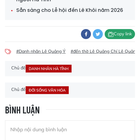
Sẵn sàng cho Lễ hội đền Lê Khôi năm 2026
Copy link
#Danh nhân Lê Quảng Ý
#đền thờ Lê Quảng Chí Lê Quảng 
Chủ đề
DANH NHÂN HÀ TĨNH
Chủ đề
ĐỜI SỐNG VĂN HÓA
BÌNH LUẬN