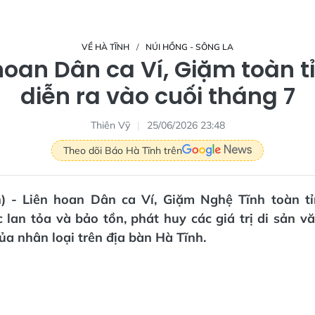
VỀ HÀ TĨNH
NÚI HỒNG - SÔNG LA
hoan Dân ca Ví, Giặm toàn t
diễn ra vào cuối tháng 7
Thiên Vỹ
25/06/2026 23:48
Theo dõi Báo Hà Tĩnh trên
n) - Liên hoan Dân ca Ví, Giặm Nghệ Tĩnh toàn 
 lan tỏa và bảo tồn, phát huy các giá trị di sản v
của nhân loại trên địa bàn Hà Tĩnh.