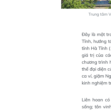
Trung tâm Vă
Đây là một t
Tĩnh, hướng t
tỉnh Hà Tĩnh 
giá trị của c
chương trình 
thể đại diện 
ca ví, giặm Ng
kinh nghiệm t
Liên hoan có
sống; tôn vi