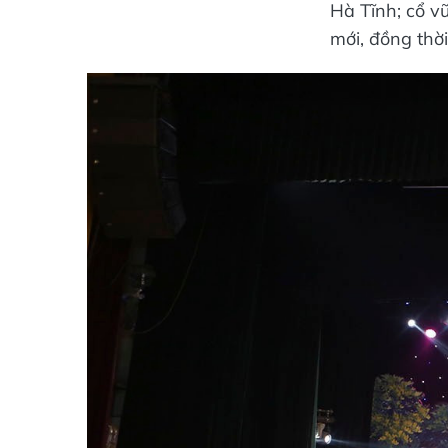
Hà Tĩnh; cổ v
mới, đồng thời