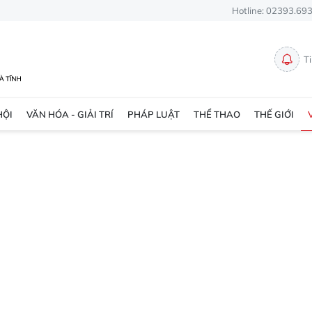
Hotline: 02393.69
T
HỘI
VĂN HÓA - GIẢI TRÍ
PHÁP LUẬT
THỂ THAO
THẾ GIỚI