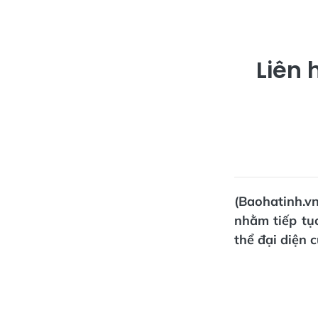
Liên 
(Baohatinh.v
nhằm tiếp tục
thể đại diện 