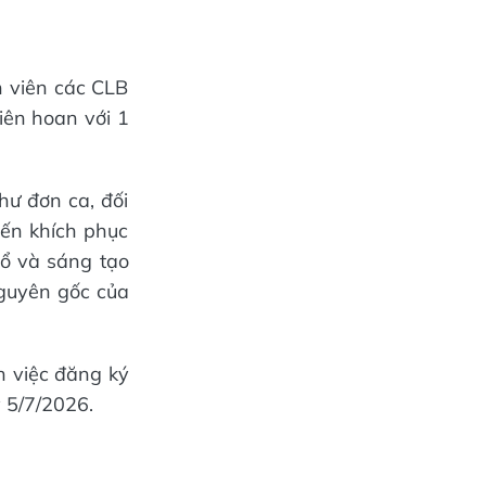
h viên các CLB
iên hoan với 1
hư đơn ca, đối
yến khích phục
cổ và sáng tạo
nguyên gốc của
h việc đăng ký
y 5/7/2026.