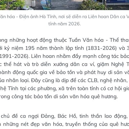
n hóa - Điện ảnh Hà Tĩnh, nơi sẽ diễn ra Liên hoan Dân ca 
tỉnh năm 2026.
rong những hoạt động thuộc Tuần Văn hóa - Thể thao
ới kỷ niệm 195 năm thành lập tỉnh (1831-2026) và 
(1991-2026). Liên hoan nhằm đẩy mạnh công tác bảo
ác thể hát và trò diễn xướng dân ca ví, giặm Nghệ T
hành động quốc gia về bảo tồn và phát huy di sản v
của nhân loại. Đây cũng là dịp để các CLB, nghệ nhân,
hệ Tĩnh tại các phường, xã trên toàn tỉnh có cơ hội gia
rong công tác bảo tồn di sản văn hóa quê hương.
 chủ đề ca ngợi Đảng, Bác Hồ, tinh thần lao động, 
nh những nét đẹp văn hóa, truyền thống của quê hươ