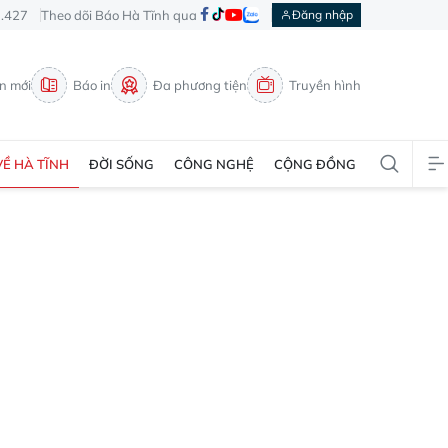
3.427
Theo dõi Báo Hà Tĩnh qua
Đăng nhập
in mới
Báo in
Đa phương tiện
Truyền hình
VỀ HÀ TĨNH
ĐỜI SỐNG
CÔNG NGHỆ
CỘNG ĐỒNG