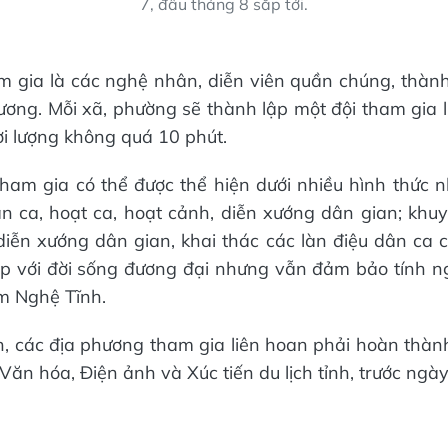
7, đầu tháng 8 sắp tới.
m gia là các nghệ nhân, diễn viên quần chúng, thàn
hương. Mỗi xã, phường sẽ thành lập một đội tham gia l
ời lượng không quá 10 phút.
tham gia có thể được thể hiện dưới nhiều hình thức n
ân ca, hoạt ca, hoạt cảnh, diễn xướng dân gian; khu
diễn xướng dân gian, khai thác các làn điệu dân ca 
ợp với đời sống đương đại nhưng vẫn đảm bảo tính 
ặm Nghệ Tĩnh.
, các địa phương tham gia liên hoan phải hoàn thàn
Văn hóa, Điện ảnh và Xúc tiến du lịch tỉnh, trước ngà