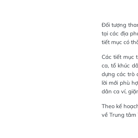
Đối tượng tha
tại các địa p
tiết mục có th
Các tiết mục 
ca, tổ khúc d
dựng các trò 
lời mới phù h
dân ca ví, gi
Theo kế hoạch
về Trung tâm 