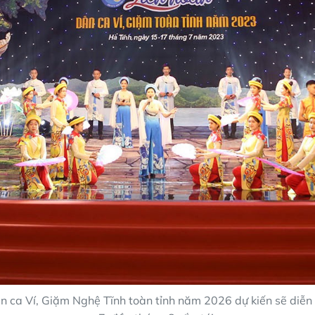
n ca Ví, Giặm Nghệ Tĩnh toàn tỉnh năm 2026 dự kiến sẽ diễn 