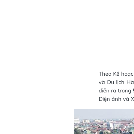
Theo Kế hoạc
Ẻ
và Du lịch Hà
diễn ra trong
Điện ảnh và Xú