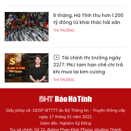
6 tháng, Hà Tĩnh thu hơn 1.200
tỷ đồng từ khai thác hải sản
THỊ TRƯỜNG
Tài chính thị trường ngày
22/7: PNJ tạm hạn chế chi trả
khi mua lại kim cương
THỊ TRƯỜNG
Giấy phép số: 15/GP-BTTTT do Bộ Thông tin - Truyền thông cấp
ngày 17 tháng 01 năm 2022.
Giám đốc: Nghiêm Sỹ Đống
Trụ sở chính: Số 22, đường Phan Đình Phùng, phường Thành