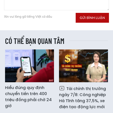
Xin vui lòng gõ tiếng Việt có dấu
GỬI BÌNH LUẬN
CÓ THỂ BẠN QUAN TÂM
Hiểu đúng quy định
Tài chính thị trường
chuyển tiền trên 400
ngày 7/8: Công nghiệp
triệu đồng phải chờ 24
Hà Tĩnh tăng 37,5%, xe
giờ
điện tạo động lực mới