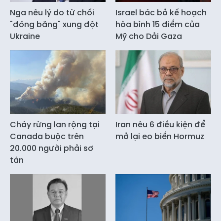
Nga nêu lý do từ chối
Israel bác bỏ kế hoạch
"đóng băng" xung đột
hòa bình 15 điểm của
Ukraine
Mỹ cho Dải Gaza
Cháy rừng lan rộng tại
Iran nêu 6 điều kiện để
Canada buộc trên
mở lại eo biển Hormuz
20.000 người phải sơ
tán