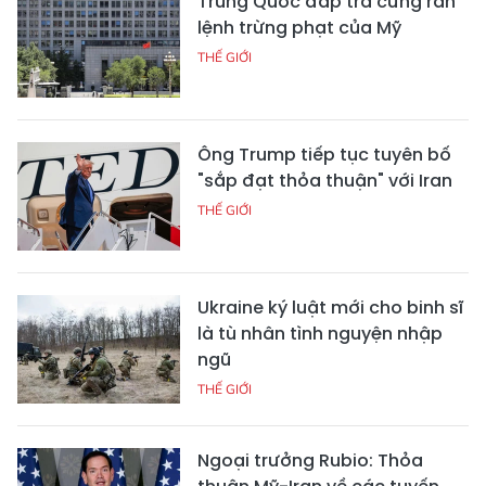
Trung Quốc đáp trả cứng rắn
lệnh trừng phạt của Mỹ
THẾ GIỚI
Ông Trump tiếp tục tuyên bố
"sắp đạt thỏa thuận" với Iran
THẾ GIỚI
Ukraine ký luật mới cho binh sĩ
là tù nhân tình nguyện nhập
ngũ
THẾ GIỚI
Ngoại trưởng Rubio: Thỏa