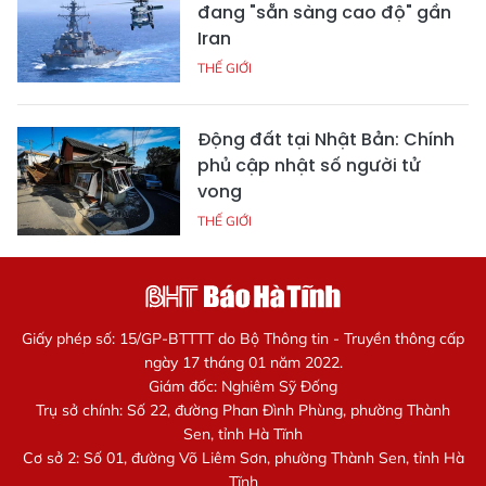
đang "sẵn sàng cao độ" gần
Iran
THẾ GIỚI
Động đất tại Nhật Bản: Chính
phủ cập nhật số người tử
vong
THẾ GIỚI
Giấy phép số: 15/GP-BTTTT do Bộ Thông tin - Truyền thông cấp
ngày 17 tháng 01 năm 2022.
Giám đốc: Nghiêm Sỹ Đống
Trụ sở chính: Số 22, đường Phan Đình Phùng, phường Thành
Sen, tỉnh Hà Tĩnh
Cơ sở 2: Số 01, đường Võ Liêm Sơn, phường Thành Sen, tỉnh Hà
Tĩnh