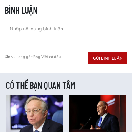
BÌNH LUẬN
Xin vui lòng gõ tiếng Việt có dấu
GỬI BÌNH LUẬN
CÓ THỂ BẠN QUAN TÂM