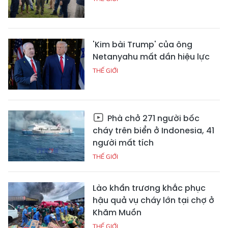
'Kim bài Trump' của ông
Netanyahu mất dần hiệu lực
THẾ GIỚI
Phà chở 271 người bốc
cháy trên biển ở Indonesia, 41
người mất tích
THẾ GIỚI
Lào khẩn trương khắc phục
hậu quả vụ cháy lớn tại chợ ở
Khăm Muồn
THẾ GIỚI