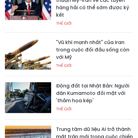
thuận Mỹ-Iran về các tuyến
hàng hải có thể sớm được ký
kết
THẾ GIỚI
"Vũ khí mạnh nhất" của Iran
trong cuộc đối đầu sống còn
với Mỹ
THẾ GIỚI
Động đất tại Nhật Bản: Người
dân Kumamoto đối mặt với
'thảm họa kép'
THẾ GIỚI
Trung tâm dữ liệu AI trở thành
mặt trận mới trong cuộc chiến