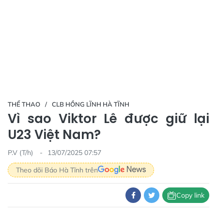
THỂ THAO
CLB HỒNG LĨNH HÀ TĨNH
Vì sao Viktor Lê được giữ lại
U23 Việt Nam?
P.V (T/h)
13/07/2025 07:57
Theo dõi Báo Hà Tĩnh trên
Copy link