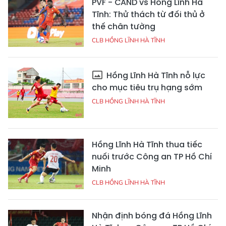
PVF - CAND vs Hồng Lĩnh Hà
Tĩnh: Thử thách từ đối thủ ở
thế chân tường
CLB HỒNG LĨNH HÀ TĨNH
Hồng Lĩnh Hà Tĩnh nỗ lực
cho mục tiêu trụ hạng sớm
CLB HỒNG LĨNH HÀ TĨNH
Hồng Lĩnh Hà Tĩnh thua tiếc
nuối trước Công an TP Hồ Chí
Minh
CLB HỒNG LĨNH HÀ TĨNH
Nhận định bóng đá Hồng Lĩnh