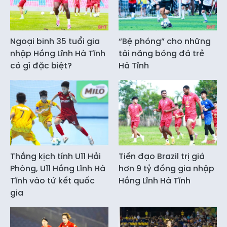
Ngoại binh 35 tuổi gia
“Bệ phóng” cho những
nhập Hồng Lĩnh Hà Tĩnh
tài năng bóng đá trẻ
có gì đặc biệt?
Hà Tĩnh
Thắng kịch tính U11 Hải
Tiền đạo Brazil trị giá
Phòng, U11 Hồng Lĩnh Hà
hơn 9 tỷ đồng gia nhập
Tĩnh vào tứ kết quốc
Hồng Lĩnh Hà Tĩnh
gia