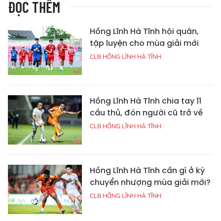
ĐỌC THÊM
Hồng Lĩnh Hà Tĩnh hội quân,
tập luyện cho mùa giải mới
CLB HỒNG LĨNH HÀ TĨNH
Hồng Lĩnh Hà Tĩnh chia tay 11
cầu thủ, đón người cũ trở về
CLB HỒNG LĨNH HÀ TĨNH
Hồng Lĩnh Hà Tĩnh cần gì ở kỳ
chuyển nhượng mùa giải mới?
CLB HỒNG LĨNH HÀ TĨNH