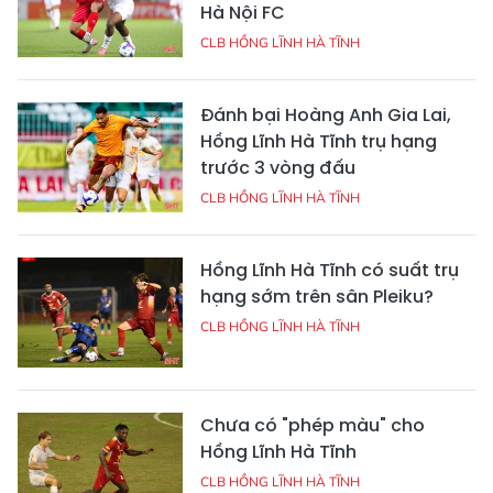
Hà Nội FC
CLB HỒNG LĨNH HÀ TĨNH
Đánh bại Hoàng Anh Gia Lai,
Hồng Lĩnh Hà Tĩnh trụ hạng
trước 3 vòng đấu
CLB HỒNG LĨNH HÀ TĨNH
Hồng Lĩnh Hà Tĩnh có suất trụ
hạng sớm trên sân Pleiku?
CLB HỒNG LĨNH HÀ TĨNH
Chưa có "phép màu" cho
Hồng Lĩnh Hà Tĩnh
CLB HỒNG LĨNH HÀ TĨNH