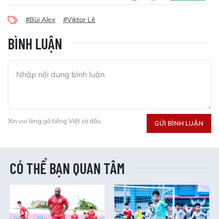
#Bùi Alex
#Viktor Lê
BÌNH LUẬN
Xin vui lòng gõ tiếng Việt có dấu
GỬI BÌNH LUẬN
CÓ THỂ BẠN QUAN TÂM