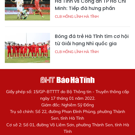
Hà Tĩnh vs Công an TP Hồ Chí
Minh: Tiếp đà hưng phấn
CLB HỒNG LĨNH HÀ TĨNH
Bóng đá trẻ Hà Tĩnh tìm cơ hội
từ Giải hạng Nhì quốc gia
CLB HỒNG LĨNH HÀ TĨNH
Giấy phép số: 15/GP-BTTTT do Bộ Thông tin - Truyền thông cấp
ngày 17 tháng 01 năm 2022.
Giám đốc: Nghiêm Sỹ Đống
Trụ sở chính: Số 22, đường Phan Đình Phùng, phường Thành
Sen, tỉnh Hà Tĩnh
Cơ sở 2: Số 01, đường Võ Liêm Sơn, phường Thành Sen, tỉnh Hà
Tĩnh