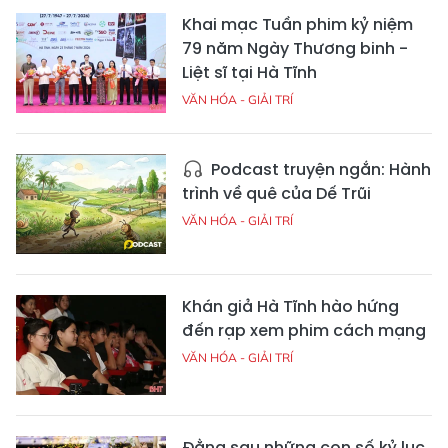
Khai mạc Tuần phim kỷ niệm
79 năm Ngày Thương binh -
Liệt sĩ tại Hà Tĩnh
VĂN HÓA - GIẢI TRÍ
Podcast truyện ngắn: Hành
trình về quê của Dế Trũi
VĂN HÓA - GIẢI TRÍ
Khán giả Hà Tĩnh hào hứng
đến rạp xem phim cách mạng
VĂN HÓA - GIẢI TRÍ
Đằng sau những con số kỷ lục