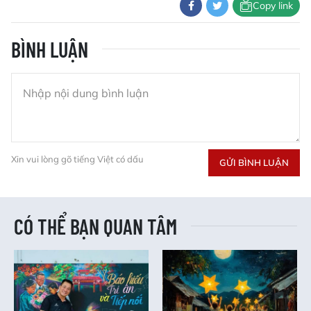
Copy link
BÌNH LUẬN
Xin vui lòng gõ tiếng Việt có dấu
GỬI BÌNH LUẬN
CÓ THỂ BẠN QUAN TÂM