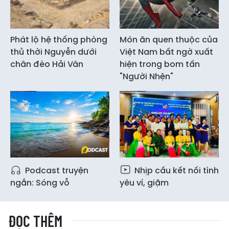
Phát lộ hệ thống phòng
Món ăn quen thuộc của
thủ thời Nguyễn dưới
Việt Nam bất ngờ xuất
chân đèo Hải Vân
hiện trong bom tấn
"Người Nhện"
Podcast truyện
Nhịp cầu kết nối tình
ngắn: Sóng vỗ
yêu ví, giặm
ĐỌC THÊM