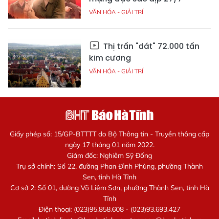
VĂN HÓA - GIẢI TRÍ
Thị trấn "dát" 72.000 tấn
kim cương
VĂN HÓA - GIẢI TRÍ
Giấy phép số: 15/GP-BTTTT do Bộ Thông tin - Truyền thông cấp
ngày 17 tháng 01 năm 2022.
Giám đốc: Nghiêm Sỹ Đống
Trụ sở chính: Số 22, đường Phan Đình Phùng, phường Thành
Sen, tỉnh Hà Tĩnh
Cơ sở 2: Số 01, đường Võ Liêm Sơn, phường Thành Sen, tỉnh Hà
Tĩnh
Điện thoại: (023)95.858.608 - (023)93.693.427