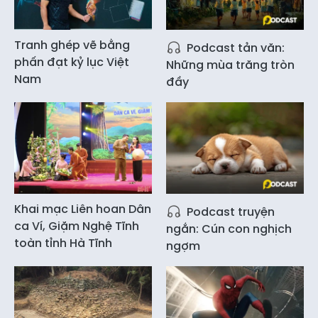
Tranh ghép vẽ bằng
Podcast tản văn:
phấn đạt kỷ lục Việt
Những mùa trăng tròn
Nam
đầy
Khai mạc Liên hoan Dân
Podcast truyện
ca Ví, Giặm Nghệ Tĩnh
ngắn: Cún con nghịch
toàn tỉnh Hà Tĩnh
ngợm