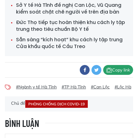
Sở Y tế Hà Tĩnh đề nghị Can Lộc, Vũ Quang
kiểm soát chặt chẽ người về trên địa bàn
Đức Thọ tiếp tục hoàn thiện khu cách ly tập
trung theo tiêu chuẩn Bộ Y tế
Sẵn sàng “kích hoạt” khu cách ly tập trung
Cửa khẩu quốc tế Cầu Treo
Copy link
#Ngành y tế Hà Tĩnh
#TP Hà Tĩnh
#Can Lộc
#Lộc Hà
Chủ đề
PHÒNG CHỐNG DỊCH COVID-19
BÌNH LUẬN