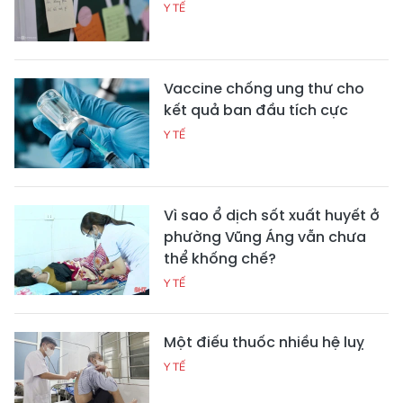
Y TẾ
Vaccine chống ung thư cho
kết quả ban đầu tích cực
Y TẾ
Vì sao ổ dịch sốt xuất huyết ở
phường Vũng Áng vẫn chưa
thể khống chế?
Y TẾ
Một điếu thuốc nhiều hệ luỵ
Y TẾ