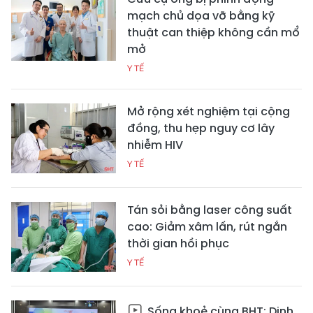
mạch chủ dọa vỡ bằng kỹ
thuật can thiệp không cần mổ
mở
Y TẾ
Mở rộng xét nghiệm tại cộng
đồng, thu hẹp nguy cơ lây
nhiễm HIV
Y TẾ
Tán sỏi bằng laser công suất
cao: Giảm xâm lấn, rút ngắn
thời gian hồi phục
Y TẾ
Sống khoẻ cùng BHT: Dinh