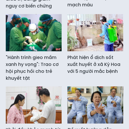
mạch máu
nguy cơ biến chứng
"Hành trình gieo mầm
Phát hiện ổ dịch sốt
xanh hy vọng": Trao cơ
xuất huyết ở xã Kỳ Hoa
hội phục hồi cho trẻ
với 5 người mắc bệnh
khuyết tật