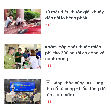
Từ một điếu thuốc giải khuây,
đến nỗi lo bệnh phổi!
Y TẾ
Khám, cấp phát thuốc miễn
phí cho 300 người có công với
cách mạng
Y TẾ
Sống khỏe cùng BHT: Ung
thư cổ tử cung - hiểu đúng để
tầm soát sớm
Y TẾ