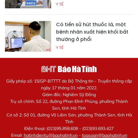
Y TẾ
Có tiền sử hút thuốc lá, một
bệnh nhân xuất hiện khối bất
thường ở phổi
Y TẾ
Giấy phép số: 15/GP-BTTTT do Bộ Thông tin - Truyền thông cấp
ngày 17 tháng 01 năm 2022.
Giám đốc: Nghiêm Sỹ Đống
Trụ sở chính: Số 22, đường Phan Đình Phùng, phường Thành
Sen, tỉnh Hà Tĩnh
Cơ sở 2: Số 01, đường Võ Liêm Sơn, phường Thành Sen, tỉnh Hà
Tĩnh
Điện thoại: (023)95.858.608 - (023)93.693.427
Email:
hatinhdientu@baohatinh.vn
-
toasoan@baohatinh.vn