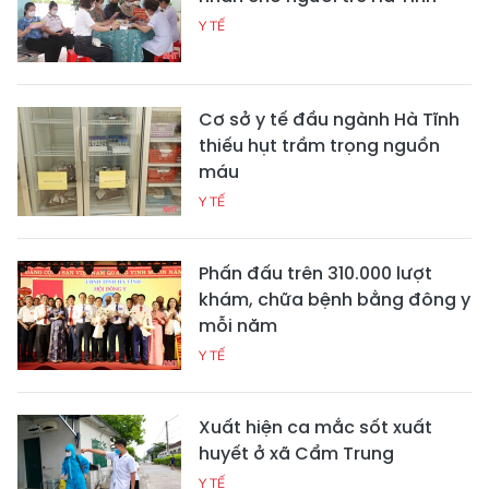
Y TẾ
Cơ sở y tế đầu ngành Hà Tĩnh
thiếu hụt trầm trọng nguồn
máu
Y TẾ
Phấn đấu trên 310.000 lượt
khám, chữa bệnh bằng đông y
mỗi năm
Y TẾ
Xuất hiện ca mắc sốt xuất
huyết ở xã Cẩm Trung
Y TẾ