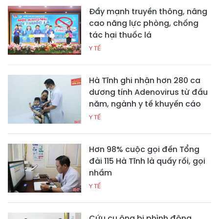
Đẩy mạnh truyền thông, nâng
cao năng lực phòng, chống
tác hại thuốc lá
Y TẾ
Hà Tĩnh ghi nhận hơn 280 ca
dương tính Adenovirus từ đầu
năm, ngành y tế khuyến cáo
Y TẾ
Hơn 98% cuộc gọi đến Tổng
đài 115 Hà Tĩnh là quấy rối, gọi
nhầm
Y TẾ
Cứu cụ ông bị phình động