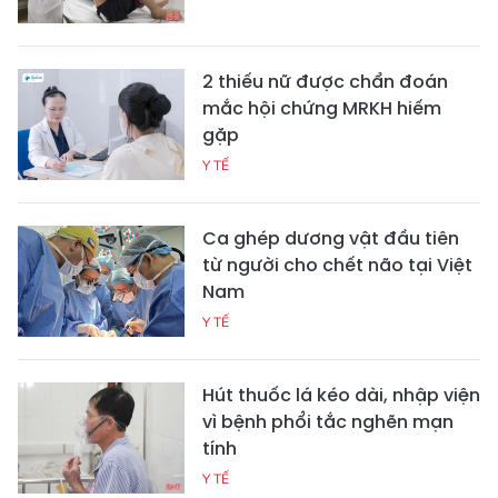
2 thiếu nữ được chẩn đoán
mắc hội chứng MRKH hiếm
gặp
Y TẾ
Ca ghép dương vật đầu tiên
từ người cho chết não tại Việt
Nam
Y TẾ
Hút thuốc lá kéo dài, nhập viện
vì bệnh phổi tắc nghẽn mạn
tính
Y TẾ