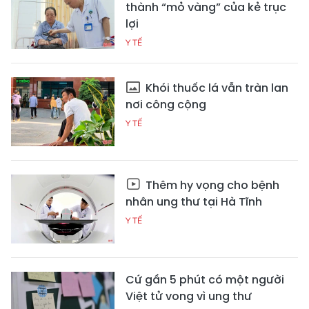
thành “mỏ vàng” của kẻ trục
lợi
Y TẾ
Khói thuốc lá vẫn tràn lan
nơi công cộng
Y TẾ
Thêm hy vọng cho bệnh
nhân ung thư tại Hà Tĩnh
Y TẾ
Cứ gần 5 phút có một người
Việt tử vong vì ung thư