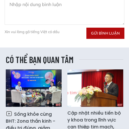
Xin vui lòng gõ tiếng Việt có dấu
GỬI BÌNH LUẬN
CÓ THỂ BẠN QUAN TÂM
Cập nhật nhiều tiến bộ
Sống khỏe cùng
y khoa trong lĩnh vực
BHT: Zona thần kinh -
can thiệp tim mạch,
điều trị đúng, giảm