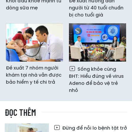
Khởi đầu khỏe mạnh từ
Đề xuất hướng dẫn
dòng sữa mẹ
người từ 40 tuổi chuẩn
bị cho tuổi già
Đề xuất 7 nhóm người
Sống khỏe cùng
khám tại nhà vẫn được
BHT: Hiểu đúng về virus
bảo hiểm y tế chi trả
Adeno để bảo vệ trẻ
nhỏ
ĐỌC THÊM
Đừng để nỗi lo bệnh tật trở