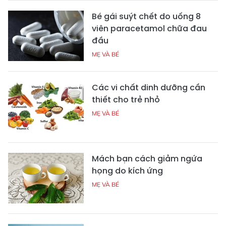
Bé gái suýt chết do uống 8
viên paracetamol chữa đau
đầu
MẸ VÀ BÉ
Các vi chất dinh dưỡng cần
thiết cho trẻ nhỏ
MẸ VÀ BÉ
Mách bạn cách giảm ngứa
họng do kích ứng
MẸ VÀ BÉ