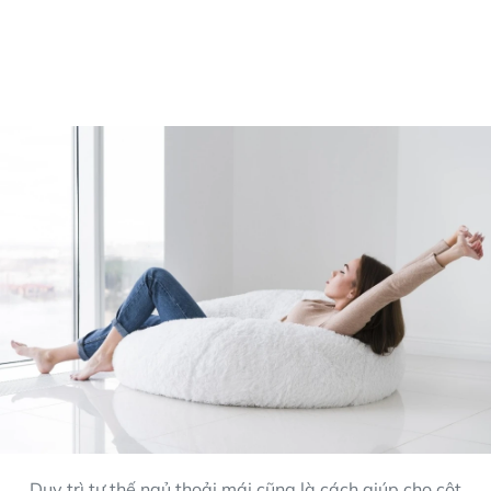
Duy trì tư thế ngủ thoải mái cũng là cách giúp cho cột