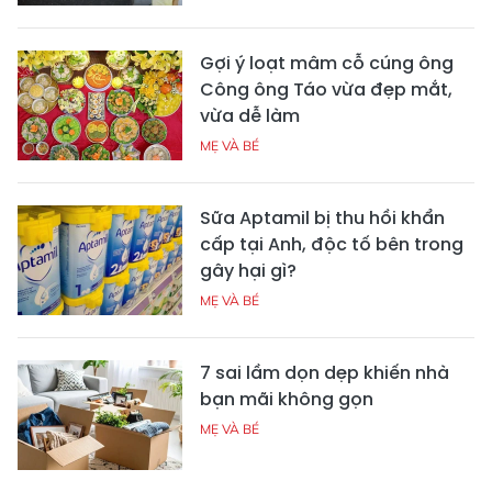
Gợi ý loạt mâm cỗ cúng ông
Công ông Táo vừa đẹp mắt,
vừa dễ làm
MẸ VÀ BÉ
Sữa Aptamil bị thu hồi khẩn
cấp tại Anh, độc tố bên trong
gây hại gì?
MẸ VÀ BÉ
7 sai lầm dọn dẹp khiến nhà
bạn mãi không gọn
MẸ VÀ BÉ