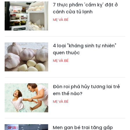
7 thực phẩm 'cấm kỵ' đặt ở
cánh cửa tủ lạnh
MẸ VÀ BÉ
4 loại "kháng sinh tự nhiên"
quen thuộc
MẸ VÀ BÉ
Đòn roi phá hủy tương lai trẻ
em thế nào?
MẸ VÀ BÉ
Men gan bé trai tăng gấp