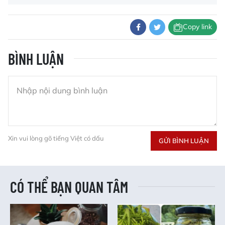
Copy link
BÌNH LUẬN
Xin vui lòng gõ tiếng Việt có dấu
GỬI BÌNH LUẬN
CÓ THỂ BẠN QUAN TÂM