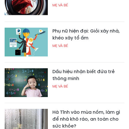
MẸ VÀ BÉ
Phụ nữ hiện đại: Giỏi xây nhà,
khéo xây tổ ấm
MẸ VÀ BÉ
Dấu hiệu nhận biết đứa trẻ
thông minh
MẸ VÀ BÉ
Hà Tĩnh vào mùa nồm, làm gì
để nhà khô ráo, an toàn cho
sức khỏe?