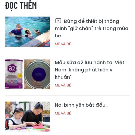
ĐỌC THÊM
Đừng để thiết bị thông
minh "giữ chân" trẻ trong mùa
hè
MẸ VÀ BÉ
Mẫu sữa a2 lưu hành tại Việt
Nam 'không phát hiện vi
khuẩn'
MẸ VÀ BÉ
Nơi bình yên bắt đầu…
MẸ VÀ BÉ