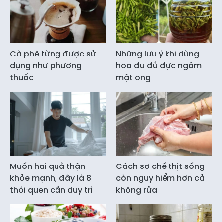
Cà phê từng được sử
Những lưu ý khi dùng
dụng như phương
hoa đu đủ đực ngâm
thuốc
mật ong
Muốn hai quả thận
Cách sơ chế thịt sống
khỏe mạnh, đây là 8
còn nguy hiểm hơn cả
thói quen cần duy trì
không rửa