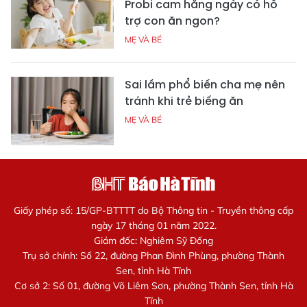
Probi cam hằng ngày có hỗ
trợ con ăn ngon?
MẸ VÀ BÉ
Sai lầm phổ biến cha mẹ nên
tránh khi trẻ biếng ăn
MẸ VÀ BÉ
Giấy phép số: 15/GP-BTTTT do Bộ Thông tin - Truyền thông cấp
ngày 17 tháng 01 năm 2022.
Giám đốc: Nghiêm Sỹ Đống
Trụ sở chính: Số 22, đường Phan Đình Phùng, phường Thành
Sen, tỉnh Hà Tĩnh
Cơ sở 2: Số 01, đường Võ Liêm Sơn, phường Thành Sen, tỉnh Hà
Tĩnh