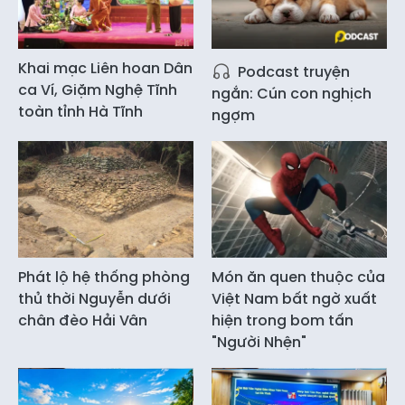
Khai mạc Liên hoan Dân
Podcast truyện
ca Ví, Giặm Nghệ Tĩnh
ngắn: Cún con nghịch
toàn tỉnh Hà Tĩnh
ngợm
Phát lộ hệ thống phòng
Món ăn quen thuộc của
thủ thời Nguyễn dưới
Việt Nam bất ngờ xuất
chân đèo Hải Vân
hiện trong bom tấn
"Người Nhện"