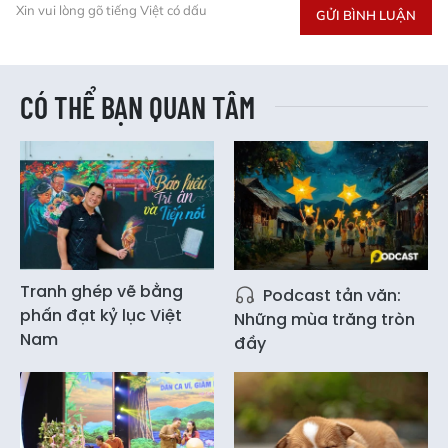
Xin vui lòng gõ tiếng Việt có dấu
GỬI BÌNH LUẬN
CÓ THỂ BẠN QUAN TÂM
Tranh ghép vẽ bằng
Podcast tản văn:
phấn đạt kỷ lục Việt
Những mùa trăng tròn
Nam
đầy