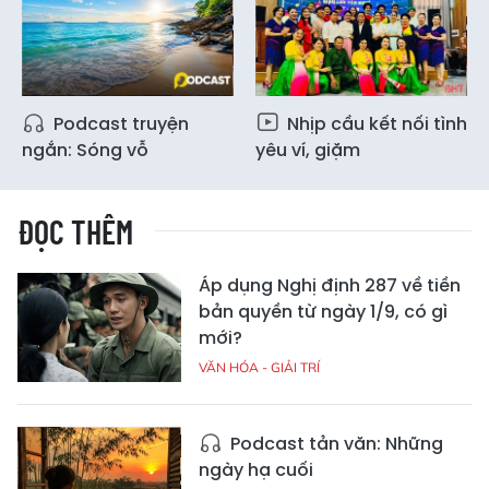
Podcast truyện
Nhịp cầu kết nối tình
ngắn: Sóng vỗ
yêu ví, giặm
ĐỌC THÊM
Áp dụng Nghị định 287 về tiền
bản quyền từ ngày 1/9, có gì
mới?
VĂN HÓA - GIẢI TRÍ
Podcast tản văn: Những
ngày hạ cuối