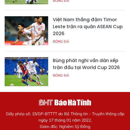
BÓNG ĐÁ
Việt Nam thắng đậm Timor
Leste trận ra quân ASEAN Cup
2026
BÓNG ĐÁ
Bùng phát nghi vấn dàn xếp
trận đấu tại World Cup 2026
BÓNG ĐÁ
Giấy phép số: 15/GP-BTTTT do Bộ Thông tin - Truyền thông cấp
ngày 17 tháng 01 năm 2022.
Giám đốc: Nghiêm Sỹ Đống