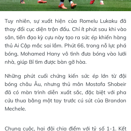
Tuy nhiên, sự xuất hiện của Romelu Lukaku đã
thay đổi cục diện trận đấu. Chỉ ít phút sau khi vào
sân, tiền đạo kỳ cựu này tạo ra sức ép khiến hàng
thủ Ai Cập mắc sai lầm. Phút 66, trong nỗ lực phá
bóng, Mohamed Hany vô tình đưa bóng vào lưới
nhà, giúp Bỉ tìm được bàn gỡ hòa.
Những phút cuối chứng kiến sức ép lớn từ đội
bóng châu Âu, nhưng thủ môn Mostofa Shobeir
đã có màn trình diễn xuất sắc, đặc biệt với pha
cứu thua bằng một tay trước cú sút của Brandon
Mechele.
Chung cuộc, hai đội chia điểm với tỷ số 1-1. Kết