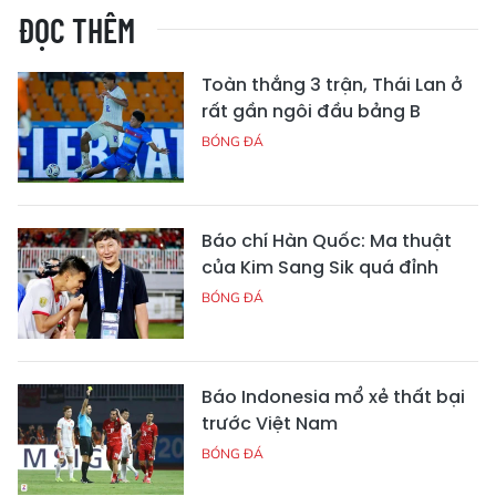
ĐỌC THÊM
Toàn thắng 3 trận, Thái Lan ở
rất gần ngôi đầu bảng B
BÓNG ĐÁ
Báo chí Hàn Quốc: Ma thuật
của Kim Sang Sik quá đỉnh
BÓNG ĐÁ
Báo Indonesia mổ xẻ thất bại
trước Việt Nam
BÓNG ĐÁ