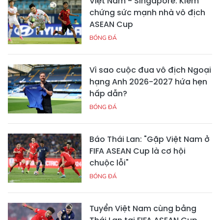
Việt Nam - Singapore: Kiểm
chứng sức mạnh nhà vô địch
ASEAN Cup
BÓNG ĐÁ
Vì sao cuộc đua vô địch Ngoại
hạng Anh 2026-2027 hứa hẹn
hấp dẫn?
BÓNG ĐÁ
Báo Thái Lan: "Gặp Việt Nam ở
FIFA ASEAN Cup là cơ hội
chuộc lỗi"
BÓNG ĐÁ
Tuyển Việt Nam cùng bảng