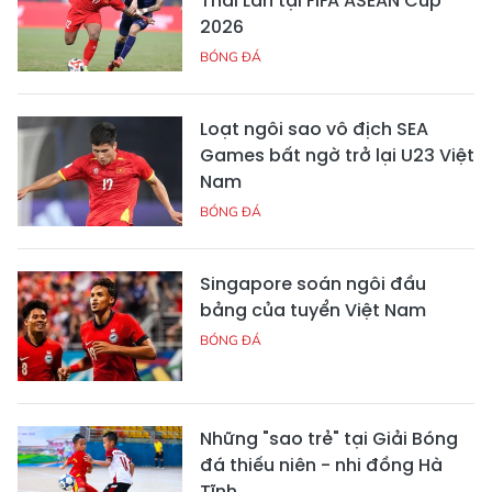
Thái Lan tại FIFA ASEAN Cup
2026
BÓNG ĐÁ
Loạt ngôi sao vô địch SEA
Games bất ngờ trở lại U23 Việt
Nam
BÓNG ĐÁ
Singapore soán ngôi đầu
bảng của tuyển Việt Nam
BÓNG ĐÁ
Những "sao trẻ" tại Giải Bóng
đá thiếu niên - nhi đồng Hà
Tĩnh