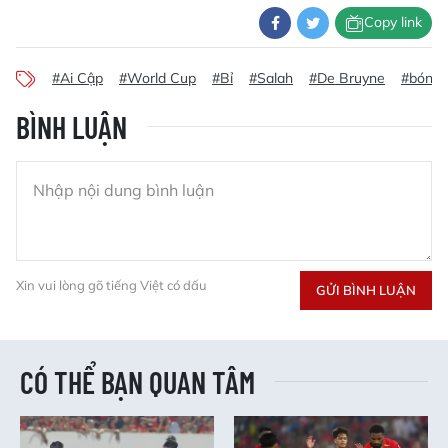
Copy link
#Ai Cập
#World Cup
#Bỉ
#Salah
#De Bruyne
#bóng 
BÌNH LUẬN
Xin vui lòng gõ tiếng Việt có dấu
GỬI BÌNH LUẬN
CÓ THỂ BẠN QUAN TÂM