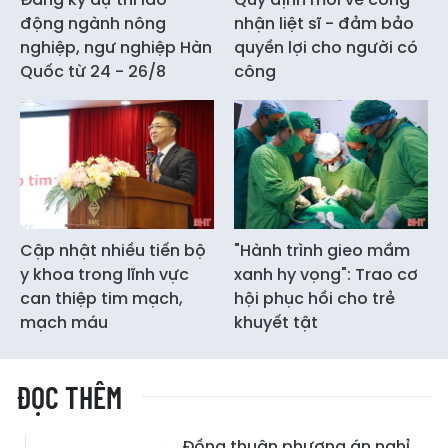
động ngành nông
nhận liệt sĩ - đảm bảo
nghiệp, ngư nghiệp Hàn
quyền lợi cho người có
Quốc từ 24 - 26/8
công
Cập nhật nhiều tiến bộ
"Hành trình gieo mầm
y khoa trong lĩnh vực
xanh hy vọng": Trao cơ
can thiệp tim mạch,
hội phục hồi cho trẻ
mạch máu
khuyết tật
ĐỌC THÊM
Đồng thuận phương án nghỉ