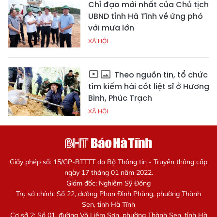
Chỉ đạo mới nhất của Chủ tịch
UBND tỉnh Hà Tĩnh về ứng phó
với mưa lớn
XÃ HỘI
Theo nguồn tin, tổ chức
tìm kiếm hài cốt liệt sĩ ở Hương
Bình, Phúc Trạch
XÃ HỘI
Giấy phép số: 15/GP-BTTTT do Bộ Thông tin - Truyền thông cấp
ngày 17 tháng 01 năm 2022.
Giám đốc: Nghiêm Sỹ Đống
Trụ sở chính: Số 22, đường Phan Đình Phùng, phường Thành
Sen, tỉnh Hà Tĩnh
Cơ sở 2: Số 01, đường Võ Liêm Sơn, phường Thành Sen, tỉnh Hà