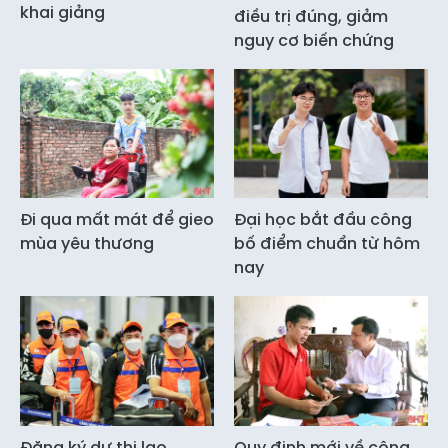
khai giảng
điều trị đúng, giảm
nguy cơ biến chứng
Đi qua mất mát để gieo
Đại học bắt đầu công
mùa yêu thương
bố điểm chuẩn từ hôm
nay
Đăng ký dự thi lao
Quy định mới về công