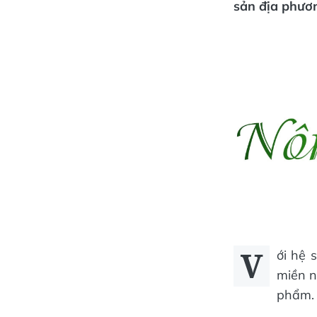
sản địa phươn
V
ới hệ 
miền n
phẩm.​