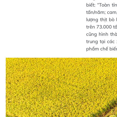
biết: “Toàn t
tấn/năm; cam
lượng thịt bò
trên 73.000 t
cũng hình th
trung tại cá
phẩm chế biến