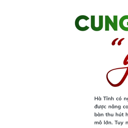
Hà Tĩnh có n
được nâng ca
bàn thu hút h
mô lớn. Tuy 