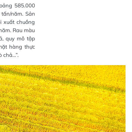
khoảng 585.000
 tấn/năm. Sản
ơi xuất chuồng
n/năm. Rau màu
ả, quy mô tập
mặt hàng thực
ò chả…”.