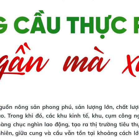
guồn nông sản phong phú, sản lượng lớn, chất lư
o. Trong khi đó, các khu kinh tế, khu, cụm công ng
àng chục nghìn lao động, tạo ra thị trường tiêu th
nhiên, giữa cung và cầu vẫn tồn tại khoảng cách lớ