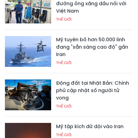
đường ống xăng dầu nối với
Việt Nam
THẾ GIỚI
Mỹ tuyên bố hơn 50.000 lính
đang "sẵn sàng cao độ" gần
Iran
THẾ GIỚI
Động đất tại Nhật Bản: Chính
phủ cập nhật số người tử
vong
THẾ GIỚI
Mỹ tập kích dữ dội vào Iran
THẾ GIỚI