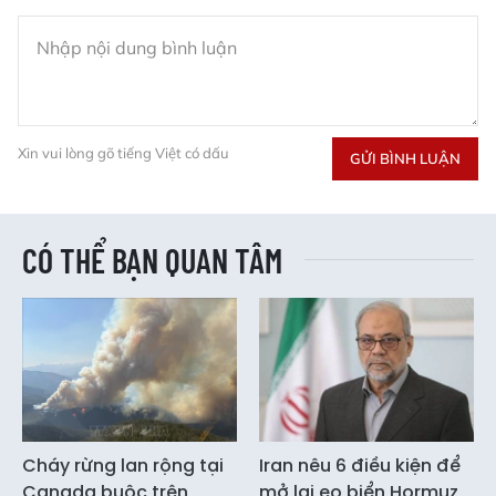
Xin vui lòng gõ tiếng Việt có dấu
GỬI BÌNH LUẬN
CÓ THỂ BẠN QUAN TÂM
Cháy rừng lan rộng tại
Iran nêu 6 điều kiện để
Canada buộc trên
mở lại eo biển Hormuz