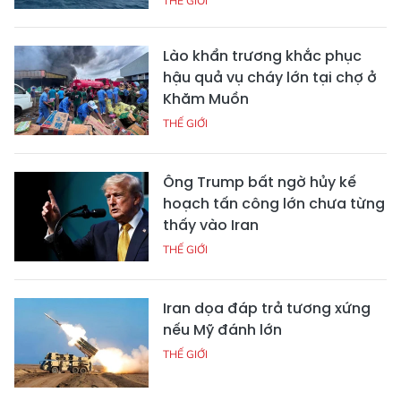
THẾ GIỚI
Lào khẩn trương khắc phục
hậu quả vụ cháy lớn tại chợ ở
Khăm Muồn
THẾ GIỚI
Ông Trump bất ngờ hủy kế
hoạch tấn công lớn chưa từng
thấy vào Iran
THẾ GIỚI
Iran dọa đáp trả tương xứng
nếu Mỹ đánh lớn
THẾ GIỚI