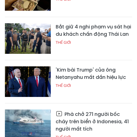
Bắt giữ 4 nghi phạm vụ sát hại
du khách chấn động Thái Lan
THẾ GIỚI
'Kim bài Trump' của ông
Netanyahu mất dần hiệu lực
THẾ GIỚI
Phà chở 271 người bốc
cháy trên biển ở Indonesia, 41
người mất tích