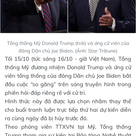
Tổng thống Mỹ Donald Trump (trái) và ứng cử viên của
đảng Dân chủ Joe Biden. (Ảnh: Star Tribune)
Tối 15/10 (tức sáng 16/10 - giờ Việt Nam), Tổng
thống Mỹ đương nhiệm Donald Trump và ứng cử
viên tổng thống của đảng Dân chủ Joe Biden bắt
đầu cuộc “so găng” trên sóng truyền hình trong
phiên hỏi-đáp riêng rẽ với cử tri.
Hình thức này đã được lựa chọn nhằm thay thế
cho buổi tranh luận trực tiếp thứ hai dự kiến diễn
ra cùng ngày đã bị hủy trước đó.
Theo phóng viên TTXVN tại Mỹ, Tổng thống
Trump tham gia sự kiện tại Bảo tàng Nghệ thuật