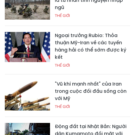
là tù nhân tình nguyện nhập
ngũ
THẾ GIỚI
Ngoại trưởng Rubio: Thỏa
thuận Mỹ-Iran về các tuyến
hàng hải có thể sớm được ký
kết
THẾ GIỚI
"Vũ khí mạnh nhất" của Iran
trong cuộc đối đầu sống còn
với Mỹ
THẾ GIỚI
Động đất tại Nhật Bản: Người
dân Kumamoto đối mặt với