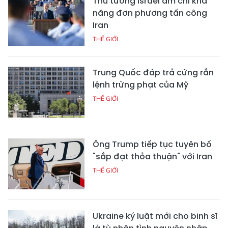
Thủ tướng Israel ám chỉ khả
năng đơn phương tấn công
Iran
THẾ GIỚI
Trung Quốc đáp trả cứng rắn
lệnh trừng phạt của Mỹ
THẾ GIỚI
Ông Trump tiếp tục tuyên bố
"sắp đạt thỏa thuận" với Iran
THẾ GIỚI
Ukraine ký luật mới cho binh sĩ