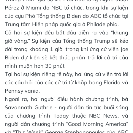
Pérez ở Miami do NBC tổ chức, trong khi sự kiện
của cựu Phó Tổng thống Biden do ABC tổ chức tại
Trung tâm Hiến pháp quốc gia ở Philadelphia.
Cả hai sự kiện đều bắt đầu diễn ra vào “khung
giờ vàng.” Sự kiện của Tổng thống Trump sẽ kéo
dài trong khoảng 1 giờ, trong khi ứng cử viên Joe
Biden dự kiến sẽ kết thúc phần trả lời cử tri của
mình muộn hơn 30 phút.
Tại hai sự kiện riêng rẽ này, hai ứng cử viên trả lời
các câu hỏi của các cử tri từ khắp bang Florida và
Pennsylvania.
Ngoài ra, hai người điều hành chương trình, bà
Savannath Guthrie - người dẫn tin tức buổi sáng
của chương trình Today thuộc NBC News, và
người dẫn chương trình “Good Morning America”
và “This Week” George Stephanopoulos của ABC